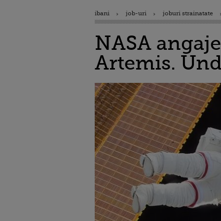
ibani
job-uri
joburi strainatate
NASA angajea
Artemis. Unde