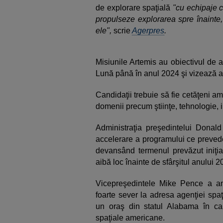
de explorare spaţială
"cu echipaje c
propulseze explorarea spre înainte,
ele",
scrie
Agerpres
.
Misiunile Artemis au obiectivul de 
Lună până în anul 2024 şi vizează ap
Candidaţii trebuie să fie cetăţeni a
domenii precum ştiinţe, tehnologie, 
Administraţia preşedintelui Donald
accelerare a programului ce prevede
devansând termenul prevăzut iniţia
aibă loc înainte de sfârşitul anului 2
Vicepreşedintele Mike Pence a an
foarte sever la adresa agenţiei spaţ
un oraş din statul Alabama în car
spaţiale americane.