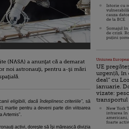
Istorie cu 
vulnerabilă
cauza dator
de la BCE
Șomajul în 
de criză. R
puțini șom
t
Uniunea Europea
nite (NASA) a anunţat că a demarat
UE pregăte
r noi astronauţi, pentru a-şi mări
urgență, în
spaţială.
deal” cu Lo
ianuarie. 
vizate: pesc
transportul 
anii eligibili, dacă îndeplinesc criteriile",
să
i 31 martie pentru a deveni parte din viitoarea
New York T
intrarea în
a Artemis".
americani,
foarte acti
onauţi activi, doreşte să îşi mărească divizia