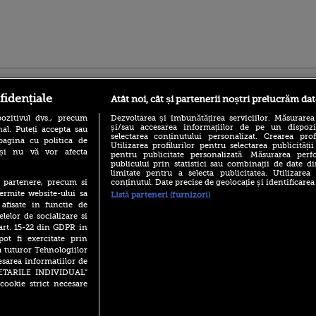
ro
foodstory.ro
Procinema.ro
fidențiale
Atât noi, cât și partenerii noștri prelucrăm dat
ozitivul dvs., precum
Dezvoltarea și îmbunătățirea serviciilor. Măsurarea
și/sau accesarea informațiilor de pe un dispoziti
al. Puteți accepta sau
selectarea conținutului personalizat. Crearea prof
pagina cu politica de
Utilizarea profilurilor pentru selectarea publicității
i și nu vă vor afecta
pentru publicitate personalizată. Măsurarea perfo
publicului prin statistici sau combinații de date di
limitate pentru a selecta publicitatea. Utilizarea
conținutul. Date precise de geolocație și identificarea
te partenere, precum si
(P) Descoperă Lumea
Emoții intense pe
ermite website-ului sa
Listă parteneri (furnizori)
Evenimentelor din România
Sebastian Stan! Iub
 afisate in functie de
cu Transilvania Events!
Annabelle, l-a făcu
elelor de socializare si
(P) Raku, gaming intens și o
 art. 15-22 din GDPR in
Din 14 septembrie
pauză binemeritată cu...
Popescu revine în 
pot fi exercitate prin
pizza Guseppe
principal la Pro T
a tuturor Tehnologiilor
(P) Poți folosi bonurile de
esarea informatiilor de
La 88 de ani și du
masă pentru a comanda
SETARILE INDIVIDUAL”
carieră fabuloasă î
mâncare acasă? Lista
cookie strict necesare
Anthony Hopkins 
aplicațiilor care le acceptă
lansează oficial î