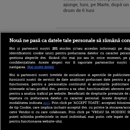
ajunge, luni, pe Marte, după un
drum de 6 luni
Stirileprotv.ro
ilike-it.
Nouă ne pasă ca datele tale personale să rămână con
Noi și partenerii noștri
201
stocăm și/sau accesăm informații pe disp
identificatorii cookie unici pentru prelucrarea datelor cu caracter person
gestiona alegerile dvs. făcând clic mai jos sau în orice moment, pe 
confidențialitate. Aceste alegeri vor fi raportate partenerilor noștr
navigarea.
Mai multe detalii
Reacția MAE după ce o
româncă a fost arestată în
Noi si partenerii nostri (retelele de socializare si agentiile de publicita
Germania pentru spionaj în
furnizorii nostri de servicii de date analitice) prelucram date pentru a p
favoarea Rusiei
functioneze, pentru a personaliza continutul si anunturile publicitare
interesele si/sau profilul dvs., pentru a va oferi functionalitati aferente ret
Alerta West Nile: două
pentru a analiza traficul pe website. Beneficiati de drepturile prevazute de
persoane au murit, iar
legatura cu prelucrarea datelor cu caracter personal. Aceste drepturi 
numărul cazurilor a ajuns la
10. Măsurile de protecție
aici
modalitatea indicata
. Prin click pe “ACCEPT TOATE”, acceptati folosire
împotriva țânțarilor
de tip Cookie, care implica inclusiv acceptul dvs. cu privire la stocarea/acc
catre Vendor-ii cu care colaboram. Prin click pe “VREAU SA MODIFIC 
Ce le-a spus Donald Trump
puteti schimba preferintele in mod individual, mai putin cele legate de 
donatorilor despre
pentru functionarea website-ului.
succesorul său pentru
alegerile din 2028. Pe cine a