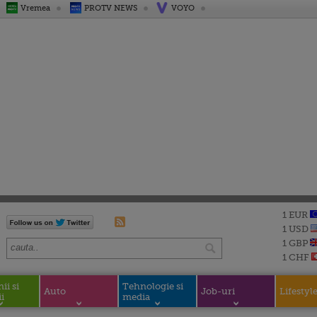
Vremea
PROTV NEWS
VOYO
1 EUR
1 USD
1 GBP
1 CHF
i si
Tehnologie si
Auto
Job-uri
Lifestyl
i
media