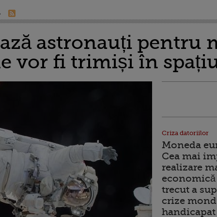
ză astronauți pentru m
 vor fi trimiși în spați
Criza datoriilor
Moneda euro
Cea mai im
realizare m
economică 
trecut a sup
crize mondi
handicapat 