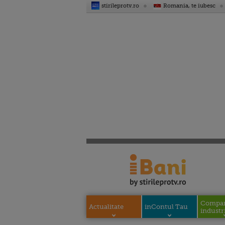
stirileprotv.ro
Romania, te iubesc
Compani
Actualitate
inContul Tau
industri