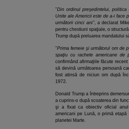
"
Din ordinul preşedintelui, politica 
Unite ale Americii este de a-i face 
următorii cinci ani"
, a declarat Mik
pentru chestiuni spaţiale, o structur
Trump după preluarea mandatului să
"
Prima femeie şi următorul om de pe 
spaţiu cu rachete americane de p
confirmând afirmaţiile făcute recen
să devină următoarea persoană car
fost atinsă de niciun om după înc
1972.
Donald Trump a întreprins demersur
a cuprins-o după scoaterea din func
şi a fixat ca obiectiv oficial anu
americani pe Lună, o primă etapă 
planetei Marte.