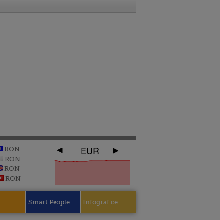
EUR
RON
RON
RON
RON
e
Smart People
Infografice