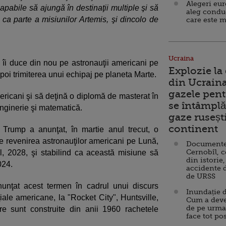
Alegeri eu
apabile să ajungă în destinaţii multiple şi să
aleg condu
 ca parte a misiunilor Artemis, şi dincolo de
care este m
Ucraina
a îi duce din nou pe astronauţii americani pe
Explozie la
oi trimiterea unui echipaj pe planeta Marte.
din Ucraina
gazele pent
mericani şi să deţină o diplomă de masterat în
se întâmplă 
inginerie şi matematică.
gaze ruseșt
continent
 Trump a anunţat, în martie anul trecut, o
 revenirea astronauţilor americani pe Lună,
Documente d
Cernobîl, c
l, 2028, şi stabilind ca această misiune să
din istorie,
024.
accidente 
de URSS
unţat acest termen în cadrul unui discurs
Inundație d
iale americane, la "Rocket City", Huntsville,
Cum a deve
de pe urma
e sunt construite din anii 1960 rachetele
face tot po