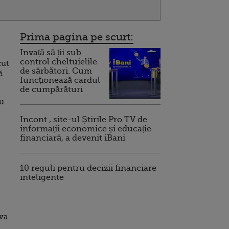
Prima pagina pe scurt:
Invață să ții sub
control cheltuielile
cut
de sărbători. Cum
ă
funcționează cardul
de cumpărături
cu
Incont , site-ul Știrile Pro TV de
informații economice și educație
financiară, a devenit iBani
10 reguli pentru decizii financiare
inteligente
 va