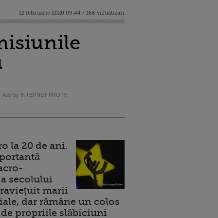
12 februarie 2020 09:44 / 166 vizualizari
isiunile
u
Ads by INTERNET PROTV
 la 20 de ani.
portantă
acro-
a secolului
raviețuit marii
ale, dar rămâne un colos
de propriile slăbiciuni