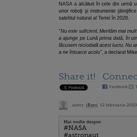
NASA a alcătuit în cele din urmă un
unor roboţi şi instrumente ştiinţif
satelitul natural al Terrei în 2028.
"
Nu este suficient. Merităm mai mult
a ajunge pe Lună prima dată, în urm
făcusem niciodată acest lucru. Nu a
a ne întoarce acolo"
, a declarat Mik
Share it!
Connec
Facebook
autor:
iBani
, 12 februarie 202
Mai multe despre:
#NASA
#astronaut