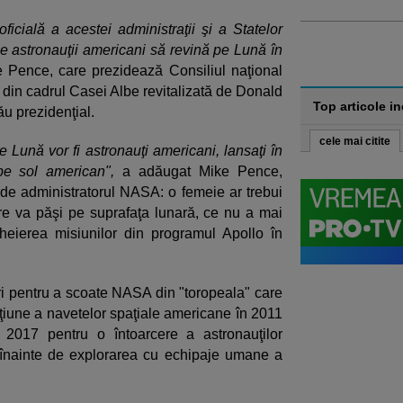
oficială a acestei administraţii şi a Statelor
pe astronauţii americani să revină pe Lună în
e Pence, care prezidează Consiliul naţional
ă din cadrul Casei Albe revitalizată de Donald
Top articole i
u prezidenţial.
cele mai citite
Lună vor fi astronauţi americani, lansaţi în
e sol american",
a adăugat Mike Pence,
t de administratorul NASA: o femeie ar trebui
e va păşi pe suprafaţa lunară, ce nu a mai
heierea misiunilor din programul Apollo în
i pentru a scoate NASA din "toropeala" care
ţiune a navetelor spaţiale americane în 2011
l 2017 pentru o întoarcere a astronauţilor
înainte de explorarea cu echipaje umane a