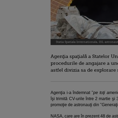
Statia Spatiala Internationala, ISS, astronau
Agenţia spaţială a Statelor U
procedurile de angajare a uno
astfel divizia sa de explorare 
Agenţia i-a îndemnat "
pe toţi americ
îşi trimită CV-urile între 2 martie ş
promoţie de astronauţi din "Generaţi
NASA, care are în prezent 48 de astr