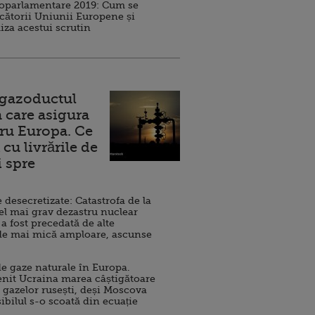
roparlamentare 2019: Cum se
cătorii Uniunii Europene și
iza acestui scrutin
 gazoductul
 care asigura
ru Europa. Ce
cu livrările de
i spre
esecretizate: Catastrofa de la
el mai grav dezastru nuclear
 a fost precedată de alte
de mai mică amploare, ascunse
e gaze naturale în Europa.
nit Ucraina marea câștigătoare
 gazelor rusești, deși Moscova
sibilul s-o scoată din ecuație