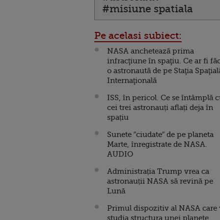
#misiune spatiala
Pe acelasi subiect:
NASA anchetează prima
infracţiune în spaţiu. Ce ar fi fă
o astronaută de pe Staţia Spaţial
Internaţională
ISS, în pericol. Ce se întâmplă 
cei trei astronauți aflați deja în
spațiu
Sunete ″ciudate″⁣ de pe planeta
Marte, înregistrate de NASA.
AUDIO
Administrația Trump vrea ca
astronauții NASA să revină pe
Lună
Primul dispozitiv al NASA care
studia structura unei planete