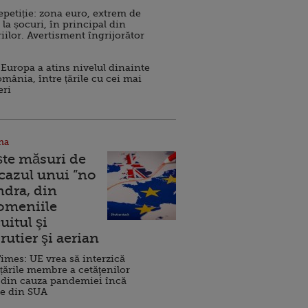
repetiție: zona euro, extrem de
 la șocuri, în principal din
iilor. Avertisment îngrijorător
Europa a atins nivelul dinainte
omânia, între țările cu cei mai
eri
na
ște măsuri de
 cazul unui ”no
ndra, din
Domeniile
uitul şi
rutier şi aerian
imes: UE vrea să interzică
 țările membre a cetăţenilor
 din cauza pandemiei încă
ve din SUA