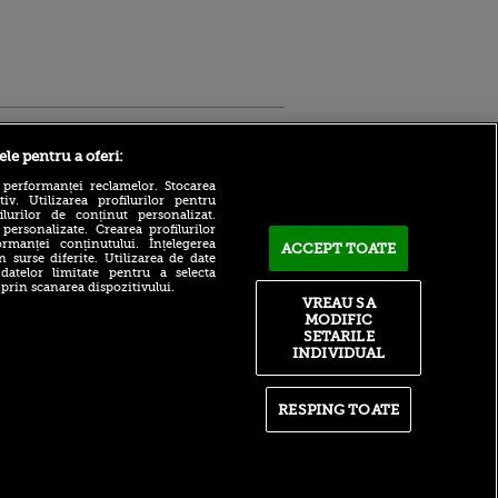
Sport.ro
ele pentru a oferi:
 performanței reclamelor. Stocarea
v. Utilizarea profilurilor pentru
ilurilor de conținut personalizat.
 personalizate. Crearea profilurilor
rmanței conținutului. Înțelegerea
ACCEPT TOATE
n surse diferite. Utilizarea de date
 datelor limitate pentru a selecta
 prin scanarea dispozitivului.
Atmosferă din altă lume la
ntru
VREAU SA
prezentarea lui Mohamed
ita lui,
MODIFIC
Salah la Trabzonspor pe
t tată!
SETARILE
Papara Park
INDIVIDUAL
, Adela
A plecat de la Manchester
rol
City pentru 50.000.000€ și a
V
semnat cu alt club din
RESPING TOATE
Premier League!
pă o
n film, Sir
După 15 ani la Fiorentina,
se
fratele lui Matteo Duțu de la
n muzică
Dinamo a semnat și el în
România!