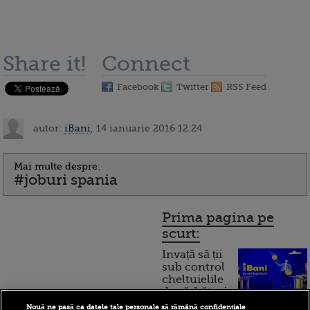
Share it!
Connect
Facebook
Twitter
RSS Feed
autor:
iBani
, 14 ianuarie 2016 12:24
Mai multe despre:
#joburi spania
Prima pagina pe
scurt:
Invață să ții
sub control
cheltuielile
de sărbători.
Cum
Nouă ne pasă ca datele tale personale să rămână confidențiale