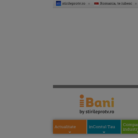
stirileprotv.ro
Romania, te iubesc
Compani
Actualitate
inContul Tau
industri