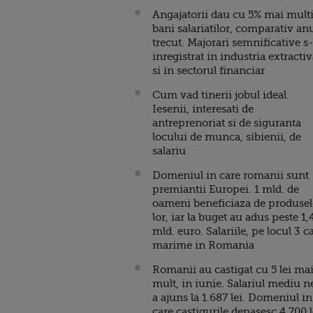
Angajatorii dau cu 5% mai mult
bani salariatilor, comparativ an
trecut. Majorari semnificative s
inregistrat in industria extracti
si in sectorul financiar
Cum vad tinerii jobul ideal.
Iesenii, interesati de
antreprenoriat si de siguranta
locului de munca, sibienii, de
salariu
Domeniul in care romanii sunt
premiantii Europei. 1 mld. de
oameni beneficiaza de produsel
lor, iar la buget au adus peste 1,
mld. euro. Salariile, pe locul 3 c
marime in Romania
Romanii au castigat cu 5 lei ma
mult, in iunie. Salariul mediu n
a ajuns la 1.687 lei. Domeniul in
care castigurile depasesc 4.700 l