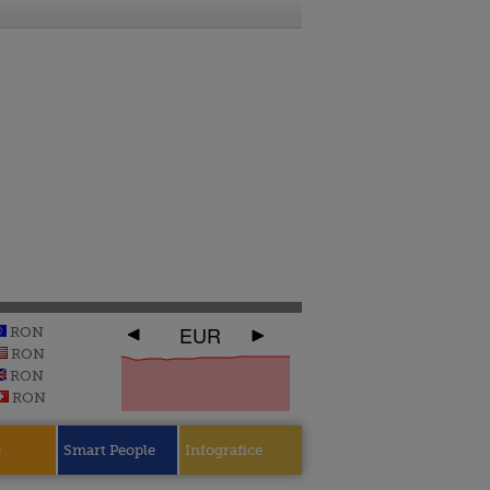
EUR
RON
RON
RON
RON
e
Smart People
Infografice