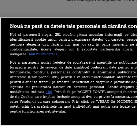
Stirileprotv.ro
ilike-it.
Nouă ne pasă ca datele tale personale să rămână con
Noi și partenerii noștri
201
stocăm și/sau accesăm informații pe disp
identificatorii cookie unici pentru prelucrarea datelor cu caracter person
gestiona alegerile dvs. făcând clic mai jos sau în orice moment, pe 
confidențialitate. Aceste alegeri vor fi raportate partenerilor noștr
navigarea.
Mai multe detalii
Elevii care stau de mici pe
Noi si partenerii nostri (retelele de socializare si agentiile de publicita
rețelele de socializare vor
furnizorii nostri de servicii de date analitice) prelucram date pentru a p
avea rezultate mai proaste
functioneze, pentru a personaliza continutul si anunturile publicitare
la școală. Ce arată un studiu
interesele si/sau profilul dvs., pentru a va oferi functionalitati aferente ret
pentru a analiza traficul pe website. Beneficiati de drepturile prevazute de
Legea privind cotele de
vânătoare la urs, retrimisă
legatura cu prelucrarea datelor cu caracter personal. Aceste drepturi 
în Parlament. Modificările
aici
modalitatea indicata
. Prin click pe “ACCEPT TOATE”, acceptati folosire
solicitate de Nicușor Dan
de tip Cookie, care implica inclusiv acceptul dvs. cu privire la stocarea/acc
catre Vendor-ii cu care colaboram. Prin click pe “VREAU SA MODIFIC 
Benzina și motorina au
puteti schimba preferintele in mod individual, mai putin cele legate de 
început să se ieftinească.
pentru functionarea website-ului.
Primele efecte la pompă
după ce a fost declarată
stare de criză
Copyright ©