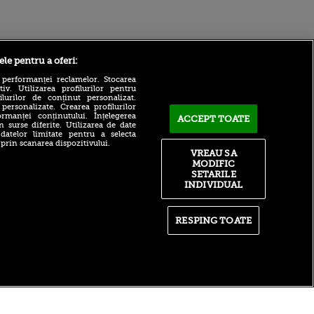
Sport.ro
ele pentru a oferi:
 performanței reclamelor. Stocarea
v. Utilizarea profilurilor pentru
ilurilor de conținut personalizat.
 personalizate. Crearea profilurilor
rmanței conținutului. Înțelegerea
ACCEPT TOATE
n surse diferite. Utilizarea de date
 datelor limitate pentru a selecta
 prin scanarea dispozitivului.
VREAU SA
”Poate Dinamo să câștige
MODIFIC
ntru
titlul?”. Răspunsul lui Cristi
ita lui,
SETARILE
Pulhac
t tată!
INDIVIDUAL
Ioan Ovidiu Sabău a făcut
, Adela
anunțul despre Denis Alibec
rol
RESPING TOATE
FRF l-a reclamat pe Florin
V
Prunea la UEFA! Ce a făcut
pă o
fostul mare portar la Sheriff
n film, Sir
Tiraspol - St. Gallen
se
n muzică
itate
|
RSS