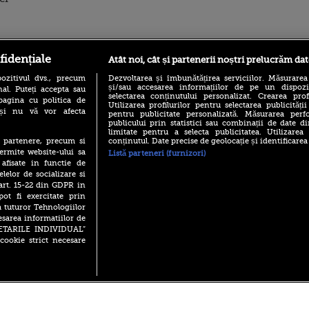
ro
foodstory.ro
Procinema.ro
fidențiale
Atât noi, cât și partenerii noștri prelucrăm dat
ozitivul dvs., precum
Dezvoltarea și îmbunătățirea serviciilor. Măsurarea
și/sau accesarea informațiilor de pe un dispoziti
al. Puteți accepta sau
selectarea conținutului personalizat. Crearea prof
pagina cu politica de
Utilizarea profilurilor pentru selectarea publicității
i și nu vă vor afecta
pentru publicitate personalizată. Măsurarea perfo
publicului prin statistici sau combinații de date di
limitate pentru a selecta publicitatea. Utilizarea
conținutul. Date precise de geolocație și identificarea
te partenere, precum si
ermite website-ului sa
Listă parteneri (furnizori)
(P) Descoperă Lumea
Emoții intense pe
 afisate in functie de
Evenimentelor din România
Sebastian Stan! Iub
elelor de socializare si
cu Transilvania Events!
Annabelle, l-a făcu
 art. 15-22 din GDPR in
(P) Raku, gaming intens și o
pot fi exercitate prin
Din 14 septembrie
pauză binemeritată cu...
Popescu revine în 
a tuturor Tehnologiilor
pizza Guseppe
principal la Pro T
esarea informatiilor de
(P) Poți folosi bonurile de
SETARILE INDIVIDUAL”
La 88 de ani și du
masă pentru a comanda
cookie strict necesare
carieră fabuloasă î
mâncare acasă? Lista
Anthony Hopkins 
aplicațiilor care le acceptă
lansează oficial î
 2026 PRO TV S.R.L |
Politica de Cookie
|
Politica Confidential