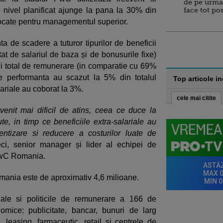
de pe urma
 nivel planificat ajunge la pana la 30% din
face tot po
alocate pentru managementul superior.
nta de scadere a tuturor tipurilor de beneficii
ntat de salariul de baza și de bonusurile fixe)
ui total de remunerare (in comparatie cu 69%
e performanta au scazut la 5% din totalul
Top articole i
alariale au coborat la 3%.
cele mai citite
enit mai dificil de atins, ceea ce duce la
, in timp ce beneficiile extra-salariale au
entizare si reducere a costurilor luate de
ci, senior manager și lider al echipei de
 PwC Romania.
omania este de aproximativ 4,6 milioane.
riale si politicile de remunerare a 166 de
mice: publicitate, bancar, bunuri de larg
leasing, farmaceutic, retail si centrele de