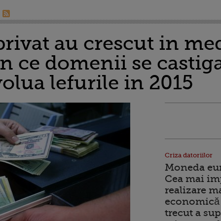
 privat au crescut in me
In ce domenii se castig
olua lefurile in 2015
Criza datoriilor
Moneda euro
Cea mai im
realizare m
economică 
trecut a sup