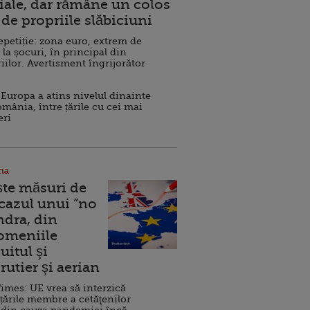
ale, dar rămâne un colos
de propriile slăbiciuni
repetiție: zona euro, extrem de
 la șocuri, în principal din
iilor. Avertisment îngrijorător
Europa a atins nivelul dinainte
omânia, între țările cu cei mai
eri
na
ște măsuri de
 cazul unui ”no
ndra, din
Domeniile
uitul şi
rutier şi aerian
imes: UE vrea să interzică
 țările membre a cetăţenilor