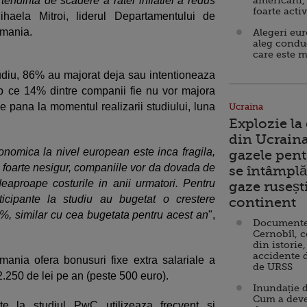
tendinta de scadere a ratei inflatiei a redus
americani,
foarte acti
ihaela Mitroi, liderul Departamentului de
omania.
Alegeri eu
aleg condu
care este m
tudiu, 86% au majorat deja sau intentioneaza
mp ce 14% dintre companii fie nu vor majora
zie pana la momentul realizarii studiului, luna
Ucraina
Explozie la
din Ucraina
nomica la nivel european este inca fragila,
gazele pent
te foarte nesigur, companiile vor da dovada de
se întâmplă 
eaproape costurile in anii urmatori. Pentru
gaze ruseșt
icipante la studiu au bugetat o crestere
continent
4%, similar cu cea bugetata pentru acest an
",
Documente d
Cernobîl, c
din istorie,
accidente 
ania ofera bonusuri fixe extra salariale a
de URSS
2.250 de lei pe an (peste 500 euro).
Inundație d
Cum a deve
nte la studiul PwC utilizeaza frecvent si