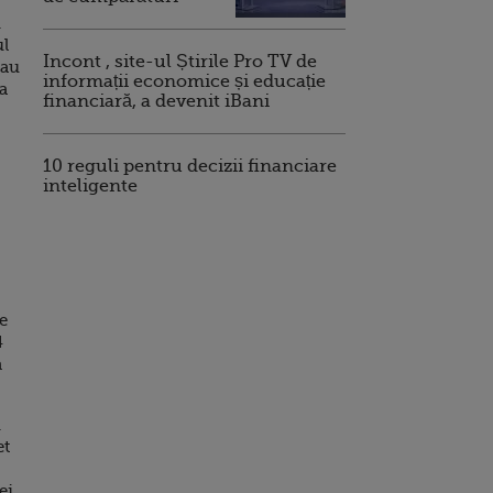
i
ul
Incont , site-ul Știrile Pro TV de
-au
informații economice și educație
va
financiară, a devenit iBani
10 reguli pentru decizii financiare
inteligente
e
4
a
i
et
ei