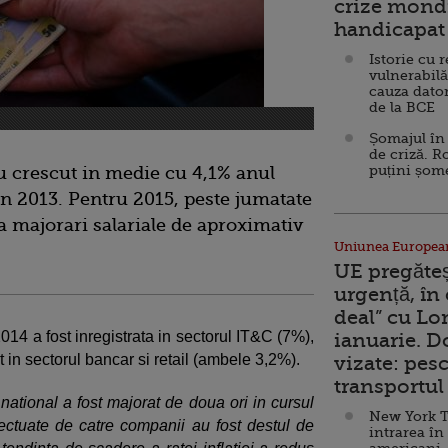
crize mondi
handicapat 
Istorie cu 
vulnerabilă
cauza dator
de la BCE
Șomajul în 
de criză. R
puțini șom
 au crescut in medie cu 4,1% anul
in 2013. Pentru 2015, peste jumatate
 majorari salariale de aproximativ
Uniunea Europea
UE pregăte
urgență, în
deal” cu Lo
014 a fost inregistrata in sectorul IT&C (7%),
ianuarie. 
 in sectorul bancar si retail (ambele 3,2%).
vizate: pesc
transportul 
 national a fost majorat de doua ori in cursul
New York T
efectuate de catre companii au fost destul de
intrarea în