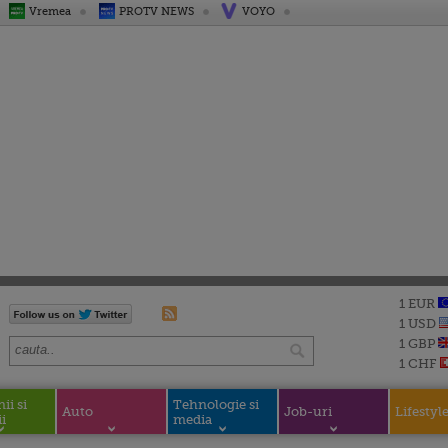
Vremea
PROTV NEWS
VOYO
1 EUR
1 USD
1 GBP
1 CHF
i si
Tehnologie si
Auto
Job-uri
Lifestyl
i
media