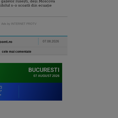
 gazelor rusești, deși Moscova
sibilul s-o scoată din ecuație
Ads by INTERNET PROTV
ncont.ro
07.08.2026
cele mai comentate