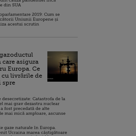
 din cauza pandemiei încă
ve din SUA
roparlamentare 2019: Cum se
cătorii Uniunii Europene și
iza acestui scrutin
 gazoductul
 care asigura
ru Europa. Ce
cu livrările de
i spre
esecretizate: Catastrofa de la
el mai grav dezastru nuclear
 a fost precedată de alte
de mai mică amploare, ascunse
e gaze naturale în Europa.
nit Ucraina marea câștigătoare