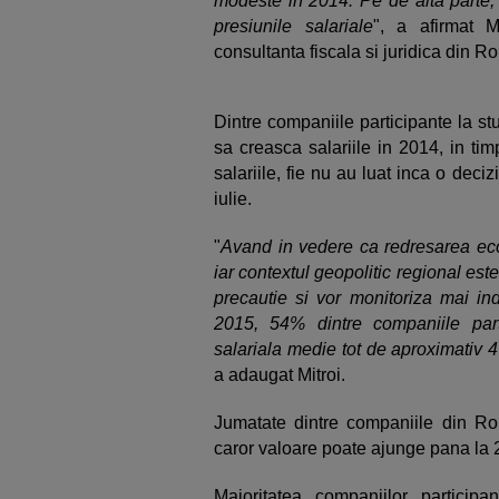
modeste in 2014. Pe de alta parte, 
presiunile salariale
", a afirmat M
consultanta fiscala si juridica din R
Dintre companiile participante la s
sa creasca salariile in 2014, in ti
salariile, fie nu au luat inca o deci
iulie.
"
Avand in vedere ca redresarea eco
iar contextul geopolitic regional es
precautie si vor monitoriza mai ind
2015, 54% dintre companiile part
salariala medie tot de aproximativ 
a adaugat Mitroi.
Jumatate dintre companiile din Rom
caror valoare poate ajunge pana la 
Majoritatea companiilor participa