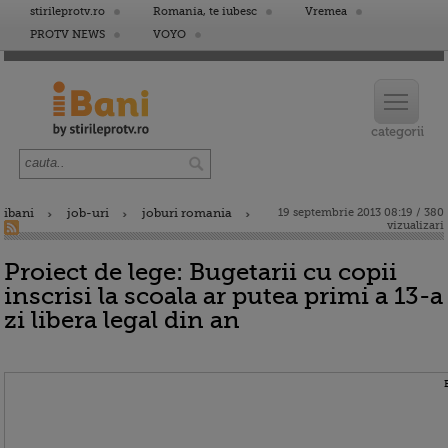
stirileprotv.ro
Romania, te iubesc
Vremea
PROTV NEWS
VOYO
ibani
job-uri
joburi romania
19 septembrie 2013 08:19 / 380
vizualizari
Proiect de lege: Bugetarii cu copii
inscrisi la scoala ar putea primi a 13-a
zi libera legal din an