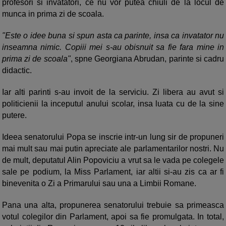
profesori si invatatori, ce nu vor putea chiuli de la locul de
munca in prima zi de scoala.
"Este o idee buna si spun asta ca parinte, insa ca invatator nu
inseamna nimic. Copiii mei s-au obisnuit sa fie fara mine in
prima zi de scoala"
, spne Georgiana Abrudan, parinte si cadru
didactic.
Iar alti parinti s-au invoit de la serviciu. Zi libera au avut si
politicienii la inceputul anului scolar, insa luata cu de la sine
putere.
Ideea senatorului Popa se inscrie intr-un lung sir de propuneri
mai mult sau mai putin apreciate ale parlamentarilor nostri. Nu
de mult, deputatul Alin Popoviciu a vrut sa le vada pe colegele
sale pe podium, la Miss Parlament, iar altii si-au zis ca ar fi
binevenita o Zi a Primarului sau una a Limbii Romane.
Pana una alta, propunerea senatorului trebuie sa primeasca
votul colegilor din Parlament, apoi sa fie promulgata. In total,