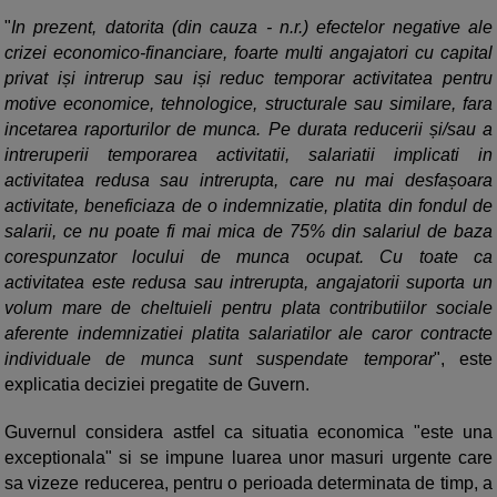
"
In prezent, datorita (din cauza - n.r.) efectelor negative ale
crizei economico-financiare, foarte multi angajatori cu capital
privat iși intrerup sau iși reduc temporar activitatea pentru
motive economice, tehnologice, structurale sau similare, fara
incetarea raporturilor de munca. Pe durata reducerii și/sau a
intreruperii temporarea activitatii, salariatii implicati in
activitatea redusa sau intrerupta, care nu mai desfașoara
activitate, beneficiaza de o indemnizatie, platita din fondul de
salarii, ce nu poate fi mai mica de 75% din salariul de baza
corespunzator locului de munca ocupat. Cu toate ca
activitatea este redusa sau intrerupta, angajatorii suporta un
volum mare de cheltuieli pentru plata contributiilor sociale
aferente indemnizatiei platita salariatilor ale caror contracte
individuale de munca sunt suspendate temporar
", este
explicatia deciziei pregatite de Guvern.
Guvernul considera astfel ca situatia economica "este una
exceptionala" si se impune luarea unor masuri urgente care
sa vizeze reducerea, pentru o perioada determinata de timp, a