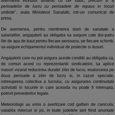
alternarea efortului dinamic cu cel static, precum si a
perioadelor de lucru cu perioadele de repaus in locuri
umbrite
", arata Ministerul Sanatatii, intr-un comunicat de
presa.
De asemenea, pentru mentinerea starii de sanatate a
salariatilor, angajatorii au obligatia sa asigure cate doi-patru
litri de apa de baut pentru fiecare persoana, pe fiecare schimb,
sa asigure echipamentul individual de protectie si dusuri.
Angajatorii care nu pot asigura aceste conditii au obligatia ca,
de comun acord cu reprezentantii sindicatelor, sa aplice
masuri vizand reducerea duratei zilei de lucru, esalonarea pe
doua perioade a zilei de lucru si, in cazuri speciale,
intreruperea colectiva a lucrului, cu asigurarea continuitatii
activitatii in locurile in care aceasta nu poate fi intrerupta,
potrivit prevederilor legale.
Meteorologii au emis o avertizare cod galben de canicula,
valabila miercuri si joi, in toate judetele tarii fiind anuntate