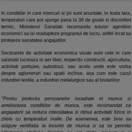
In conditiile in care miercuri si joi sunt anuntate, in toata tara,
temperaturi care pot ajunge pana la 38 de grade si disconfort
termic, Ministerul Sanatatii recomanda tuturor agentilor
economici sa isi readapteze programul de lucru, astfel incat sa
protejeze sanatatea angajatilor.
Sectoarele de activitate economica vizate sunt cele in care
salariatii lucreaza in aer liber, respectiv constructii, agricultura,
activitati portuare, autostrazi, sau acolo unde este vorba
despre aglomerari sau spatii inchise, asa cum este cazul
industriei textile, a industriei metalurgice sau al brutariilor.
"Pentru protectia persoanelor incadrate in munca si
ameliorarea conditiilor de munca, este recomandat ca
angajatorii sa reduca intensitatea si ritmul activitatii fizice in
zilele cu temperaturi inalte. De asemenea, este bine sa
asigure ventilatia la locurile de munca si sa se permita