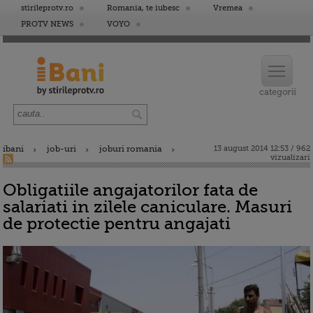
stirileprotv.ro
Romania, te iubesc
Vremea
PROTV NEWS
VOYO
ibani
job-uri
joburi romania
13 august 2014 12:53 / 962
vizualizari
Obligatiile angajatorilor fata de
salariati in zilele caniculare. Masuri
de protectie pentru angajati