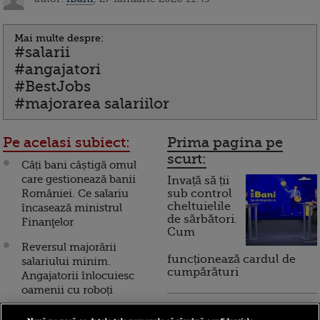
Mai multe despre:
#salarii
#angajatori
#BestJobs
#majorarea salariilor
Pe acelasi subiect:
Prima pagina pe
scurt:
Câți bani câștigă omul
care gestionează banii
Invață să ții
României. Ce salariu
sub control
cheltuielile
încasează ministrul
de sărbători.
Finanţelor
Cum
Reversul majorării
funcționează cardul de
salariului minim.
cumpărături
Angajatorii înlocuiesc
oamenii cu roboți
Incont , site-ul Știrile Pro
Schimbarea locului de