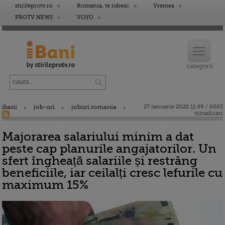
stirileprotv.ro
Romania, te iubesc
Vremea
PROTV NEWS
VOYO
ibani
job-uri
joburi romania
27 ianuarie 2020 11:49 / 6065
vizualizari
Majorarea salariului minim a dat
peste cap planurile angajatorilor. Un
sfert îngheață salariile și restrâng
beneficiile, iar ceilalți cresc lefurile cu
maximum 15%