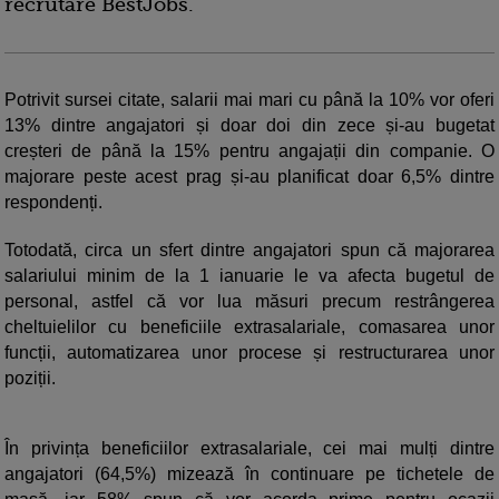
recrutare BestJobs.
Potrivit sursei citate, salarii mai mari cu până la 10% vor oferi
13% dintre angajatori și doar doi din zece și-au bugetat
creșteri de până la 15% pentru angajații din companie. O
majorare peste acest prag și-au planificat doar 6,5% dintre
respondenți.
Totodată, circa un sfert dintre angajatori spun că majorarea
salariului minim de la 1 ianuarie le va afecta bugetul de
personal, astfel că vor lua măsuri precum restrângerea
cheltuielilor cu beneficiile extrasalariale, comasarea unor
funcții, automatizarea unor procese și restructurarea unor
poziții.
În privința beneficiilor extrasalariale, cei mai mulți dintre
angajatori (64,5%) mizează în continuare pe tichetele de