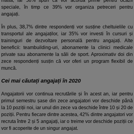
masă, iar 58% spun că vor acorda prime pentru ocazii
speciale, în timp ce 39% vor organiza petreceri pentru
angajați.
În plus, 38,7% dintre respondenți vor susține cheltuielile cu
transportul ale angajaților, iar 35% vor investi în cursuri și
traininguri de dezvoltare personală pentru angajați. Alte
beneficii: teambuilding-uri, abonamente la clinici medicale
private sau abonamente la săli de sport. Aproximativ doi din
zece respondenți susțin că vor oferi un program flexibil de
muncă.
Cei mai căutați angajați în 2020
Angajatorii vor continua recrutările și în acest an, iar pentru
primul semestru șase din zece angajatori vor deschide până
la 10 poziții noi, iar unul din zece va deschide între 10 și 20 de
poziții. Pentru fiecare dintre acestea, 42% dintre angajatori vor
recruta între 2 și 5 angajați, iar o treime vor deschide poziții ce
vor fi acoperite de un singur angajat.