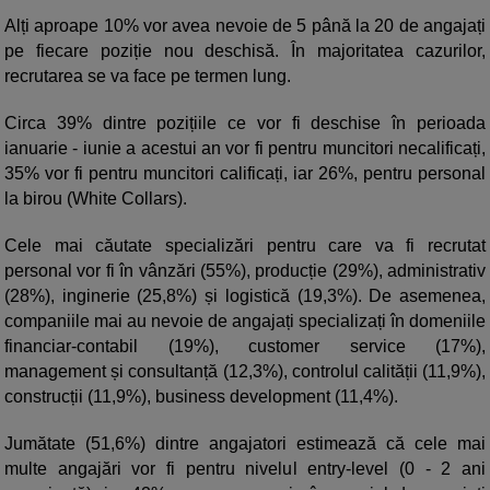
Alți aproape 10% vor avea nevoie de 5 până la 20 de angajați
pe fiecare poziție nou deschisă. În majoritatea cazurilor,
recrutarea se va face pe termen lung.
Circa 39% dintre pozițiile ce vor fi deschise în perioada
ianuarie - iunie a acestui an vor fi pentru muncitori necalificați,
35% vor fi pentru muncitori calificați, iar 26%, pentru personal
la birou (White Collars).
Cele mai căutate specializări pentru care va fi recrutat
personal vor fi în vânzări (55%), producție (29%), administrativ
(28%), inginerie (25,8%) și logistică (19,3%). De asemenea,
companiile mai au nevoie de angajați specializați în domeniile
financiar-contabil (19%), customer service (17%),
management și consultanță (12,3%), controlul calității (11,9%),
construcții (11,9%), business development (11,4%).
Jumătate (51,6%) dintre angajatori estimează că cele mai
multe angajări vor fi pentru nivelul entry-level (0 - 2 ani