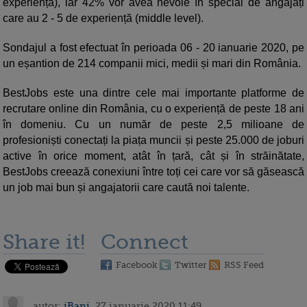
experiență), iar 42% vor avea nevoie în special de angajați
care au 2 - 5 de experiență (middle level).
Sondajul a fost efectuat în perioada 06 - 20 ianuarie 2020, pe
un eșantion de 214 companii mici, medii și mari din România.
BestJobs este una dintre cele mai importante platforme de
recrutare online din România, cu o experiență de peste 18 ani
în domeniu. Cu un număr de peste 2,5 milioane de
profesioniști conectați la piața muncii și peste 25.000 de joburi
active în orice moment, atât în țară, cât și în străinătate,
BestJobs creează conexiuni între toți cei care vor să găsească
un job mai bun și angajatorii care caută noi talente.
Share it!
Connect
Facebook
Twitter
RSS Feed
autor:
iBani
, 27 ianuarie 2020 11:49