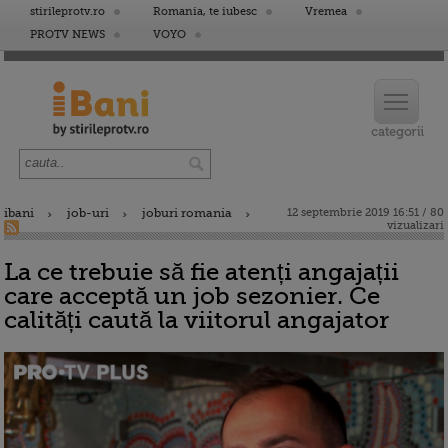
stirileprotv.ro
Romania, te iubesc
Vremea
PROTV NEWS
VOYO
ibani
job-uri
joburi romania
12 septembrie 2019 16:51 / 80
vizualizari
La ce trebuie să fie atenți angajații
care acceptă un job sezonier. Ce
calități caută la viitorul angajator