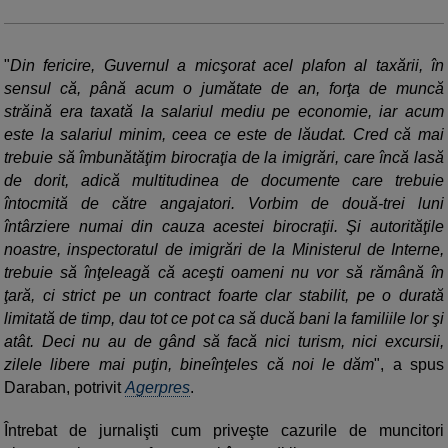
"
Din fericire, Guvernul a micşorat acel plafon al taxării, în
sensul că, până acum o jumătate de an, forţa de muncă
străină era taxată la salariul mediu pe economie, iar acum
este la salariul minim, ceea ce este de lăudat. Cred că mai
trebuie să îmbunătăţim birocraţia de la imigrări, care încă lasă
de dorit, adică multitudinea de documente care trebuie
întocmită de către angajatori. Vorbim de două-trei luni
întârziere numai din cauza acestei birocraţii. Şi autorităţile
noastre, inspectoratul de imigrări de la Ministerul de Interne,
trebuie să înţeleagă că aceşti oameni nu vor să rămână în
ţară, ci strict pe un contract foarte clar stabilit, pe o durată
limitată de timp, dau tot ce pot ca să ducă bani la familiile lor şi
atât. Deci nu au de gând să facă nici turism, nici excursii,
zilele libere mai puţin, bineînţeles că noi le dăm
", a spus
Daraban, potrivit
Agerpres
.
Întrebat de jurnalişti cum priveşte cazurile de muncitori