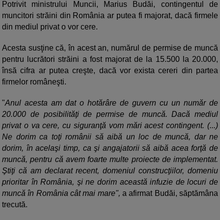
Potrivit ministrului Muncii, Marius Budăi, contingentul de
muncitori străini din România ar putea fi majorat, dacă firmele
din mediul privat o vor cere.
Acesta susţine că, în acest an, numărul de permise de muncă
pentru lucrători străini a fost majorat de la 15.500 la 20.000,
însă cifra ar putea creşte, dacă vor exista cereri din partea
firmelor româneşti.
"
Anul acesta am dat o hotărâre de guvern cu un număr de
20.000 de posibilităţi de permise de muncă. Dacă mediul
privat o va cere, cu siguranţă vom mări acest contingent. (...)
Ne dorim ca toţi românii să aibă un loc de muncă, dar ne
dorim, în acelaşi timp, ca şi angajatorii să aibă acea forţă de
muncă, pentru că avem foarte multe proiecte de implementat.
Ştiţi că am declarat recent, domeniul construcţiilor, domeniu
prioritar în România, şi ne dorim această infuzie de locuri de
muncă în România cât mai mare",
a afirmat Budăi, săptămâna
trecută.