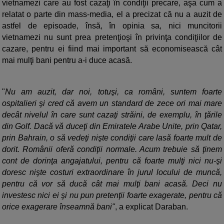
vietnamezi care au fost cazaţi în condiţii precare, aşa cum a
relatat o parte din mass-media, el a precizat că nu a auzit de
astfel de episoade, însă, în opinia sa, nici muncitorii
vietnamezi nu sunt prea pretenţioşi în privinţa condiţiilor de
cazare, pentru ei fiind mai important să economisească cât
mai mulţi bani pentru a-i duce acasă.
"
Nu am auzit, dar noi, totuşi, ca români, suntem foarte
ospitalieri şi cred că avem un standard de zece ori mai mare
decât nivelul în care sunt cazaţi străini, de exemplu, în ţările
din Golf. Dacă vă duceţi din Emiratele Arabe Unite, prin Qatar,
prin Bahrain, o să vedeţi nişte condiţii care lasă foarte mult de
dorit. Românii oferă condiţii normale. Acum trebuie să ţinem
cont de dorinţa angajatului, pentru că foarte mulţi nici nu-şi
doresc nişte costuri extraordinare în jurul locului de muncă,
pentru că vor să ducă cât mai mulţi bani acasă. Deci nu
investesc nici ei şi nu pun pretenţii foarte exagerate, pentru că
orice exagerare înseamnă bani"
, a explicat Daraban.