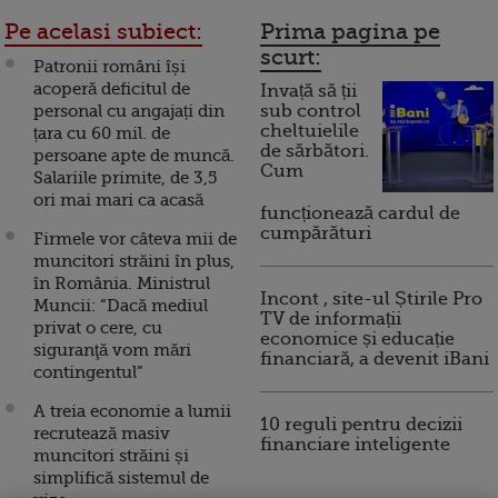
Pe acelasi subiect:
Prima pagina pe
scurt:
Patronii români își
acoperă deficitul de
Invață să ții
personal cu angajați din
sub control
cheltuielile
țara cu 60 mil. de
de sărbători.
persoane apte de muncă.
Cum
Salariile primite, de 3,5
ori mai mari ca acasă
funcționează cardul de
cumpărături
Firmele vor câteva mii de
muncitori străini în plus,
în România. Ministrul
Incont , site-ul Știrile Pro
Muncii: “Dacă mediul
TV de informații
privat o cere, cu
economice și educație
siguranţă vom mări
financiară, a devenit iBani
contingentul”
A treia economie a lumii
10 reguli pentru decizii
recrutează masiv
financiare inteligente
muncitori străini și
simplifică sistemul de