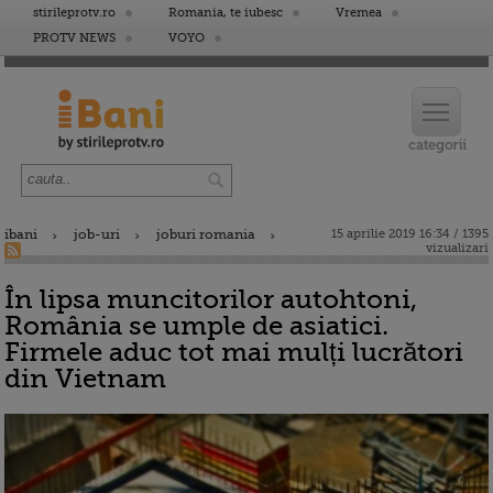
stirileprotv.ro
Romania, te iubesc
Vremea
PROTV NEWS
VOYO
ibani
job-uri
joburi romania
15 aprilie 2019 16:34 / 1395
vizualizari
În lipsa muncitorilor autohtoni,
România se umple de asiatici.
Firmele aduc tot mai mulți lucrători
din Vietnam