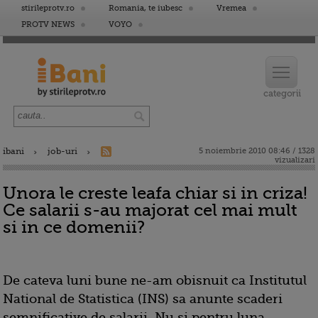
stirileprotv.ro
Romania, te iubesc
Vremea
PROTV NEWS
VOYO
ibani
job-uri
5 noiembrie 2010 08:46 / 1328
vizualizari
Unora le creste leafa chiar si in criza!
Ce salarii s-au majorat cel mai mult
si in ce domenii?
De cateva luni bune ne-am obisnuit ca Institutul
National de Statistica (INS) sa anunte scaderi
semnificative de salarii. Nu si pentru luna