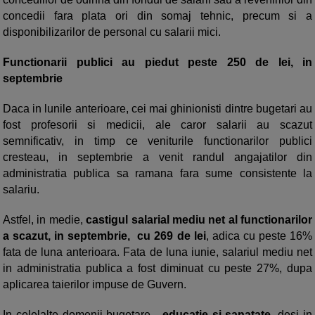
concedii fara plata ori din somaj tehnic, precum si a
disponibilizarilor de personal cu salarii mici.
Functionarii publici au piedut peste 250 de lei, in
septembrie
Daca in lunile anterioare, cei mai ghinionisti dintre bugetari au
fost profesorii si medicii, ale caror salarii au scazut
semnificativ, in timp ce veniturile functionarilor publici
cresteau, in septembrie a venit randul angajatilor din
administratia publica sa ramana fara sume consistente la
salariu.
Astfel, in medie,
castigul salarial mediu net al functionarilor
a scazut, in septembrie, cu 269 de lei
, adica cu peste 16%
fata de luna anterioara. Fata de luna iunie, salariul mediu net
in administratia publica a fost diminuat cu peste 27%, dupa
aplicarea taierilor impuse de Guvern.
In celelalte domenii bugetare -
educatie si sanatate
, desi in