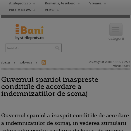
stirileprotv.ro
Romania, te iubesc
Vremea
PROTV NEWS
VOYO
ibani
job-uri
23 august 2010 18:55 / 259
vizualizari
Guvernul spaniol inaspreste
conditiile de acordare a
indemnizatiilor de somaj
Guvernul spaniol a inasprit conditiile de acordare
a indemnizatiilor de somaj, in vederea stimularii
interesului pentru cautarea de locuri de munca,