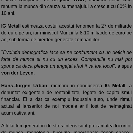
renunta la munca din cauza surmenajului a crescut cu 80% in
10 ani.
IG Metall
estimeaza costul acestui fenomen la 27 de miliarde
de euro pe an, iar ministrul Muncii la 8-10 miliarde de euro pe
an, sub forma de pierderi generate companiilor.
"
Evolutia demografica face sa ne confruntam cu un deficit de
forta de munca si nu cu un exces. Companiile nu mai pot
spune ca daca pleaca un angajat altul ii va lua locul
", a spus
von der Leyen
.
Hans-Jurgen Urban
, membru in conducerea
IG Metall
, a
denuntat exigentele de rentabilitate, legate de capitalismul
financiar. El a dat ca exemplu industria auto, unde ritmul
actual al lansarilor de noi modele ar fi fost de neimaginat
acum cativa ani.
Alti factori generatori de stres intens sunt precaritatea locurilor
de munca, monotonia, birourile impersonale "open space",