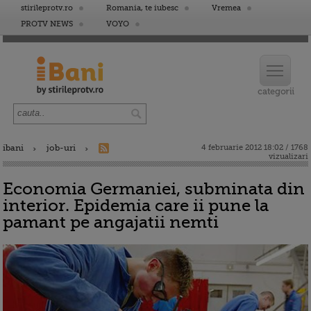
stirileprotv.ro
Romania, te iubesc
Vremea
PROTV NEWS
VOYO
ibani
job-uri
4 februarie 2012 18:02 / 1768
vizualizari
Economia Germaniei, subminata din
interior. Epidemia care ii pune la
pamant pe angajatii nemti