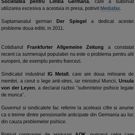
Societatea pentru Limba Germana
, care a subliniat
utilizarea excesiva a acestuia in presa, potrivit
Mediafax
.
Saptamanalul german
Der Spiegel
a dedicat acestei
probleme doua editii, in 2011.
Cotidianul
Frankfurter Allgemeine Zeitung
a constatat
recent ca surmenajul populatiei nu este o problema pentru alti
europeni, de exemplu pentru francezi.
Sindicatul industrial
IG Metall
, care are doua milioane de
membri, a cerut o lege anti-stres, iar ministrul Muncii,
Ursula
von der Leyen
, a declarat razboi "suferintelor psihice legate
de munca".
Guvernul si sindicatele fac referire la aceleasi cifre si anume
ca o treime dintre pensionarile anticipate din Germania au loc
din cauza problemelor psihice.
Potrivit companiei de asigurari
AOK
, numarul celor care