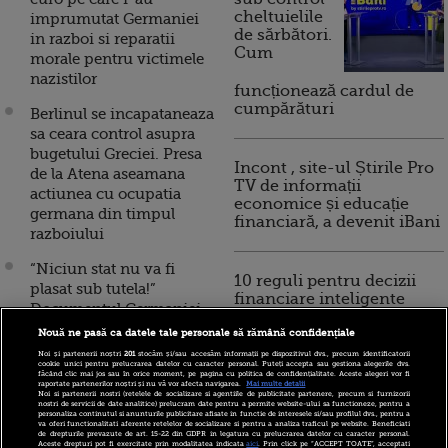
cheltuielile
imprumutat Germaniei
de sărbători.
in razboi si reparatii
Cum
morale pentru victimele
nazistilor
funcționează cardul de
cumpărături
Berlinul se incapataneaza
sa ceara control asupra
bugetului Greciei. Presa
Incont , site-ul Știrile Pro
de la Atena aseamana
TV de informații
actiunea cu ocupatia
economice și educație
germana din timpul
financiară, a devenit iBani
razboiului
“Niciun stat nu va fi
10 reguli pentru decizii
plasat sub tutela!”
financiare inteligente
Documentul Germaniei
care l-a infuriat pe
Nouă ne pasă ca datele tale personale să rămână confidențiale
Nicolas Sarkozy
Noi și partenerii noștri
201
stocăm și/sau accesăm informații pe dispozitivul dvs., precum identificatorii
cookie unici pentru prelucrarea datelor cu caracter personal. Puteți accepta sau gestiona alegerile dvs.
făcând clic mai jos sau în orice moment, pe pagina cu politica de confidențialitate. Aceste alegeri vor fi
Europa vrea mai multi
raportate partenerilor noștri și nu vă vor afecta navigarea.
Mai multe detalii
Noi si partenerii nostri (retelele de socializare si agentiile de publicitate partenere, precum si furnizorii
bani de la Germania
nostri de servicii de date analitice) prelucram date pentru a permite website-ului sa functioneze, pentru a
personaliza continutul si anunturile publicitare afisate in functie de interesele si/sau profilul dvs., pentru a
pentru salvarea zonei
va oferi functionalitati aferente retelelor de socializare si pentru a analiza traficul pe website. Beneficiati
de drepturile prevazute de art. 15-22 din GDPR in legatura cu prelucrarea datelor cu caracter personal.
euro. Cum a raspuns
Aceste drepturi pot fi exercitate prin modalitatea indicata
aici
. Prin click pe “ACCEPT TOATE”, acceptati