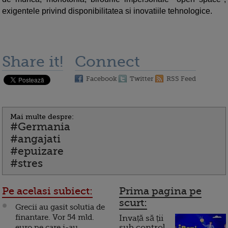
exigentele privind disponibilitatea si inovatiile tehnologice.
Share it!
Connect
Facebook
Twitter
RSS Feed
Mai multe despre:
#Germania
#angajati
#epuizare
#stres
Pe acelasi subiect:
Prima pagina pe
scurt:
Grecii au gasit solutia de
finantare. Vor 54 mld.
Invață să ții
euro pe care i-au
sub control