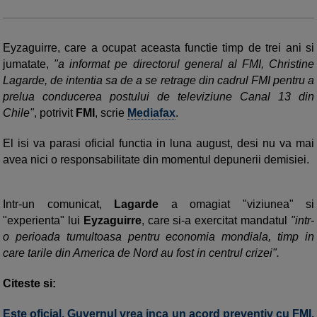
Eyzaguirre, care a ocupat aceasta functie timp de trei ani si
jumatate,
"a informat pe directorul general al FMI, Christine
Lagarde, de intentia sa de a se retrage din cadrul FMI pentru a
prelua conducerea postului de televiziune Canal 13 din
Chile"
, potrivit
FMI
, scrie
Mediafax
.
El isi va parasi oficial functia in luna august, desi nu va mai
avea nici o responsabilitate din momentul depunerii demisiei.
Intr-un comunicat,
Lagarde
a omagiat "viziunea" si
"experienta" lui
Eyzaguirre
, care si-a exercitat mandatul
"intr-
o perioada tumultoasa pentru economia mondiala, timp in
care tarile din America de Nord au fost in centrul crizei".
Citeste si:
Este oficial. Guvernul vrea inca un acord preventiv cu FMI,