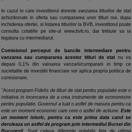
In cazul in care investitorul doreste vanzarea titlurilor de stat
achizitionate in oferta sau cumpararea unor titluri noi, dupa
inchiderea ofertei, si listarea titlurilor la BVB, investitorul poate
consulta cotatiile pe site-ul www.bvb.ro, dar trebuie sa ia
legatura cu intermediarul.
Comisionul perceput de bancile intermediare pentru
vanzarea sau cumpararea acestor titluri de stat
nu va
depasi 0,1% din valoarea vanzarii/cumpararii in timp ce
societatile de investitii financiare vor aplica propria politica de
comisionare.
"Acest program Fidelis de titluri de stat pentru populatie este o
initiativa in incercarea de a crea instrumente de economisire
pentru populatie. Guvernul a luat o astfel de masura pentru ca
este un moment economic care cere o astfel de actiune.
Este
un moment istoric, pentru ca este prima data cand se
deruleaza un astfel de program prin intermediul Bursei din
Bucuresti.
Sunt cateva diferente notabile fata de ultima