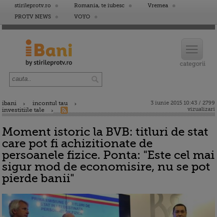
stirileprotv.ro
Romania, te iubesc
Vremea
PROTV NEWS
VOYO
ibani
incontul tau
3 iunie 2015 10:43 / 2799
vizualizari
investitiile tale
Moment istoric la BVB: titluri de stat
care pot fi achizitionate de
persoanele fizice. Ponta: "Este cel mai
sigur mod de economisire, nu se pot
pierde banii"