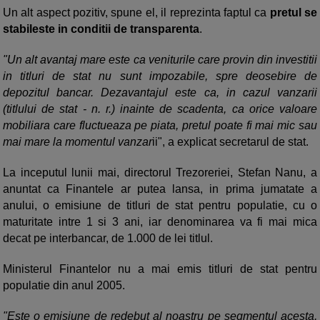
Un alt aspect pozitiv, spune el, il reprezinta faptul ca
pretul se
stabileste in conditii de transparenta
.
"Un alt avantaj mare este ca veniturile care provin din investitii
in titluri de stat nu sunt impozabile, spre deosebire de
depozitul bancar. Dezavantajul este ca, in cazul vanzarii
(titlului de stat - n. r.) inainte de scadenta, ca orice valoare
mobiliara care fluctueaza pe piata, pretul poate fi mai mic sau
mai mare la momentul vanzar
ii", a explicat secretarul de stat.
La inceputul lunii mai, directorul Trezoreriei, Stefan Nanu, a
anuntat ca Finantele ar putea lansa, in prima jumatate a
anului, o emisiune de titluri de stat pentru populatie, cu o
maturitate intre 1 si 3 ani, iar denominarea va fi mai mica
decat pe interbancar, de 1.000 de lei titlul.
Ministerul Finantelor nu a mai emis titluri de stat pentru
populatie din anul 2005.
"Este o emisiune de redebut al noastru pe segmentul acesta,