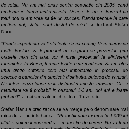
de retail. Nu am mai emis pentru populatie din 2005, cand
emiteam in forma materializata. Deci, este un instrument cu
totul nou si am vrea sa fie un succes. Randamentele la care
emitem noi, statul, sunt destul de mici"
, a declarat Stefan
Nanu.
"Foarte importanta va fi strategia de marketing. Vom merge pe
multe fronturi. Va fi probabil un program de prezentari prin
orasele mari din tara, vor fi niste prezentari la Ministerul
Finantelor, la Bursa, trebuie foarte bine marketat. Si am ales
unul dintre criteriile cele mai importante in procesul de
selectie a bancilor din sindicat: distributia, puterea de vanzari.
Ne intereseaza foarte mult distributia acestei emisiuni. Ca si
maturitate va fi probabil in orizontul 1-3 ani, doi ani e foarte
probabil"
, a mai spus atunci directorul Trezoreriei.
Stefan Nanu a precizat ca se va merge pe o denominare mai
mica decat pe interbancar. "
Probabil vom incerca la 1.000 lei
titlul si volumul vom vedea... in functie de cerere. Nu va fi un