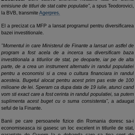
emisiune de titluri de stat catre populatie",
a spus Teodorovici,
la BVB, transmite
Agerpres.
El a precizat ca MFP a lansat programul pentru diversificarea
bazei investitionale.
"Momentul in care Ministerul de Finante a lansat un astfel de
program a fost acela de a incerca sa diversificam baza
investitionala a titlurilor de stat, pe deoparte, iar pe de alta
parte, de a crea un instrument alternativ in randul populatiei
pentru a economisi si a crea o cultura financiara in randul
acesteia. Bugetul alocat pentru acest prim pas este de 100
milioane de lei. Speram ca dupa data de 19 iulie, atunci cand
vom sti exact care a fost cerinta in randul populatiei, sa putem
suplimenta acest buget cu o suma consistenta",
a adaugat
seful de la Finante.
Banii pe care persoanele fizice din Romania doresc sa-i
economiseasca isi gasesc un loc excelent in titlurile de stat,
garantate de Guvern la o dobanda care sa tina cont de