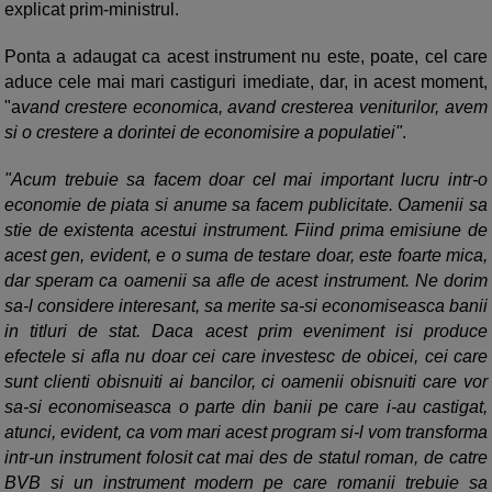
explicat prim-ministrul.
Ponta a adaugat ca acest instrument nu este, poate, cel care
aduce cele mai mari castiguri imediate, dar, in acest moment,
"a
vand crestere economica, avand cresterea veniturilor, avem
si o crestere a dorintei de economisire a populatiei"
.
"Acum trebuie sa facem doar cel mai important lucru intr-o
economie de piata si anume sa facem publicitate. Oamenii sa
stie de existenta acestui instrument. Fiind prima emisiune de
acest gen, evident, e o suma de testare doar, este foarte mica,
dar speram ca oamenii sa afle de acest instrument. Ne dorim
sa-l considere interesant, sa merite sa-si economiseasca banii
in titluri de stat. Daca acest prim eveniment isi produce
efectele si afla nu doar cei care investesc de obicei, cei care
sunt clienti obisnuiti ai bancilor, ci oamenii obisnuiti care vor
sa-si economiseasca o parte din banii pe care i-au castigat,
atunci, evident, ca vom mari acest program si-l vom transforma
intr-un instrument folosit cat mai des de statul roman, de catre
BVB si un instrument modern pe care romanii trebuie sa