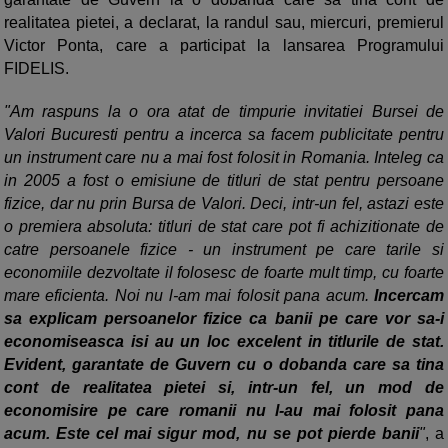
realitatea pietei, a declarat, la randul sau, miercuri, premierul
Victor Ponta, care a participat la lansarea Programului
FIDELIS.
"Am raspuns la o ora atat de timpurie invitatiei Bursei de
Valori Bucuresti pentru a incerca sa facem publicitate pentru
un instrument care nu a mai fost folosit in Romania. Inteleg ca
in 2005 a fost o emisiune de titluri de stat pentru persoane
fizice, dar nu prin Bursa de Valori. Deci, intr-un fel, astazi este
o premiera absoluta: titluri de stat care pot fi achizitionate de
catre persoanele fizice - un instrument pe care tarile si
economiile dezvoltate il folosesc de foarte mult timp, cu foarte
mare eficienta. Noi nu l-am mai folosit pana acum.
Incercam
sa explicam persoanelor fizice ca banii pe care vor sa-i
economiseasca isi au un loc excelent in titlurile de stat.
Evident, garantate de Guvern cu o dobanda care sa tina
cont de realitatea pietei si, intr-un fel, un mod de
economisire pe care romanii nu l-au mai folosit pana
acum. Este cel mai sigur mod, nu se pot pierde banii
"
, a