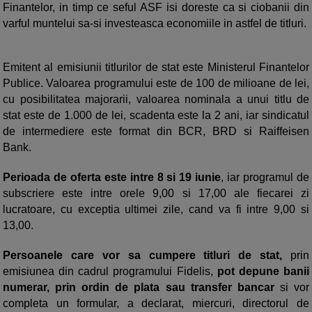
Finantelor, in timp ce seful ASF isi doreste ca si ciobanii din
varful muntelui sa-si investeasca economiile in astfel de titluri.
Emitent al emisiunii titlurilor de stat este Ministerul Finantelor
Publice. Valoarea programului este de 100 de milioane de lei,
cu posibilitatea majorarii, valoarea nominala a unui titlu de
stat este de 1.000 de lei, scadenta este la 2 ani, iar sindicatul
de intermediere este format din BCR, BRD si Raiffeisen
Bank.
Perioada de oferta este intre 8 si 19 iunie
, iar programul de
subscriere este intre orele 9,00 si 17,00 ale fiecarei zi
lucratoare, cu exceptia ultimei zile, cand va fi intre 9,00 si
13,00.
Persoanele care vor sa cumpere titluri de stat,
prin
emisiunea din cadrul programului Fidelis,
pot depune banii
numerar, prin ordin de plata sau transfer bancar
si vor
completa un formular, a declarat, miercuri, directorul de