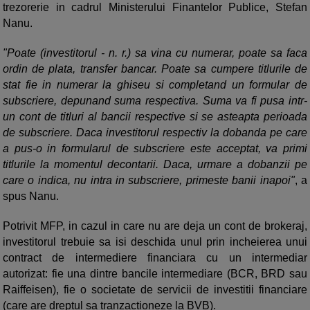
trezorerie in cadrul Ministerului Finantelor Publice, Stefan
Nanu.
"Poate (investitorul - n. r.) sa vina cu numerar, poate sa faca
ordin de plata, transfer bancar. Poate sa cumpere titlurile de
stat fie in numerar la ghiseu si completand un formular de
subscriere, depunand suma respectiva. Suma va fi pusa intr-
un cont de titluri al bancii respective si se asteapta perioada
de subscriere. Daca investitorul respectiv la dobanda pe care
a pus-o in formularul de subscriere este acceptat, va primi
titlurile la momentul decontarii. Daca, urmare a dobanzii pe
care o indica, nu intra in subscriere, primeste banii inapoi"
, a
spus Nanu.
Potrivit MFP, in cazul in care nu are deja un cont de brokeraj,
investitorul trebuie sa isi deschida unul prin incheierea unui
contract de intermediere financiara cu un intermediar
autorizat: fie una dintre bancile intermediare (BCR, BRD sau
Raiffeisen), fie o societate de servicii de investitii financiare
(care are dreptul sa tranzactioneze la BVB).