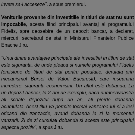
invete sa-l acceseze",
a spus premierul.
Veniturile provenite din investitiile in titluri de stat nu sunt
impozabile
, acesta fiind principalul avantaj al programului
Fidelis, spre deosebire de un depozit bancar, a declarat,
miercuri, secretarul de stat in Ministerul Finantelor Publice
Enache Jiru.
"Unul dintre avantajele principale ale investitiei in titluri de stat
este siguranta, de unde pleaca si numele programului Fidelis
(emisiune de titluri de stat pentru populatie, derulata prin
mecanismul Bursei de Valori Bucuresti), care inseamna
incredere, siguranta economisirii. Un altul este dobanda. La
un depozit bancar, la 2 ani de exemplu, daca dumneavoastra
ati scoate depozitul dupa un an, ati pierde dobanda
acumulata. Acest titlu va permite tocmai vanzarea lui si a iesi
oricand din tranzactie, avand dobanda la zi la momentul
vanzarii. Zi de zi cumulati dobanda si acesta este principalul
aspectul pozitiv"
, a spus Jiru.