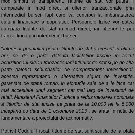
mod simplu si transparent. Titlurile de stat vor putea fi
cumparate in mod direct si ulterior, tranzactionate prin
intermediul bursei, fapt care va contribui la imbunatatirea
culturii financiare a populatiei. Persoanele fizice vor putea
cumpara titlurile de stat in mod direct, iar ulterior le pot
tranzactiona prin intermediul bursei.
"
Interesul populatiei pentru titlurile de stat a crescut in ultimii
ani, pe de o parte datorita facilitatilor fiscale in cazul
achizitionarii si/sau tranzactionarii titlurilor de stat si pe de alta
parte datorita schimbarilor de comportament investitional,
acestea reprezentand o alternativa sigura de investitie,
garantata de statul roman. In eforturile sale de a le face cat
mai accesibile unui segment cat mai larg de investitori de
retail, Ministerul Finantelor Publice a redus valoarea nominala
a titlurilor de stat emise pe piata de la 10.000 lei la 5.000
incepand cu data de 1 octombrie 2013
", se arata in nota de
fundamentare a proiectului de act normativ.
Potrivit Codului Fiscal, titlurile de stat sunt scutite de la plata