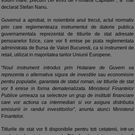
volum mare, precum cel emis de Primaria Capitalei"
, a mai
declarat Stefan Nanu.
Guvernul a aprobat, in noiembrie anul trecut, actul normativ
prin care reglementeaza instrumentul de datorie publica
guvernamentala reprezentat de titlurile de stat adresate
persoanelor fizice, care vor fi emise pe piata reglementata
administrata de Bursa de Valori Bucuresti, ca si instrument de
retail, utilizat in majoritatea tarilor Uniunii Europene.
“
Noul instrument introdus prin Hotarare de Guvern va
reprezenta o alternativa sigura de investitie sau economisire
pentru populatie, garantata de statul roman, iar titlurile de stat
vor fi emise in forma dematerializata. Ministerul Finantelor
Publice urmeaza sa selecteze un grup de institutii financiare
care vor actiona ca intermediari si vor asigura distributia
emisiunii in randul investitorilor”
, anunta atunci Ministerul
Finantelor.
Titlurile de stat vor fi disponibile pentru toti cetatenii, intr-un