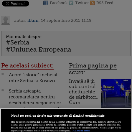
Facebook
Twitter
RSS Feed
autor:
iBani
, 14 septembrie 2015 11:19
Mai multe despre:
#Serbia
#Uniunea Europeana
Pe acelasi subiect:
Prima pagina pe
scurt:
Acord "istoric" incheiat
intre Serbia si Kosovo
Invață să ții
sub control
Serbia asteapta
cheltuielile
recomandarea pentru
de sărbători.
Cum
deschiderea negocierilor
privind integrarea in UE,
funcționează cardul de
in septembrie
Nouă ne pasă ca datele tale personale să rămână confidențiale
cumpărături
Noi și partenerii noștri
201
stocăm și/sau accesăm informații pe dispozitivul dvs., precum identificatorii
Vrea sa fie al 29-lea stat
cookie unici pentru prelucrarea datelor cu caracter personal. Puteți accepta sau gestiona alegerile dvs.
făcând clic mai jos sau în orice moment, pe pagina cu politica de confidențialitate. Aceste alegeri vor fi
din UE. In 2014, Serbia
raportate partenerilor noștri și nu vă vor afecta navigarea.
Mai multe detalii