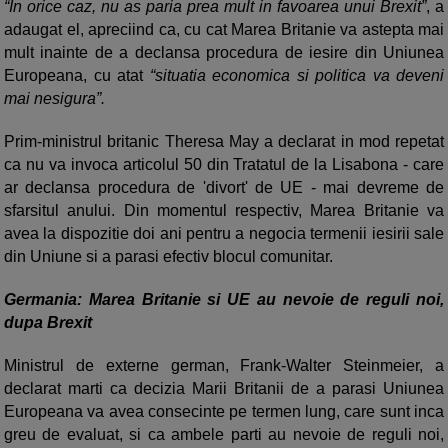
“In orice caz, nu as paria prea mult in favoarea unui Brexit”
, a
adaugat el, apreciind ca, cu cat Marea Britanie va astepta mai
mult inainte de a declansa procedura de iesire din Uniunea
Europeana, cu atat
“situatia economica si politica va deveni
mai nesigura”.
Prim-ministrul britanic Theresa May a declarat in mod repetat
ca nu va invoca articolul 50 din Tratatul de la Lisabona - care
ar declansa procedura de 'divort' de UE - mai devreme de
sfarsitul anului. Din momentul respectiv, Marea Britanie va
avea la dispozitie doi ani pentru a negocia termenii iesirii sale
din Uniune si a parasi efectiv blocul comunitar.
Germania: Marea Britanie si UE au nevoie de reguli noi,
dupa Brexit
Ministrul de externe german, Frank-Walter Steinmeier, a
declarat marti ca decizia Marii Britanii de a parasi Uniunea
Europeana va avea consecinte pe termen lung, care sunt inca
greu de evaluat, si ca ambele parti au nevoie de reguli noi,