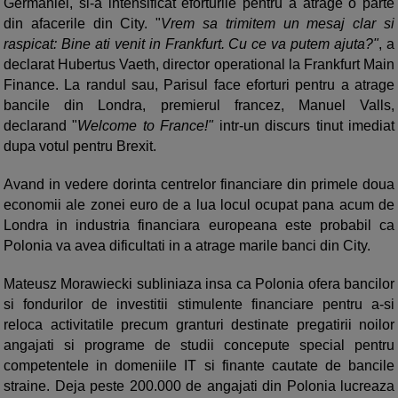
Germaniei, si-a intensificat eforturile pentru a atrage o parte
din afacerile din City. "
Vrem sa trimitem un mesaj clar si
raspicat: Bine ati venit in Frankfurt. Cu ce va putem ajuta?"
, a
declarat Hubertus Vaeth, director operational la Frankfurt Main
Finance. La randul sau, Parisul face eforturi pentru a atrage
bancile din Londra, premierul francez, Manuel Valls,
declarand "
Welcome to France!"
intr-un discurs tinut imediat
dupa votul pentru Brexit.
Avand in vedere dorinta centrelor financiare din primele doua
economii ale zonei euro de a lua locul ocupat pana acum de
Londra in industria financiara europeana este probabil ca
Polonia va avea dificultati in a atrage marile banci din City.
Mateusz Morawiecki subliniaza insa ca Polonia ofera bancilor
si fondurilor de investitii stimulente financiare pentru a-si
reloca activitatile precum granturi destinate pregatirii noilor
angajati si programe de studii concepute special pentru
competentele in domeniile IT si finante cautate de bancile
straine. Deja peste 200.000 de angajati din Polonia lucreaza