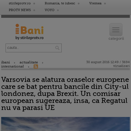
stirileprotv.ro
Romania, te iubesc
Vremea
PROTV NEWS
VOYO
ibani
actualitate
30 august 2016 12:49 / 3694
vizualizari
international
Varsovia se alatura oraselor europene
care se bat pentru bancile din City-ul
londonez, dupa Brexit. Un comisar
european sugereaza, insa, ca Regatul
nu va parasi UE