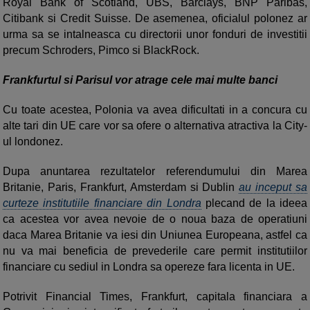
Royal Bank of Scotland, UBS, Barclays, BNP Paribas,
Citibank si Credit Suisse. De asemenea, oficialul polonez ar
urma sa se intalneasca cu directorii unor fonduri de investitii
precum Schroders, Pimco si BlackRock.
Frankfurtul si Parisul vor atrage cele mai multe banci
Cu toate acestea, Polonia va avea dificultati in a concura cu
alte tari din UE care vor sa ofere o alternativa atractiva la City-
ul londonez.
Dupa anuntarea rezultatelor referendumului din Marea
Britanie, Paris, Frankfurt, Amsterdam si Dublin
au inceput sa
curteze institutiile financiare din Londra
plecand de la ideea
ca acestea vor avea nevoie de o noua baza de operatiuni
daca Marea Britanie va iesi din Uniunea Europeana, astfel ca
nu va mai beneficia de prevederile care permit institutiilor
financiare cu sediul in Londra sa opereze fara licenta in UE.
Potrivit Financial Times, Frankfurt, capitala financiara a