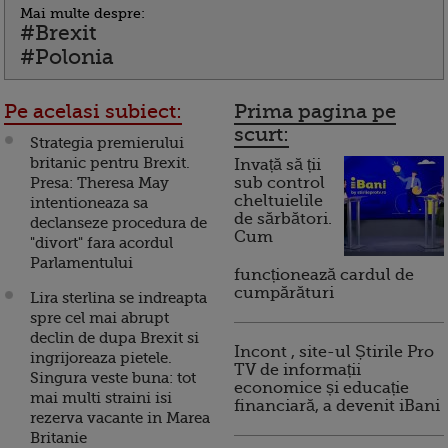
Mai multe despre:
#Brexit
#Polonia
Pe acelasi subiect:
Prima pagina pe
scurt:
Strategia premierului
britanic pentru Brexit.
Invață să ții
Presa: Theresa May
sub control
cheltuielile
intentioneaza sa
de sărbători.
declanseze procedura de
Cum
"divort" fara acordul
Parlamentului
funcționează cardul de
cumpărături
Lira sterlina se indreapta
spre cel mai abrupt
declin de dupa Brexit si
Incont , site-ul Știrile Pro
ingrijoreaza pietele.
TV de informații
Singura veste buna: tot
economice și educație
mai multi straini isi
financiară, a devenit iBani
rezerva vacante in Marea
Britanie