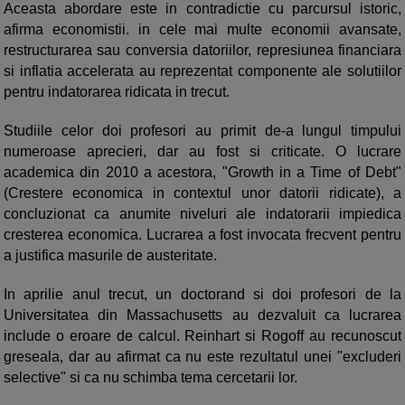
Aceasta abordare este in contradictie cu parcursul istoric,
afirma economistii. in cele mai multe economii avansate,
restructurarea sau conversia datoriilor, represiunea financiara
si inflatia accelerata au reprezentat componente ale solutiilor
pentru indatorarea ridicata in trecut.
Studiile celor doi profesori au primit de-a lungul timpului
numeroase aprecieri, dar au fost si criticate. O lucrare
academica din 2010 a acestora, "Growth in a Time of Debt"
(Crestere economica in contextul unor datorii ridicate), a
concluzionat ca anumite niveluri ale indatorarii impiedica
cresterea economica. Lucrarea a fost invocata frecvent pentru
a justifica masurile de austeritate.
In aprilie anul trecut, un doctorand si doi profesori de la
Universitatea din Massachusetts au dezvaluit ca lucrarea
include o eroare de calcul. Reinhart si Rogoff au recunoscut
greseala, dar au afirmat ca nu este rezultatul unei "excluderi
selective" si ca nu schimba tema cercetarii lor.