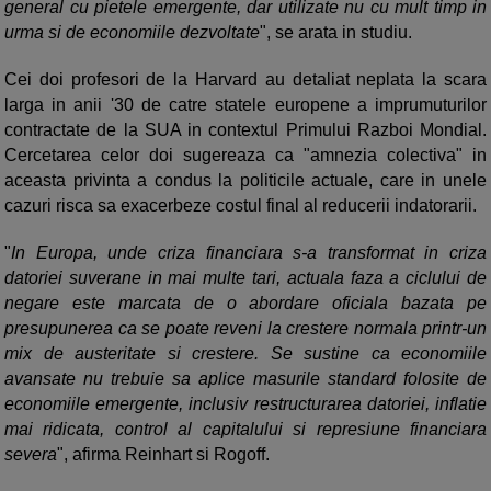
general cu pietele emergente, dar utilizate nu cu mult timp in
urma si de economiile dezvoltate
", se arata in studiu.
Cei doi profesori de la Harvard au detaliat neplata la scara
larga in anii '30 de catre statele europene a imprumuturilor
contractate de la SUA in contextul Primului Razboi Mondial.
Cercetarea celor doi sugereaza ca "amnezia colectiva" in
aceasta privinta a condus la politicile actuale, care in unele
cazuri risca sa exacerbeze costul final al reducerii indatorarii.
"
In Europa, unde criza financiara s-a transformat in criza
datoriei suverane in mai multe tari, actuala faza a ciclului de
negare este marcata de o abordare oficiala bazata pe
presupunerea ca se poate reveni la crestere normala printr-un
mix de austeritate si crestere. Se sustine ca economiile
avansate nu trebuie sa aplice masurile standard folosite de
economiile emergente, inclusiv restructurarea datoriei, inflatie
mai ridicata, control al capitalului si represiune financiara
severa
", afirma Reinhart si Rogoff.