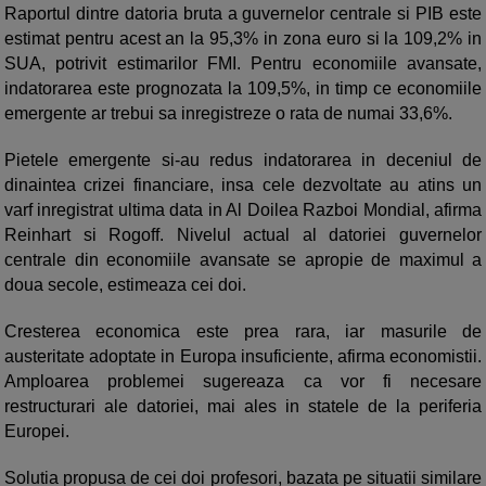
Raportul dintre datoria bruta a guvernelor centrale si PIB este
estimat pentru acest an la 95,3% in zona euro si la 109,2% in
SUA, potrivit estimarilor FMI. Pentru economiile avansate,
indatorarea este prognozata la 109,5%, in timp ce economiile
emergente ar trebui sa inregistreze o rata de numai 33,6%.
Pietele emergente si-au redus indatorarea in deceniul de
dinaintea crizei financiare, insa cele dezvoltate au atins un
varf inregistrat ultima data in Al Doilea Razboi Mondial, afirma
Reinhart si Rogoff. Nivelul actual al datoriei guvernelor
centrale din economiile avansate se apropie de maximul a
doua secole, estimeaza cei doi.
Cresterea economica este prea rara, iar masurile de
austeritate adoptate in Europa insuficiente, afirma economistii.
Amploarea problemei sugereaza ca vor fi necesare
restructurari ale datoriei, mai ales in statele de la periferia
Europei.
Solutia propusa de cei doi profesori, bazata pe situatii similare