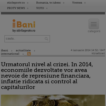
stirileprotv.ro
Romania, te iubesc
Vremea
PROTV NEWS
VOYO
ibani
actualitate
4 ianuarie 2014 14:32 / 847
vizualizari
international
Urmatorul nivel al crizei. In 2014,
economiile dezvoltate vor avea
nevoie de represiune financiara,
inflatie ridicata si control al
capitalurilor