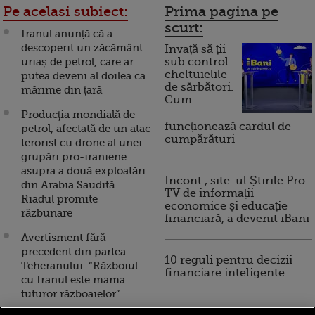
Pe acelasi subiect:
Prima pagina pe
scurt:
Iranul anunță că a
descoperit un zăcământ
Invață să ții
uriaș de petrol, care ar
sub control
cheltuielile
putea deveni al doilea ca
de sărbători.
mărime din țară
Cum
Producţia mondială de
funcționează cardul de
petrol, afectată de un atac
cumpărături
terorist cu drone al unei
grupări pro-iraniene
asupra a două exploatări
Incont , site-ul Știrile Pro
din Arabia Saudită.
TV de informații
Riadul promite
economice și educație
răzbunare
financiară, a devenit iBani
Avertisment fără
precedent din partea
10 reguli pentru decizii
Teheranului: “Războiul
financiare inteligente
cu Iranul este mama
tuturor războaielor”