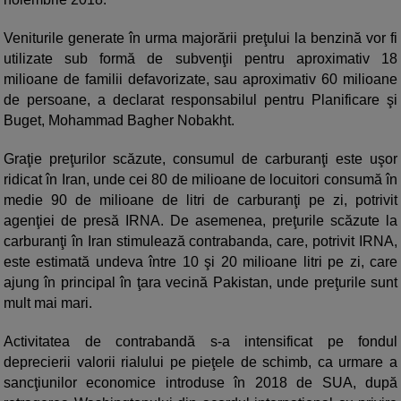
Veniturile generate în urma majorării preţului la benzină vor fi
utilizate sub formă de subvenţii pentru aproximativ 18
milioane de familii defavorizate, sau aproximativ 60 milioane
de persoane, a declarat responsabilul pentru Planificare şi
Buget, Mohammad Bagher Nobakht.
Graţie preţurilor scăzute, consumul de carburanţi este uşor
ridicat în Iran, unde cei 80 de milioane de locuitori consumă în
medie 90 de milioane de litri de carburanţi pe zi, potrivit
agenţiei de presă IRNA. De asemenea, preţurile scăzute la
carburanţi în Iran stimulează contrabanda, care, potrivit IRNA,
este estimată undeva între 10 şi 20 milioane litri pe zi, care
ajung în principal în ţara vecină Pakistan, unde preţurile sunt
mult mai mari.
Activitatea de contrabandă s-a intensificat pe fondul
deprecierii valorii rialului pe pieţele de schimb, ca urmare a
sancţiunilor economice introduse în 2018 de SUA, după