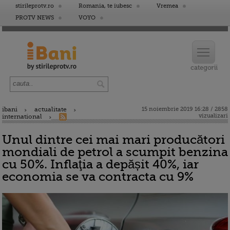
stirileprotv.ro
Romania, te iubesc
Vremea
PROTV NEWS
VOYO
ibani
actualitate
15 noiembrie 2019 16:28 / 2858
vizualizari
international
Unul dintre cei mai mari producători
mondiali de petrol a scumpit benzina
cu 50%. Inflaţia a depășit 40%, iar
economia se va contracta cu 9%