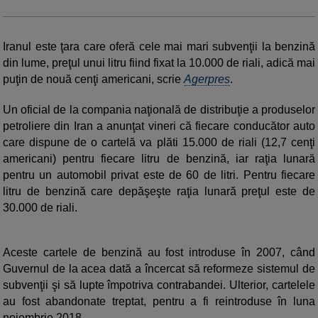
Iranul este ţara care oferă cele mai mari subvenţii la benzină
din lume, preţul unui litru fiind fixat la 10.000 de riali, adică mai
puţin de nouă cenţi americani, scrie
Agerpres
.
Un oficial de la compania naţională de distribuţie a produselor
petroliere din Iran a anunţat vineri că fiecare conducător auto
care dispune de o cartelă va plăti 15.000 de riali (12,7 cenţi
americani) pentru fiecare litru de benzină, iar raţia lunară
pentru un automobil privat este de 60 de litri. Pentru fiecare
litru de benzină care depăşeşte raţia lunară preţul este de
30.000 de riali.
Aceste cartele de benzină au fost introduse în 2007, când
Guvernul de la acea dată a încercat să reformeze sistemul de
subvenţii şi să lupte împotriva contrabandei. Ulterior, cartelele
au fost abandonate treptat, pentru a fi reintroduse în luna
noiembrie 2018.