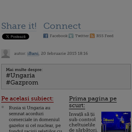
Share it!
Connect
Facebook
Twitter
RSS Feed
autor:
iBani
, 20 februarie 2015 18:16
Mai multe despre:
#Ungaria
#Gazprom
Pe acelasi subiect:
Prima pagina pe
scurt:
Rusia si Ungaria au
semnat acorduri
Invață să ții
comerciale in domeniul
sub control
cheltuielile
gazelor si cel nuclear, pe
de sărbători.
fondul racirii relatiilor cu