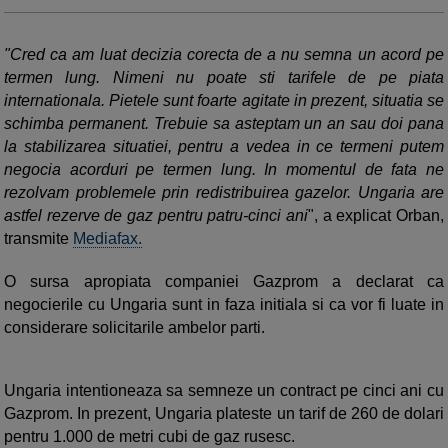
"Cred ca am luat decizia corecta de a nu semna un acord pe
termen lung. Nimeni nu poate sti tarifele de pe piata
internationala. Pietele sunt foarte agitate in prezent, situatia se
schimba permanent. Trebuie sa asteptam un an sau doi pana
la stabilizarea situatiei, pentru a vedea in ce termeni putem
negocia acorduri pe termen lung. In momentul de fata ne
rezolvam problemele prin redistribuirea gazelor. Ungaria are
astfel rezerve de gaz pentru patru-cinci ani
", a explicat Orban,
transmite
Mediafax.
O sursa apropiata companiei Gazprom a declarat ca
negocierile cu Ungaria sunt in faza initiala si ca vor fi luate in
considerare solicitarile ambelor parti.
Ungaria intentioneaza sa semneze un contract pe cinci ani cu
Gazprom. In prezent, Ungaria plateste un tarif de 260 de dolari
pentru 1.000 de metri cubi de gaz rusesc.