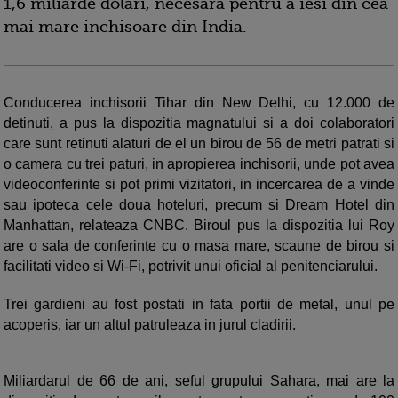
1,6 miliarde dolari, necesara pentru a iesi din cea
mai mare inchisoare din India.
Conducerea inchisorii Tihar din New Delhi, cu 12.000 de
detinuti, a pus la dispozitia magnatului si a doi colaboratori
care sunt retinuti alaturi de el un birou de 56 de metri patrati si
o camera cu trei paturi, in apropierea inchisorii, unde pot avea
videoconferinte si pot primi vizitatori, in incercarea de a vinde
sau ipoteca cele doua hoteluri, precum si Dream Hotel din
Manhattan, relateaza CNBC. Biroul pus la dispozitia lui Roy
are o sala de conferinte cu o masa mare, scaune de birou si
facilitati video si Wi-Fi, potrivit unui oficial al penitenciarului.
Trei gardieni au fost postati in fata portii de metal, unul pe
acoperis, iar un altul patruleaza in jurul cladirii.
Miliardarul de 66 de ani, seful grupului Sahara, mai are la