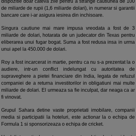
dispozitie doar cateva zile pentru a strange cautiunea de 100
de miliarde de rupii (1,6 miliarde dolari), in numerar si garantii
bancare care i-ar asigura iesirea din inchisoare.
Singura cautiune mai mare impusa vreodata a fost de 3
miliarde de dolari, hotarata de un judecator din Texas pentru
eliberarea unui fugar bogat. Suma a fost redusa insa in urma
unui apel la 450.000 de dolari.
Roy a fost incarcerat in martie, pentru ca nu s-a prezentat la o
audiere, intr-un conflict indelungat cu autoritatea de
supraveghere a pietei financiare din India, legata de refuzul
companiei de a returna investitorilor in obligatiuni mai multe
miliarde de dolari. El urmeaza sa fie inculpat, dar neaga ca ar
fi vinovat.
Grupul Sahara detine vaste proprietati imobilare, companii
media si participatii la hoteluri, este actionar la o echipa de
Formula 1 si sponsorizeaza o echipa de cricket.