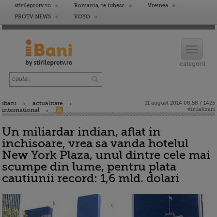
stirileprotv.ro
Romania, te iubesc
Vremea
PROTV NEWS
VOYO
ibani
actualitate
11 august 2014 08:58 / 1425
vizualizari
international
Un miliardar indian, aflat in
inchisoare, vrea sa vanda hotelul
New York Plaza, unul dintre cele mai
scumpe din lume, pentru plata
cautiunii record: 1,6 mld. dolari