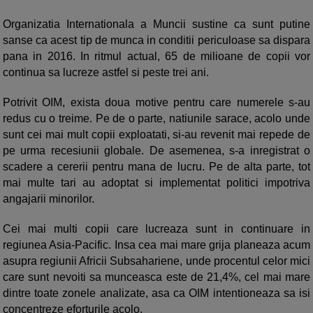
Organizatia Internationala a Muncii sustine ca sunt putine
sanse ca acest tip de munca in conditii periculoase sa dispara
pana in 2016. In ritmul actual, 65 de milioane de copii vor
continua sa lucreze astfel si peste trei ani.
Potrivit OIM, exista doua motive pentru care numerele s-au
redus cu o treime. Pe de o parte, natiunile sarace, acolo unde
sunt cei mai mult copii exploatati, si-au revenit mai repede de
pe urma recesiunii globale. De asemenea, s-a inregistrat o
scadere a cererii pentru mana de lucru. Pe de alta parte, tot
mai multe tari au adoptat si implementat politici impotriva
angajarii minorilor.
Cei mai multi copii care lucreaza sunt in continuare in
regiunea Asia-Pacific. Insa cea mai mare grija planeaza acum
asupra regiunii Africii Subsahariene, unde procentul celor mici
care sunt nevoiti sa munceasca este de 21,4%, cel mai mare
dintre toate zonele analizate, asa ca OIM intentioneaza sa isi
concentreze eforturile acolo.