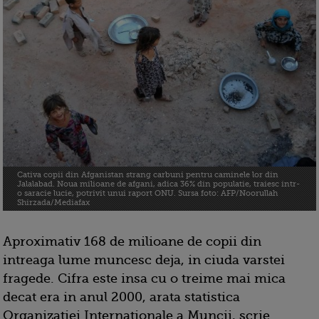
Cativa copii din Afganistan strang carbuni pentru caminele lor din
Jalalabad. Noua milioane de afgani, adica 36% din populatie, traiesc intr-
o saracie lucie, potrivit unui raport ONU. Sursa foto: AFP/Noorullah
Shirzada/Mediafax
Aproximativ 168 de milioane de copii din
intreaga lume muncesc deja, in ciuda varstei
fragede. Cifra este insa cu o treime mai mica
decat era in anul 2000, arata statistica
Organizatiei Internationale a Muncii, scrie