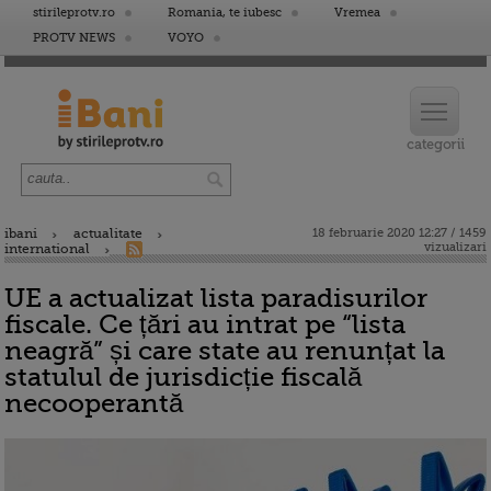
stirileprotv.ro
Romania, te iubesc
Vremea
PROTV NEWS
VOYO
ibani
actualitate
18 februarie 2020 12:27 / 1459
vizualizari
international
UE a actualizat lista paradisurilor
fiscale. Ce țări au intrat pe “lista
neagră” și care state au renunțat la
statulul de jurisdicție fiscală
necooperantă