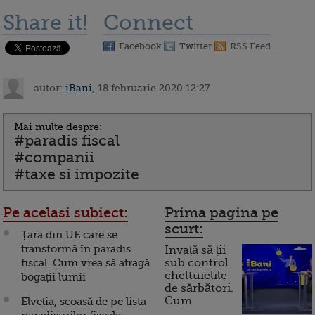
Share it!
Connect
Facebook
Twitter
RSS Feed
autor:
iBani
, 18 februarie 2020 12:27
Mai multe despre:
#paradis fiscal
#companii
#taxe si impozite
Pe acelasi subiect:
Prima pagina pe
scurt:
Țara din UE care se
transformă în paradis
Invață să ții
fiscal. Cum vrea să atragă
sub control
cheltuielile
bogații lumii
de sărbători.
Cum
Elveția, scoasă de pe lista