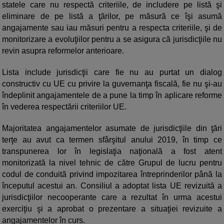
statele care nu respectă criteriile, de includere pe listă şi
eliminare de pe listă a ţărilor, pe măsură ce îşi asumă
angajamente sau iau măsuri pentru a respecta criteriile, şi de
monitorizare a evoluţiilor pentru a se asigura că jurisdicţiile nu
revin asupra reformelor anterioare.
Lista include jurisdicţii care fie nu au purtat un dialog
constructiv cu UE cu privire la guvernanţa fiscală, fie nu şi-au
îndeplinit angajamentele de a pune la timp în aplicare reforme
în vederea respectării criteriilor UE.
Majoritatea angajamentelor asumate de jurisdicţiile din ţări
terţe au avut ca termen sfârşitul anului 2019, în timp ce
transpunerea lor în legislaţia naţională a fost atent
monitorizată la nivel tehnic de către Grupul de lucru pentru
codul de conduită privind impozitarea întreprinderilor până la
începutul acestui an. Consiliul a adoptat lista UE revizuită a
jurisdicţiilor necooperante care a rezultat în urma acestui
exerciţiu şi a aprobat o prezentare a situaţiei revizuite a
angajamentelor în curs.