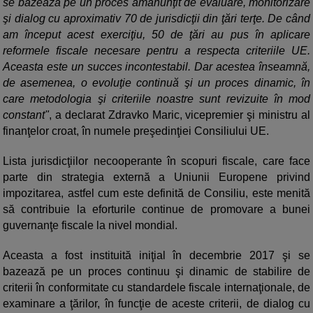
se bazează pe un proces amănunţit de evaluare, monitorizare
şi dialog cu aproximativ 70 de jurisdicţii din ţări terţe. De când
am început acest exerciţiu, 50 de ţări au pus în aplicare
reformele fiscale necesare pentru a respecta criteriile UE.
Aceasta este un succes incontestabil. Dar acestea înseamnă,
de asemenea, o evoluţie continuă şi un proces dinamic, în
care metodologia şi criteriile noastre sunt revizuite în mod
constant"
, a declarat Zdravko Maric, vicepremier şi ministru al
finanţelor croat, în numele preşedinţiei Consiliului UE.
Lista jurisdicţiilor necooperante în scopuri fiscale, care face
parte din strategia externă a Uniunii Europene privind
impozitarea, astfel cum este definită de Consiliu, este menită
să contribuie la eforturile continue de promovare a bunei
guvernanţe fiscale la nivel mondial.
Aceasta a fost instituită iniţial în decembrie 2017 şi se
bazează pe un proces continuu şi dinamic de stabilire de
criterii în conformitate cu standardele fiscale internaţionale, de
examinare a ţărilor, în funcţie de aceste criterii, de dialog cu