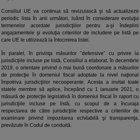
Consiliul UE va continua să revizuiască şi să actualizeze
periodic lista în anii următori, luând în considerare evoluţia
termenelor acordate jurisdicţiilor pentru a-şi îndeplini
angajamentele şi evoluţia criteriilor de includere pe listă pe
care UE le utilizează la întocmirea listei.
În paralel, în privinţa măsurilor "defensive" cu privire la
jurisdicţiile incluse pe listă, Consiliul a elaborat, în decembrie
2019, o orientare privind o mai bună coordonare a măsurilor
de protecţie în domeniul fiscal adoptate la nivel naţional
împotriva jurisdicţiilor necooperante. Acesta a invitat toate
statele membre să aplice, începând cu 1 ianuarie 2021, o
măsură de protecţie legislativă în domeniul fiscal în raport cu
jurisdicţiile incluse pe listă, cu scopul de a încuraja
respectarea de către jurisdicţiile respective a criteriilor de
examinare privind impozitarea echitabilă şi transparenţa,
prevăzute în Codul de conduită.