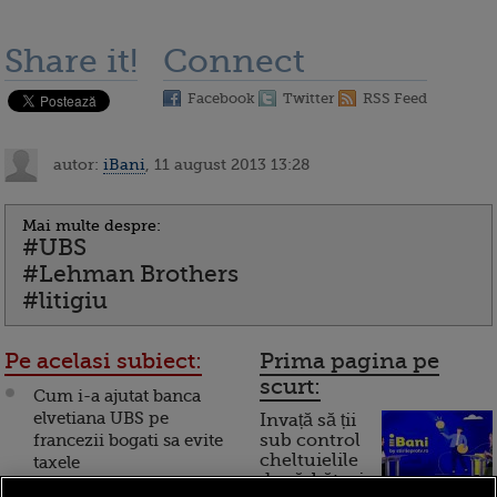
Share it!
Connect
Facebook
Twitter
RSS Feed
autor:
iBani
, 11 august 2013 13:28
Mai multe despre:
#UBS
#Lehman Brothers
#litigiu
Pe acelasi subiect:
Prima pagina pe
scurt:
Cum i-a ajutat banca
elvetiana UBS pe
Invață să ții
francezii bogati sa evite
sub control
cheltuielile
taxele
de sărbători.