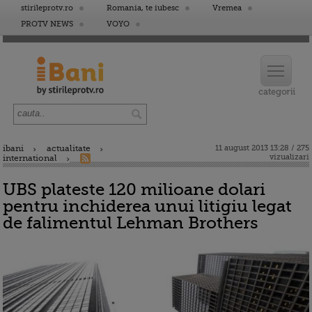
stirileprotv.ro
Romania, te iubesc
Vremea
PROTV NEWS
VOYO
ibani
actualitate
11 august 2013 13:28 / 275
vizualizari
international
UBS plateste 120 milioane dolari
pentru inchiderea unui litigiu legat
de falimentul Lehman Brothers