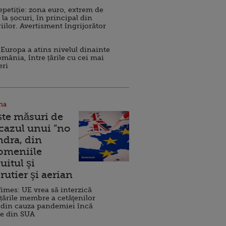
repetiție: zona euro, extrem de
 la șocuri, în principal din
iilor. Avertisment îngrijorător
Europa a atins nivelul dinainte
omânia, între țările cu cei mai
eri
na
ște măsuri de
 cazul unui ”no
ndra, din
Domeniile
uitul şi
rutier şi aerian
imes: UE vrea să interzică
 țările membre a cetăţenilor
 din cauza pandemiei încă
ve din SUA