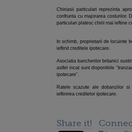
Chiriasii particulari reprezinta apr
confrunta cu majorarea costurilor. 
particulari platesc chirii mai ieftine
In schimb, proprietarii de locuinte 
ieftinit creditele ipotecare.
Asociatia bancherilor britanici susti
astfel incat sunt disponibile "tranza
ipotecare".
Ratele scazute ale dobanzilor si l
ieftinirea creditelor ipotecare.
Share it!
Connec