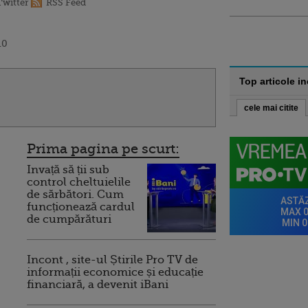
Twitter
RSS Feed
10
Top articole i
cele mai citite
Prima pagina pe scurt:
Invață să ții sub
control cheltuielile
de sărbători. Cum
funcționează cardul
de cumpărături
Incont , site-ul Știrile Pro TV de
informații economice și educație
financiară, a devenit iBani