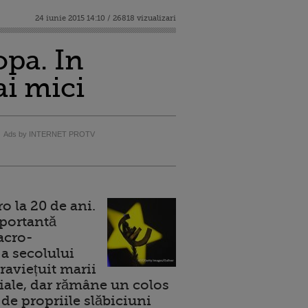
24 iunie 2015 14:10 / 26818 vizualizari
opa. In
i mici
Ads by INTERNET PROTV
 la 20 de ani.
portantă
acro-
a secolului
raviețuit marii
ale, dar rămâne un colos
de propriile slăbiciuni