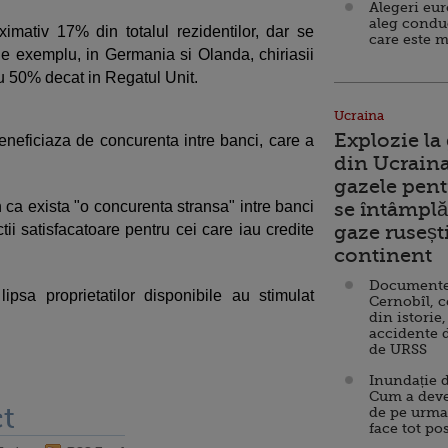
Alegeri eu
aleg condu
oximativ 17% din totalul rezidentilor, dar se
care este m
De exemplu, in Germania si Olanda, chiriasii
 cu 50% decat in Regatul Unit.
Ucraina
Explozie la
beneficiaza de concurenta intre banci, care a
din Ucraina
gazele pent
n ca exista "o concurenta stransa" intre banci
se întâmplă 
ctii satisfacatoare pentru cei care iau credite
gaze ruseșt
continent
Documente d
ipsa proprietatilor disponibile au stimulat
Cernobîl, c
din istorie,
accidente 
de URSS
Inundație d
Cum a deve
t
de pe urma
face tot po