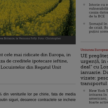
Istorie cu 
vulnerabilă
cauza dator
de la BCE
Șomajul în 
de criză. R
puțini șom
ea Britanie, la Vernons Folly. Foto: Christopher
Uniunea Europea
nt cele mai ridicate din Europa, in
UE pregăte
za de creditele ipotecare ieftine,
urgență, în
deal” cu Lo
 Locuintelor din Regatul Unit
ianuarie. 
vizate: pesc
transportul 
New York T
% din veniturile lor pe chirie, fata de media
intrarea în
americani,
tin siguri, deoarece contractele se incheie
foarte acti