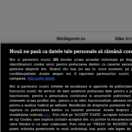
Stirileprotv.ro
ilike-it.
Nouă ne pasă ca datele tale personale să rămână con
Noi și partenerii noștri
201
stocăm și/sau accesăm informații pe disp
identificatorii cookie unici pentru prelucrarea datelor cu caracter person
gestiona alegerile dvs. făcând clic mai jos sau în orice moment, pe 
confidențialitate. Aceste alegeri vor fi raportate partenerilor noștr
navigarea.
Mai multe detalii
Noi si partenerii nostri (retelele de socializare si agentiile de publicita
Care este mâncarea
furnizorii nostri de servicii de date analitice) prelucram date pentru a p
preferată a lui Florin
functioneze, pentru a personaliza continutul si anunturile publicitare
Dumitrescu. Juratul
interesele si/sau profilul dvs., pentru a va oferi functionalitati aferente ret
MastrerChef a vorbit despre
pentru a analiza traficul pe website. Beneficiati de drepturile prevazute de
începuturile în bucătărie
legatura cu prelucrarea datelor cu caracter personal. Aceste drepturi 
Horoscop 9 august 2026, cu
aici
modalitatea indicata
. Prin click pe “ACCEPT TOATE”, acceptati folosire
Neti Sandu. Încep să vină
de tip Cookie, care implica inclusiv acceptul dvs. cu privire la stocarea/acc
bani în cont
catre Vendor-ii cu care colaboram. Prin click pe “VREAU SA MODIFIC 
puteti schimba preferintele in mod individual, mai putin cele legate de 
Elon Musk a refuzat accesul