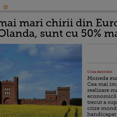
mai mari chirii din Eur
Olanda, sunt cu 50% ma
Criza datoriilor
Moneda euro
Cea mai im
realizare m
economică 
trecut a sup
crize mondi
handicapat 