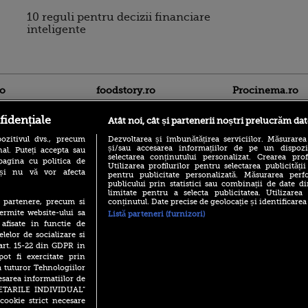
10 reguli pentru decizii financiare
inteligente
ro
foodstory.ro
Procinema.ro
fidențiale
Atât noi, cât și partenerii noștri prelucrăm dat
ozitivul dvs., precum
Dezvoltarea și îmbunătățirea serviciilor. Măsurarea
și/sau accesarea informațiilor de pe un dispoziti
al. Puteți accepta sau
selectarea conținutului personalizat. Crearea prof
pagina cu politica de
Utilizarea profilurilor pentru selectarea publicității
i și nu vă vor afecta
pentru publicitate personalizată. Măsurarea perfo
publicului prin statistici sau combinații de date di
(P) Descoperă Lumea
limitate pentru a selecta publicitatea. Utilizarea
Banditul zburător,
Evenimentelor din România
conținutul. Date precise de geolocație și identificarea
te partenere, precum si
prolific spărgător
cu Transilvania Events!
ermite website-ului sa
din Canada
Listă parteneri (furnizori)
 afisate in functie de
(P) Raku, gaming intens și o
Nikolaj Coster-Wa
elelor de socializare si
pauză binemeritată cu...
Urzeala Tronurilor
pizza Guseppe
 art. 15-22 din GDPR in
Annabelle Wallis,
pot fi exercitate prin
lui Sebastian Stan,
(P) Poți folosi bonurile de
a tuturor Tehnologiilor
prinși într-o curs
masă pentru a comanda
esarea informatiilor de
mâncare acasă? Lista
Emoții intense pe
SETARILE INDIVIDUAL”
aplicațiilor care le acceptă
Sebastian Stan! Iub
cookie strict necesare
Annabelle, l-a făcu