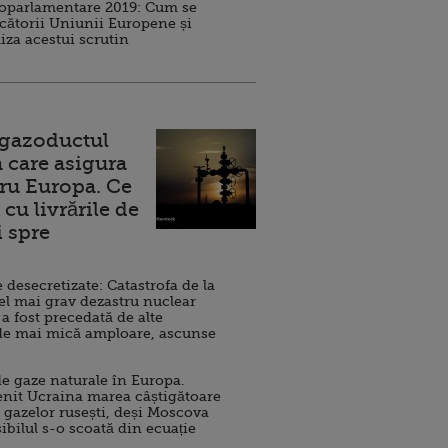
roparlamentare 2019: Cum se
cătorii Uniunii Europene și
iza acestui scrutin
 gazoductul
 care asigura
ru Europa. Ce
cu livrările de
i spre
esecretizate: Catastrofa de la
el mai grav dezastru nuclear
 a fost precedată de alte
de mai mică amploare, ascunse
e gaze naturale în Europa.
nit Ucraina marea câștigătoare
 gazelor rusești, deși Moscova
sibilul s-o scoată din ecuație