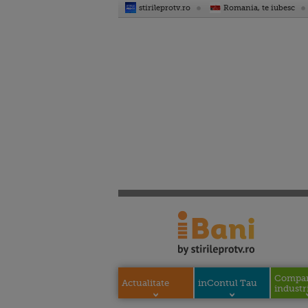
stirileprotv.ro
Romania, te iubesc
Compani
Actualitate
inContul Tau
industri