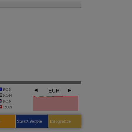
EUR
RON
RON
RON
RON
e
Smart People
Infografice