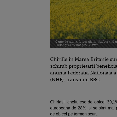
Camp de rapita, fotografiat in Sudbury, Mar
Furlong/Getty Images/Guliver
Chiriile in Marea Britanie su
schimb proprietarii beneficia
anunta Federatia Nationala a
(NHF), transmite BBC.
Chiriasii cheltuiesc de obicei 39,1
europeana de 28%, si se simt mai pu
de obicei pe termen scurt.