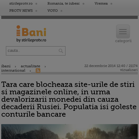
stirileprotv.ro
Romania, te iubesc
Vremea
PROTV NEWS
VOYO
ibani
actualitate
22 decembrie 2014 12:40 / 21174
vizualizari
international
Tara care blocheaza site-urile de stiri
si magazinele online, in urma
devalorizarii monedei din cauza
decaderii Rusiei. Populatia isi goleste
conturile bancare