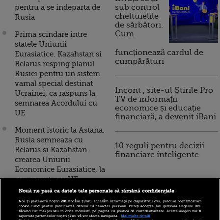
pentru a se indeparta de
sub control
cheltuielile
Rusia
de sărbători.
Cum
Prima scindare intre
statele Uniunii
funcționează cardul de
Eurasiatice. Kazahstan si
cumpărături
Belarus resping planul
Rusiei pentru un sistem
vamal special destinat
Incont , site-ul Știrile Pro
Ucrainei, ca raspuns la
TV de informații
semnarea Acordului cu
economice și educație
UE
financiară, a devenit iBani
Moment istoric la Astana.
Rusia semneaza cu
10 reguli pentru decizii
Belarus si Kazahstan
financiare inteligente
crearea Uniunii
Economice Eurasiatice, la
concurenta cu UE
Nouă ne pasă ca datele tale personale să rămână confidențiale
Vladimir Putin vrea sa
Noi și partenerii noștri
201
stocăm și/sau accesăm informații pe dispozitivul dvs., precum identificatorii
ocupe Finlanda, tarile
cookie unici pentru prelucrarea datelor cu caracter personal. Puteți accepta sau gestiona alegerile dvs.
făcând clic mai jos sau în orice moment, pe pagina cu politica de confidențialitate. Aceste alegeri vor fi
baltice si Belarusul,
raportate partenerilor noștri și nu vă vor afecta navigarea.
Mai multe detalii