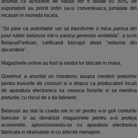
anuntat ca achizitiile de valuta vor fi taxate cu 30%, iar
exportatorii au primit ordin sa-si converteasca jumatate din
incasari in moneda locala.
"
Se pare ca autoritatile vor sa transforme o mica panica din
jurul rublei belaruse intr-o panica generala veritabila
", a scris
BelarusPartisan, calificand blocajul drept "nebunia din
decembrie".
Magazinele online au fost la randul lor blocate in masa.
Guvernul a anuntat un moratoriu asupra cresterii preturilor
pentru bunurile de consum si a dispus ca producatorii locali
de aparatura electronica sa creasca livrarile si sa mentina
preturile, cu riscul de a da faliment.
Belarusii au stat la coada ore in sir pentru a-si goli conturile
bancare si au devalizat magazinele pentru a-si proteja
economiile, aprovizionandu-se cu aparatura electronica
fabricata in strainatate si cu articole menajere.