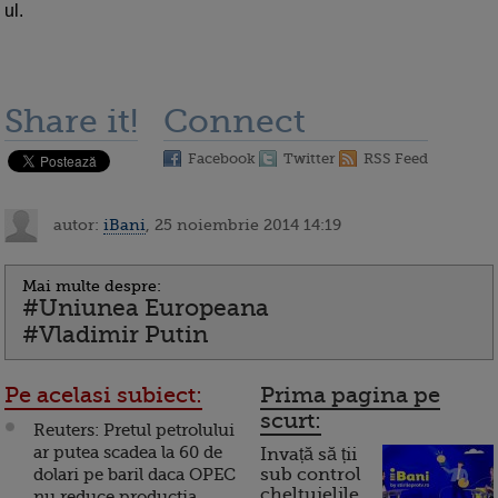
ul.
Share it!
Connect
Facebook
Twitter
RSS Feed
autor:
iBani
, 25 noiembrie 2014 14:19
Mai multe despre:
#Uniunea Europeana
#Vladimir Putin
Pe acelasi subiect:
Prima pagina pe
scurt:
Reuters: Pretul petrolului
ar putea scadea la 60 de
Invață să ții
dolari pe baril daca OPEC
sub control
cheltuielile
nu reduce productia.