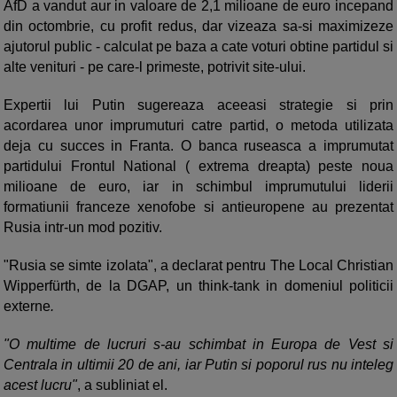
AfD a vandut aur in valoare de 2,1 milioane de euro incepand
din octombrie, cu profit redus, dar vizeaza sa-si maximizeze
ajutorul public - calculat pe baza a cate voturi obtine partidul si
alte venituri - pe care-l primeste, potrivit site-ului.
Expertii lui Putin sugereaza aceeasi strategie si prin
acordarea unor imprumuturi catre partid, o metoda utilizata
deja cu succes in Franta. O banca ruseasca a imprumutat
partidului Frontul National ( extrema dreapta) peste noua
milioane de euro, iar in schimbul imprumutului liderii
formatiunii franceze xenofobe si antieuropene au prezentat
Rusia intr-un mod pozitiv.
"Rusia se simte izolata", a declarat pentru The Local Christian
Wipperfürth, de la DGAP, un think-tank in domeniul politicii
externe
.
"O multime de lucruri s-au schimbat in Europa de Vest si
Centrala in ultimii 20 de ani, iar Putin si poporul rus nu inteleg
acest lucru"
, a subliniat el.