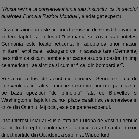
"Rusia revine la conservatorismul sau instinctiv, ca in secolul
dinaintea Primului Razboi Mondial",
a adaugat expertul.
Criza ucraineana este un punct deosebit de sensibil, avand in
vedere faptul ca in trecut "Germania si Rusia s-au inteles.
Germania este foarte reticenta in adoptarea unor masuri
militare", explica el, adaugand ca "in aceasta tara (Germania)
ne simtim ca si cum bombele ar cadea asupra noastra, in timp
ce americanii se simt ca si cum ar fi cei din bombardier".
Rusia nu a fost de acord cu retinerea Germaniei fata de
interventii ca in Irak si Libia pe baza unor principii pacifiste, ci
pe baza opozitiei "de principiu" fata de Bruxelles si
Washington si faptului ca nu-i place ca altii sa se amestece in
crize din Orientul Mijlociu, este de parere expertul.
Insa interesul clar al Rusiei fata de Europa de Vest nu trebuie
sa fie luat drept o confirmare a faptului ca ar finanta in mod
direct partide din Occident, a subliniat Wipperfürth.