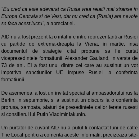
"Eu cred ca este adevarat ca Rusia vrea relatii mai stranse in
Europa Centrala si de Vest, dar nu cred ca (Rusia) are nevoie
sa faca acest lucru"
, a apreciat el.
AfD nu a fost prezent la o intalnire intre reprezentanti ai Rusiei
cu partide de extrema-dreapta la Viena, in martie, insa
documentul de strategie citat propune sa fie curtat
vicepresedintele formatiunii, Alexander Gauland, in varsta de
73 de ani. El a fost unul dintre cei care au sustinut un vot
impotriva sanctiunilor UE impuse Rusiei la conferinta
formatiunii.
De asemenea, a fost un invitat special al ambasadorului rus la
Berlin, in septembrie, si a sustinut un discurs la o conferinta
prorusa, sambata, alaturi de presedintele cailor ferate rusesti
si consilierul lui Putin Vladimir Iakunin.
Un purtator de cuvant AfD nu a putut fi contactat luni de catre
The Local pentru a comenta aceste informatii, precizeaza site-