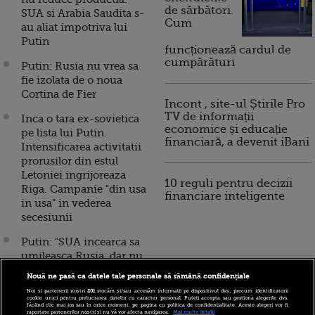
de sărbători.
SUA si Arabia Saudita s-
Cum
au aliat impotriva lui
Putin
funcționează cardul de
cumpărături
Putin: Rusia nu vrea sa
fie izolata de o noua
Cortina de Fier
Incont , site-ul Știrile Pro
TV de informații
Inca o tara ex-sovietica
economice și educație
pe lista lui Putin.
financiară, a devenit iBani
Intensificarea activitatii
prorusilor din estul
Letoniei ingrijoreaza
10 reguli pentru decizii
Riga. Campanie "din usa
financiare inteligente
in usa" in vederea
secesiunii
Putin: "SUA incearca sa
umileasca Rusia, dar nu
vor reusi niciodata". Ce
Nouă ne pasă ca datele tale personale să rămână confidențiale
ordin a dat companiilor
Noi și partenerii noștri
201
stocăm și/sau accesăm informații pe dispozitivul dvs., precum identificatorii
ruse si cu ce substituie
cookie unici pentru prelucrarea datelor cu caracter personal. Puteți accepta sau gestiona alegerile dvs.
făcând clic mai jos sau în orice moment, pe pagina cu politica de confidențialitate. Aceste alegeri vor fi
pierderile din scaderea
raportate partenerilor noștri și nu vă vor afecta navigarea.
Mai multe detalii