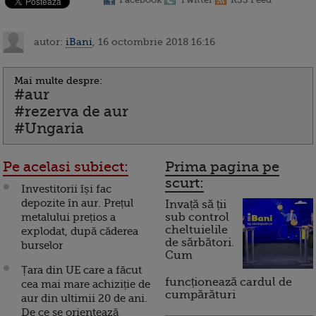
autor:
iBani
, 16 octombrie 2018 16:16
Mai multe despre:
#aur
#rezerva de aur
#Ungaria
Pe acelasi subiect:
Prima pagina pe
scurt:
Investitorii își fac
depozite în aur. Prețul
Invață să ții
metalului prețios a
sub control
cheltuielile
explodat, după căderea
de sărbători.
burselor
Cum
Țara din UE care a făcut
funcționează cardul de
cea mai mare achiziție de
cumpărături
aur din ultimii 20 de ani.
De ce se orientează