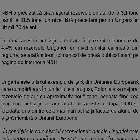
NBH a precizat că şi-a majorat rezervele de aur de la 3,1 tone
până la 31,5 tone, un nivel fără precedent pentru Ungaria în
ultimii 70 de ani.
În urma acestor achiziţii, aurul are în prezent o pondere de
4,4% din rezervele Ungariei, un nivel similar cu media din
regiune, se arată într-un comunicat de presă publicat marţi pe
pagina de Internet a NBH.
Ungaria este ultimul exemplu de ţară din Uniunea Europeană
care cumpără aur. În lunile iulie şi august, Polonia şi-a majorat
rezervele de aur cu aproximativ nouă tone, aceasta fiind cea
mai mare achiziţie de aur făcută de acest stat după 1998 şi,
totodată, una dintre cele mai mari achiziţii făcute de atunci de
o ţară membră a Uniunii Europene.
"În condiţiile în care nivelul rezervelor de aur ale Ungariei este
sub media regională iar alte state din regiune îşi majorează