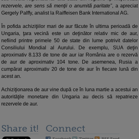
rezervele, are sens să menţii o anumită paritate"
, a apreciat
Gergely Palffy, analist la Raiffeisen Bank International AG.
În pofida achiziţiilor mari de aur făcute în ultima perioadă de
Ungaria, ţara vecină este un deţinător relativ mic de aur,
nefiind printre primele 50 de state din lume potrivit datelor
Consiliului Mondial al Aurului. De exemplu, SUA deţin
aproximativ 8.133 de tone de aur iar România are o rezervă
de aur de aproximativ 104 tone. De asemenea, Rusia a
cumpărat aproximativ 20 de tone de aur în fiecare lună din
acest an.
Achiziţionarea de aur vine după ce în luna martie a acestui an
autorităţile monetare din Ungaria au decis să repatrieze
rezervele de aur.
Share it!
Connect
Facebook
Twitter
RSS Feed