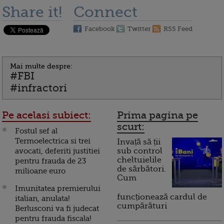
Share it!
Connect
Facebook
Twitter
RSS Feed
Mai multe despre:
#FBI
#infractori
Pe acelasi subiect:
Prima pagina pe
scurt:
Fostul sef al
Termoelectrica si trei
Invață să ții
avocati, deferiti justitiei
sub control
cheltuielile
pentru frauda de 23
de sărbători.
milioane euro
Cum
Imunitatea premierului
funcționează cardul de
italian, anulata!
cumpărături
Berlusconi va fi judecat
pentru frauda fiscala!