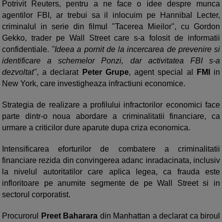
Potrivit Reuters, pentru a ne face o idee despre munca
agentilor FBI, ar trebui sa il inlocuim pe Hannibal Lecter,
criminalul in serie din filmul "Tacerea Mieilor", cu Gordon
Gekko, trader pe Wall Street care s-a folosit de informatii
confidentiale.
"Ideea a pornit de la incercarea de prevenire si
identificare a schemelor Ponzi, dar activitatea FBI s-a
dezvoltat"
, a declarat
Peter Grupe
, agent special al
FMI
in
New York, care investigheaza infractiuni economice.
Strategia de realizare a profilului infractorilor economici face
parte dintr-o noua abordare a criminalitatii financiare, ca
urmare a criticilor dure aparute dupa criza economica.
Intensificarea eforturilor de combatere a criminalitatii
financiare rezida din convingerea adanc inradacinata, inclusiv
la nivelul autoritatilor care aplica legea, ca frauda este
infloritoare pe anumite segmente de pe Wall Street si in
sectorul corporatist.
Procurorul
Preet Baharara
din Manhattan a declarat ca biroul