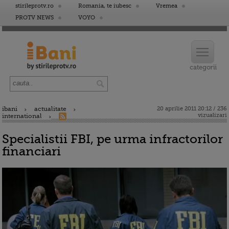
stirileprotv.ro
Romania, te iubesc
Vremea
PROTV NEWS
VOYO
ibani
actualitate
20 aprilie 2011 20:12 / 236
vizualizari
international
Specialistii FBI, pe urma infractorilor
financiari