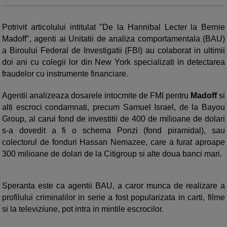
Potrivit articolului intitulat "De la Hannibal Lecter la Bernie
Madoff", agenti ai Unitatii de analiza comportamentala (BAU)
a Biroului Federal de Investigatii (FBI) au colaborat in ultimii
doi ani cu colegii lor din New York specializati in detectarea
fraudelor cu instrumente financiare.
Agentii analizeaza dosarele intocmite de FMI pentru
Madoff
si
alti escroci condamnati, precum Samuel Israel, de la Bayou
Group, al carui fond de investitii de 400 de milioane de dolari
s-a dovedit a fi o schema Ponzi (fond piramidal), sau
colectorul de fonduri Hassan Nemazee, care a furat aproape
300 milioane de dolari de la Citigroup si alte doua banci mari.
Speranta este ca agentii BAU, a caror munca de realizare a
profilului criminalilor in serie a fost popularizata in carti, filme
si la televiziune, pot intra in mintile escrocilor.