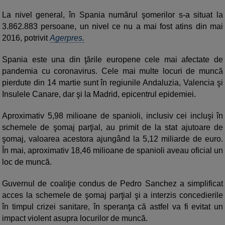
La nivel general, în Spania numărul şomerilor s-a situat la
3.862.883 persoane, un nivel ce nu a mai fost atins din mai
2016, potrivit
Agerpres.
Spania este una din ţările europene cele mai afectate de
pandemia cu coronavirus. Cele mai multe locuri de muncă
pierdute din 14 martie sunt în regiunile Andaluzia, Valencia şi
Insulele Canare, dar şi la Madrid, epicentrul epidemiei.
Aproximativ 5,98 milioane de spanioli, inclusiv cei incluşi în
schemele de şomaj parţial, au primit de la stat ajutoare de
şomaj, valoarea acestora ajungând la 5,12 miliarde de euro.
În mai, aproximativ 18,46 milioane de spanioli aveau oficial un
loc de muncă.
Guvernul de coaliţie condus de Pedro Sanchez a simplificat
acces la schemele de şomaj parţial şi a interzis concedierile
în timpul crizei sanitare, în speranţa că astfel va fi evitat un
impact violent asupra locurilor de muncă.