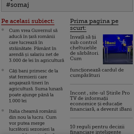
#somaj
Pe acelasi subiect:
Prima pagina pe
scurt:
Cum vrea Guvernul să
aducă în țară românii
Invață să ții
care lucrează în
sub control
cheltuielile
străinătate. Pământ în
de sărbători.
arendă și salariu net de
Cum
3.000 de lei în agricultură
funcționează cardul de
Câți bani primesc de la
cumpărături
stat fermierii care
angajează tineri în
agricultură. Suma lunară
Incont , site-ul Știrile Pro
poate ajunge până la
TV de informații
1.000 lei
economice și educație
financiară, a devenit iBani
Italia cheamă românii
din nou la lucru. Cum
vor putea merge
10 reguli pentru decizii
lucrătorii sezonieri la
financiare inteligente