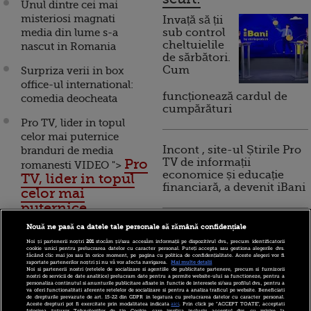
Unul dintre cei mai
misteriosi magnati
Invață să ții
media din lume s-a
sub control
cheltuielile
nascut in Romania
de sărbători.
Cum
Surpriza verii in box
office-ul international:
funcționează cardul de
comedia deocheata
cumpărături
Pro TV, lider in topul
celor mai puternice
Incont , site-ul Știrile Pro
branduri de media
Pro
TV de informații
romanesti VIDEO ">
economice și educație
TV, lider in topul
financiară, a devenit iBani
celor mai
puternice
branduri de media
10 reguli pentru decizii
Nouă ne pasă ca datele tale personale să rămână confidențiale
romanesti VIDEO
financiare inteligente
Noi și partenerii noștri
201
stocăm și/sau accesăm informații pe dispozitivul dvs., precum identificatorii
cookie unici pentru prelucrarea datelor cu caracter personal. Puteți accepta sau gestiona alegerile dvs.
făcând clic mai jos sau în orice moment, pe pagina cu politica de confidențialitate. Aceste alegeri vor fi
Tranzactie pe piata
raportate partenerilor noștri și nu vă vor afecta navigarea.
Mai multe detalii
Noi si partenerii nostri (retelele de socializare si agentiile de publicitate partenere, precum si furnizorii
media: Bloomberg
nostri de servicii de date analitice) prelucram date pentru a permite website-ului sa functioneze, pentru a
personaliza continutul si anunturile publicitare afisate in functie de interesele si/sau profilul dvs., pentru a
cumpara un site de stiri
va oferi functionalitati aferente retelelor de socializare si pentru a analiza traficul pe website. Beneficiati
de drepturile prevazute de art. 15-22 din GDPR in legatura cu prelucrarea datelor cu caracter personal.
pentru 990 de milioane
Aceste drepturi pot fi exercitate prin modalitatea indicata
aici
. Prin click pe “ACCEPT TOATE”, acceptati
folosirea tuturor Tehnologiilor de tip Cookie, care implica inclusiv acceptul dvs. cu privire la