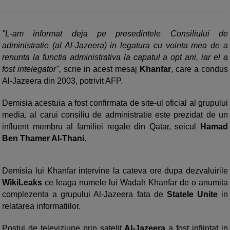
"L-am informat deja pe presedintele Consiliului de
administratie (al Al-Jazeera) in legatura cu vointa mea de a
renunta la functia administrativa la capatul a opt ani, iar el a
fost intelegator",
scrie in acest mesaj
Khanfar
, care a condus
Al-Jazeera din 2003, potrivit AFP.
Demisia acestuia a fost confirmata de site-ul oficial al grupului
media, al carui consiliu de administratie este prezidat de un
influent membru al familiei regale din Qatar, seicul
Hamad
Ben Thamer Al-Thani
.
Demisia lui Khanfar intervine la cateva ore dupa dezvaluirile
WikiLeaks
ce leaga numele lui Wadah Khanfar de o anumita
complezenta a grupului Al-Jazeera fata de
Statele Unite
in
relatarea informatiilor.
Postul de televiziune prin satelit
Al-Jazeera
a fost infiintat in