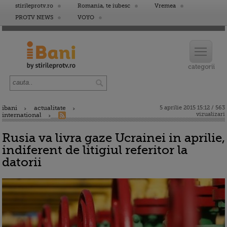
stirileprotv.ro
Romania, te iubesc
Vremea
PROTV NEWS
VOYO
ibani
actualitate
5 aprilie 2015 15:12 / 563
vizualizari
international
Rusia va livra gaze Ucrainei in aprilie,
indiferent de litigiul referitor la
datorii