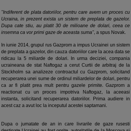
"Indiferent de plata datoriilor, pentru care avem un proces cu
Ucraina, in prezent exista un sistem de preplata de gazelor.
Dupa cate stiu, au platit 30 de milioane de dolari, ceea ce
insemna ca vor primi gaze de aceasta suma"
, a spus Novak.
In iunie 2014, grupul rus Gazprom a impus Ucrainei un sistem
de preplata a gazelor, din cauza datoriilor care la acea data se
ridicau la 5 miliarde de dolari. In urma deciziei, compania
ucraineana de stat Naftogaz a cerut Curtii de arbitraj de la
Stockholm sa analizeze controactul cu Gazprom, solicitand
recuperarea unei sume de ordinul miliardelor de dolari, pentru
ca ar fi platit prea mult pentru gazele primite. Gazprom a
reactionat cu un proces impotriva Naftogaz, la aceeasi
instanta, solicitand recuperarea datoriilor. Prima audiere in
acest caz a avut loc la inceputul acestei saptamani.
Dupa o jumatate de an in care livrarile de gaze rusesti
destinate Ucrainei au fost oprite, autoritatile de la Moscova si