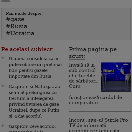
Mai multe despre:
#gaze
#Rusia
#Ucraina
Pe acelasi subiect:
Prima pagina pe
scurt:
Ucraina considera ca ar
putea obtine un pret mai
Invață să ții
bun pentru gazele
sub control
cheltuielile
importate din Rusia
de sărbători.
Cum
Gazprom si Naftogaz au
semnat prelungirea cu
funcționează cardul de
trei luni a intelegerea
cumpărături
privind livrarea de gaze
Ucrainei, dupa ce Putin
si-a dat acordul
Incont , site-ul Știrile Pro
TV de informații
Gazprom cere acordul
economice și educație