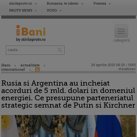
stirileprotv.ro
Romania, te iubesc
Vremea
PROTV NEWS
VOYO
ibani
actualitate
24 aprilie 2015 08:25 / 5565
vizualizari
international
Rusia si Argentina au incheiat
acorduri de 5 mld. dolari in domeniul
energiei. Ce presupune parteneriatul
strategic semnat de Putin si Kirchner