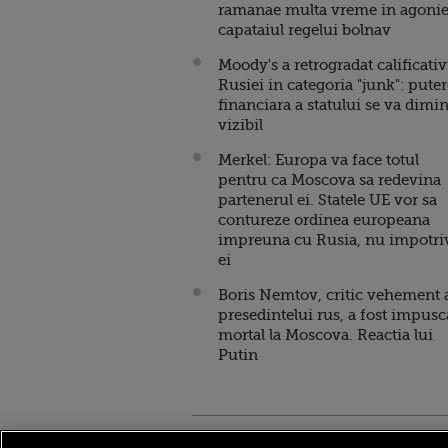
ramanae multa vreme in agonie
capataiul regelui bolnav
Moody's a retrogradat calificativ
Rusiei in categoria "junk": pute
financiara a statului se va dimi
vizibil
Merkel: Europa va face totul
pentru ca Moscova sa redevina
partenerul ei. Statele UE vor sa
contureze ordinea europeana
impreuna cu Rusia, nu impotri
ei
Boris Nemtov, critic vehement 
presedintelui rus, a fost impusc
mortal la Moscova. Reactia lui
Putin
Stirileprotv.ro
ilike-it.