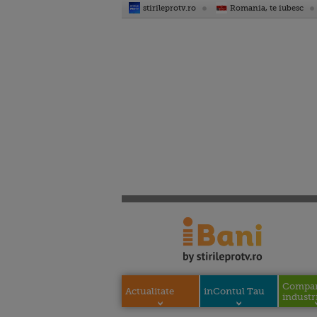
stirileprotv.ro
Romania, te iubesc
Compani
Actualitate
inContul Tau
industri