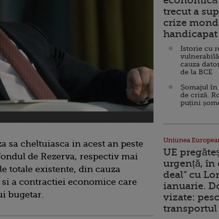
economică 
trecut a sup
crize mondi
handicapat 
Istorie cu 
vulnerabilă
cauza dator
de la BCE
Șomajul în 
de criză. R
puțini șom
Uniunea Europea
a sa cheltuiasca in acest an peste
UE pregăte
Fondul de Rezerva, respectiv mai
urgență, în
e totale existente, din cauza
deal” cu Lo
i si a contractiei economice care
ianuarie. 
ui bugetar.
vizate: pesc
transportul 