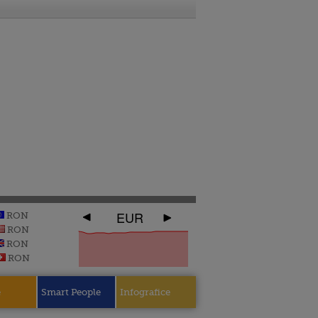
EUR
RON
RON
RON
RON
e
Smart People
Infografice