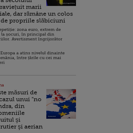
a secolului
raviețuit marii
ale, dar rămâne un colos
de propriile slăbiciuni
repetiție: zona euro, extrem de
 la șocuri, în principal din
iilor. Avertisment îngrijorător
Europa a atins nivelul dinainte
omânia, între țările cu cei mai
eri
na
ște măsuri de
 cazul unui ”no
ndra, din
Domeniile
uitul şi
rutier şi aerian