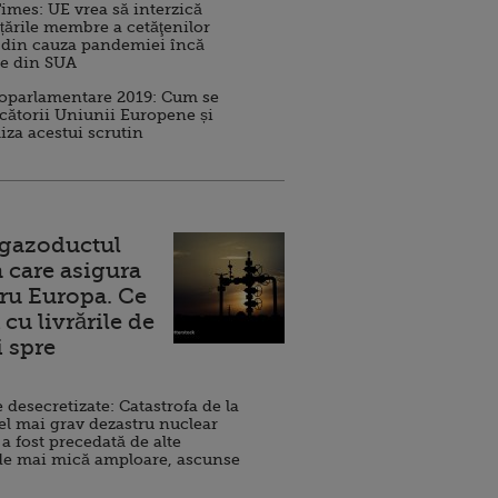
imes: UE vrea să interzică
 țările membre a cetăţenilor
 din cauza pandemiei încă
ve din SUA
roparlamentare 2019: Cum se
cătorii Uniunii Europene și
iza acestui scrutin
 gazoductul
 care asigura
ru Europa. Ce
cu livrările de
i spre
esecretizate: Catastrofa de la
el mai grav dezastru nuclear
 a fost precedată de alte
de mai mică amploare, ascunse