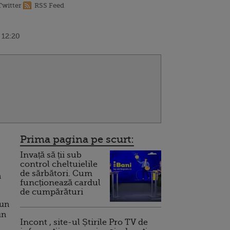
Twitter
RSS Feed
 12:20
Prima pagina pe scurt:
Invață să ții sub
control cheltuielile
de sărbători. Cum
a
funcționează cardul
de cumpărături
 un
un
Incont , site-ul Știrile Pro TV de