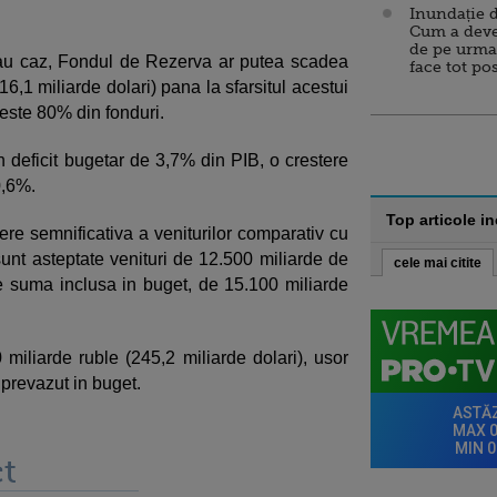
Inundație d
Cum a deve
de pe urma
rau caz, Fondul de Rezerva ar putea scadea
face tot po
6,1 miliarde dolari) pana la sfarsitul acestui
peste 80% din fonduri.
 deficit bugetar de 3,7% din PIB, o crestere
0,6%.
Top articole i
dere semnificativa a veniturilor comparativ cu
 sunt asteptate venituri de 12.500 miliarde de
cele mai citite
 de suma inclusa in buget, de 15.100 miliarde
 miliarde ruble (245,2 miliarde dolari), usor
 prevazut in buget.
t