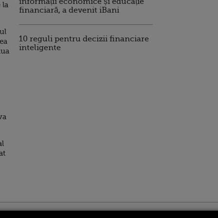
informații economice și educație
 la
financiară, a devenit iBani
ul
10 reguli pentru decizii financiare
rea
inteligente
nua
va
al
at
ro
foodstory.ro
Procinema.ro