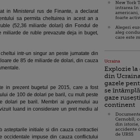
New York T
intrarea în
at in Ministerul rus de Finante, a declarat
americani,
foarte acti
ntului sa permita cheltuirea in acest an a
uble (52,36 miliarde dolari) din Fondul de
Alegeri eu
aleg condu
miliarde de ruble prevazute deja in buget,
care este m
heltui intr-un singur an peste jumatate din
loare de 85 de miliarde de dolari, din cauza
Ucraina
namentale.
Explozie la
din Ucraina
gazele pent
e in prezent bugetul pe 2015, care a fost
se întâmplă 
ului de 100 de dolari pe baril, cu mult peste
gaze ruseșt
e dolari pe baril. Membri ai guvernului au
continent
evizuit luand in considerare un pret mediu al
Documente d
Cernobîl, c
din istorie,
accidente 
 asteptarile initiale si din cauza contractiei
de URSS
 occidentale impuse din cauza conflictului