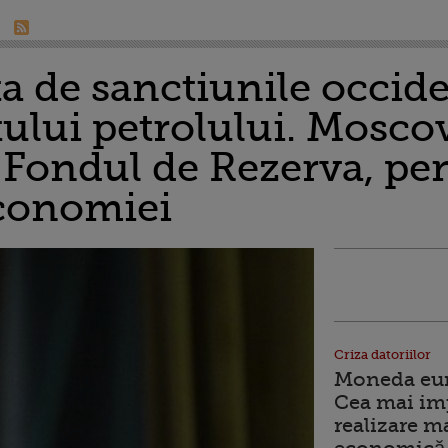
ta de sanctiunile occide
ului petrolului. Mosco
 Fondul de Rezerva, pen
economiei
Criza datoriilor
Moneda euro
Cea mai im
realizare m