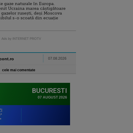
e gaze naturale în Europa.
nit Ucraina marea câștigătoare
 gazelor rusești, deși Moscova
sibilul s-o scoată din ecuație
Ads by INTERNET PROTV
ncont.ro
07.08.2026
cele mai comentate