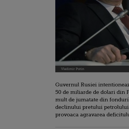
Vladimir Putin
Guvernul Rusiei intentioneaz
50 de miliarde de dolari din 
mult de jumatate din fonduril
declinului pretului petrolulu
provoaca agravarea deficitul