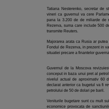
Tatiana Nesterenko, secretar de st
vineri ca guvernul va cere Parlame
pana la 3.200 de de miliarde de r
Rezerva, suma care include 500 de 
transmite Reuters.
Majorarea arata ca Rusia ar putea c
Fondul de Rezerva, in prezent in va
situatiei precare a finantelor guver
Guvernul de la Moscova revizuiest
conceput in baza unui pret al petrol
nivelul actual de aproximativ 60 d
declarat anterior ca bugetul va fi r
petrolului de 50 de dolari pe baril.
Veniturile bugetare sunt cu mult sub
economice provocata de sanctiunile