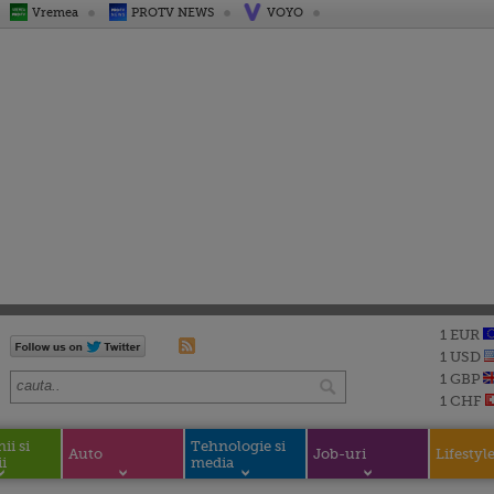
Vremea
PROTV NEWS
VOYO
1 EUR
1 USD
1 GBP
1 CHF
i si
Tehnologie si
Auto
Job-uri
Lifestyl
i
media