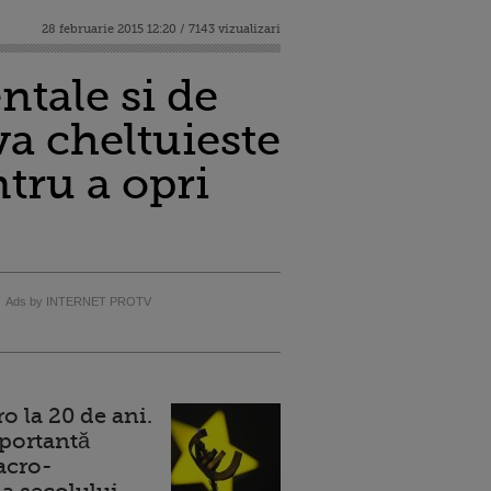
28 februarie 2015 12:20 / 7143 vizualizari
ntale si de
va cheltuieste
tru a opri
Ads by INTERNET PROTV
 la 20 de ani.
portantă
acro-