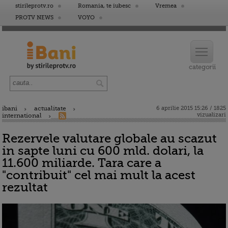
stirileprotv.ro
Romania, te iubesc
Vremea
PROTV NEWS
VOYO
ibani
actualitate
6 aprilie 2015 15:26 / 1825
vizualizari
international
Rezervele valutare globale au scazut
in sapte luni cu 600 mld. dolari, la
11.600 miliarde. Tara care a
"contribuit" cel mai mult la acest
rezultat