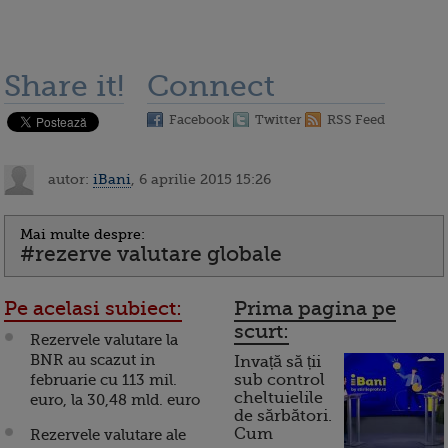
Share it!
Connect
Facebook
Twitter
RSS Feed
autor:
iBani
, 6 aprilie 2015 15:26
Mai multe despre:
#rezerve valutare globale
Pe acelasi subiect:
Prima pagina pe
scurt:
Rezervele valutare la
BNR au scazut in
Invață să ții
februarie cu 113 mil.
sub control
cheltuielile
euro, la 30,48 mld. euro
de sărbători.
Cum
Rezervele valutare ale