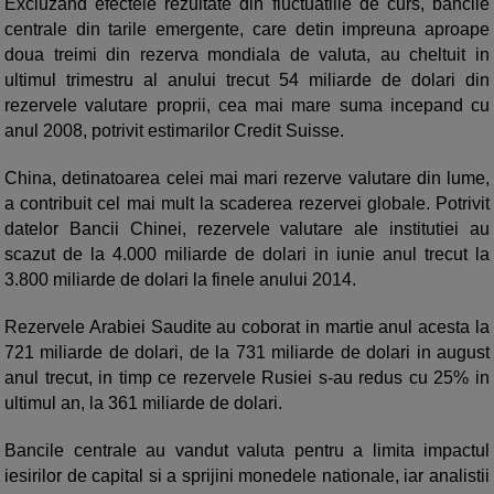
Excluzand efectele rezultate din fluctuatiile de curs, bancile
centrale din tarile emergente, care detin impreuna aproape
doua treimi din rezerva mondiala de valuta, au cheltuit in
ultimul trimestru al anului trecut 54 miliarde de dolari din
rezervele valutare proprii, cea mai mare suma incepand cu
anul 2008, potrivit estimarilor Credit Suisse.
China, detinatoarea celei mai mari rezerve valutare din lume,
a contribuit cel mai mult la scaderea rezervei globale. Potrivit
datelor Bancii Chinei, rezervele valutare ale institutiei au
scazut de la 4.000 miliarde de dolari in iunie anul trecut la
3.800 miliarde de dolari la finele anului 2014.
Rezervele Arabiei Saudite au coborat in martie anul acesta la
721 miliarde de dolari, de la 731 miliarde de dolari in august
anul trecut, in timp ce rezervele Rusiei s-au redus cu 25% in
ultimul an, la 361 miliarde de dolari.
Bancile centrale au vandut valuta pentru a limita impactul
iesirilor de capital si a sprijini monedele nationale, iar analistii