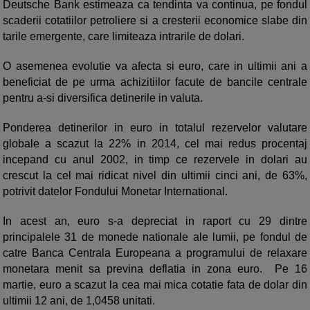
Deutsche Bank estimeaza ca tendinta va continua, pe fondul
scaderii cotatiilor petroliere si a cresterii economice slabe din
tarile emergente, care limiteaza intrarile de dolari.
O asemenea evolutie va afecta si euro, care in ultimii ani a
beneficiat de pe urma achizitiilor facute de bancile centrale
pentru a-si diversifica detinerile in valuta.
Ponderea detinerilor in euro in totalul rezervelor valutare
globale a scazut la 22% in 2014, cel mai redus procentaj
incepand cu anul 2002, in timp ce rezervele in dolari au
crescut la cel mai ridicat nivel din ultimii cinci ani, de 63%,
potrivit datelor Fondului Monetar International.
In acest an, euro s-a depreciat in raport cu 29 dintre
principalele 31 de monede nationale ale lumii, pe fondul de
catre Banca Centrala Europeana a programului de relaxare
monetara menit sa previna deflatia in zona euro. Pe 16
martie, euro a scazut la cea mai mica cotatie fata de dolar din
ultimii 12 ani, de 1,0458 unitati.