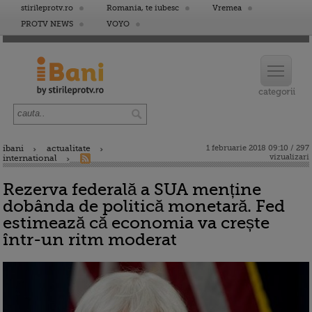
stirileprotv.ro
Romania, te iubesc
Vremea
PROTV NEWS
VOYO
ibani
actualitate
1 februarie 2018 09:10 / 297
vizualizari
international
Rezerva federală a SUA menține
dobânda de politică monetară. Fed
estimează că economia va crește
într-un ritm moderat