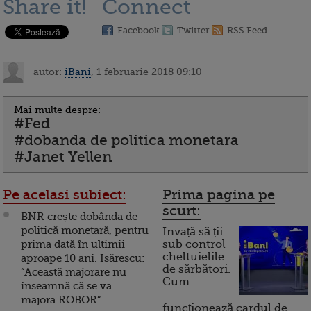
Share it!
Connect
Facebook
Twitter
RSS Feed
autor:
iBani
, 1 februarie 2018 09:10
Mai multe despre:
#Fed
#dobanda de politica monetara
#Janet Yellen
Pe acelasi subiect:
Prima pagina pe
scurt:
BNR crește dobânda de
politică monetară, pentru
Invață să ții
prima dată în ultimii
sub control
cheltuielile
aproape 10 ani. Isărescu:
de sărbători.
“Această majorare nu
Cum
înseamnă că se va
majora ROBOR”
funcționează cardul de