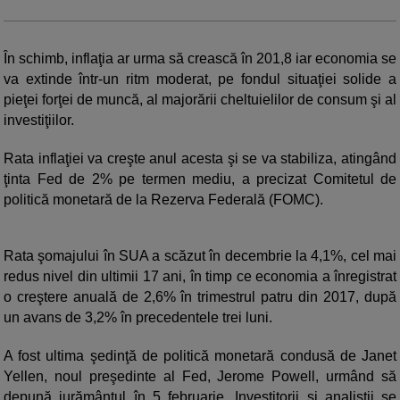
În schimb, inflaţia ar urma să crească în 201,8 iar economia se
va extinde într-un ritm moderat, pe fondul situaţiei solide a
pieţei forţei de muncă, al majorării cheltuielilor de consum şi al
investiţiilor.
Rata inflaţiei va creşte anul acesta şi se va stabiliza, atingând
ţinta Fed de 2% pe termen mediu, a precizat Comitetul de
politică monetară de la Rezerva Federală (FOMC).
Rata şomajului în SUA a scăzut în decembrie la 4,1%, cel mai
redus nivel din ultimii 17 ani, în timp ce economia a înregistrat
o creştere anuală de 2,6% în trimestrul patru din 2017, după
un avans de 3,2% în precedentele trei luni.
A fost ultima şedinţă de politică monetară condusă de Janet
Yellen, noul preşedinte al Fed, Jerome Powell, urmând să
depună jurământul în 5 februarie. Investitorii şi analiştii se