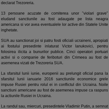
declarat Trezoreria.
13 persoane acuzate de comiterea unor "violari grave"
eludand sanctiunile au fost adaugate pe lista neagra
americana si vor avea eventualele lor active din Statele Unite
inghetate.
SUA au sanctionat joi si patru fosti oficiali ucraineni, apropiati
ai fostului presedinte inlaturat Victor Ianukovici, pentru
folosirea ilicita a bunurilor publice. Cinci operatori portuari
activi si o companie de feriboturi din Crimeea au fost de
asemenea vizati de Trezoreria SUA.
La sfarsitul lunii iunie, europenii au prelungit oficial pana la
sfarsitul lunii ianuarie 2016 sanctiunile economice grele
impuse Rusiei pentru rolul ei in conflictul din Ucraina. Noile
sanctiuni americane au fost de asemenea impuse ca raspuns
la actiunile Rusiei in Ucraina.
La randul sau, miercuri, presedintele Vladimir Putin, a semnat