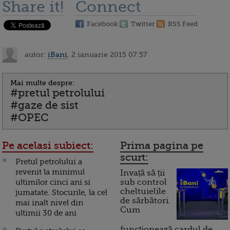
Share it!
Connect
Facebook
Twitter
RSS Feed
autor:
iBani
, 2 ianuarie 2015 07:57
Mai multe despre:
#pretul petrolului
#gaze de sist
#OPEC
Pe acelasi subiect:
Prima pagina pe
scurt:
Pretul petrolului a
revenit la minimul
Invață să ții
ultimilor cinci ani si
sub control
cheltuielile
jumatate. Stocurile, la cel
de sărbători.
mai inalt nivel din
Cum
ultimii 30 de ani
funcționează cardul de