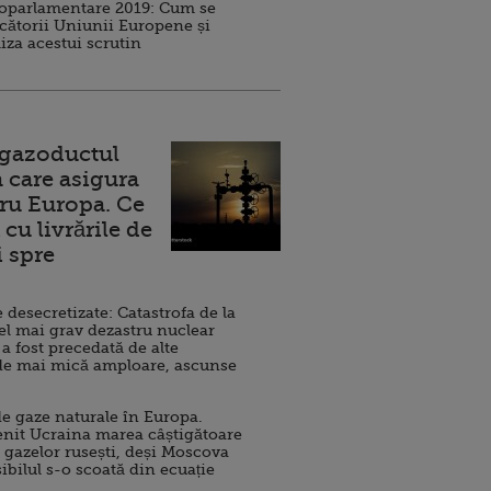
roparlamentare 2019: Cum se
cătorii Uniunii Europene și
iza acestui scrutin
 gazoductul
 care asigura
ru Europa. Ce
cu livrările de
i spre
esecretizate: Catastrofa de la
el mai grav dezastru nuclear
 a fost precedată de alte
de mai mică amploare, ascunse
e gaze naturale în Europa.
nit Ucraina marea câștigătoare
 gazelor rusești, deși Moscova
sibilul s-o scoată din ecuație