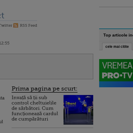
t
Twitter
RSS Feed
Top articole i
12:55
cele mai citite
Prima pagina pe scurt:
Invață să ții sub
ata
control cheltuielile
de sărbători. Cum
funcționează cardul
de cumpărături
ul