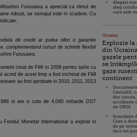
Alegeri eu
 Mitsuhiro Furusawa a apreciat ca ritmul de
aleg condu
care este m
ane robust, iar somajul este in scadere. Cu
ridicate.
Ucraina
exibila de credit ar putea oferi o garantie
Explozie la
ne, complementand cursul de schimb flexibil
din Ucraina
tsuhiro Furusawa.
gazele pent
se întâmplă 
strument creat de FMI in 2009 pentru tarile cu
gaze ruseșt
 acord de acest timp a fost incheiat de FMI
continent
ccesoare au fost aprobate in 2010, 2011, 2013
Documente d
Cernobîl, c
din istorie,
986 si are o cota de 4,095 miliarde DST
accidente 
de URSS
Inundație d
Cum a deve
u Fondul Monetar International a expirat in
de pe urma
face tot po