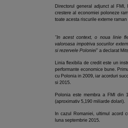
Directorul general adjunct al FMI,
crestere al economiei poloneze ram
toate acesta riscurile externe raman 
"In acest context, o noua linie fl
valoroasa impotriva socurilor exter
si rezervele Poloniei
" a declarat Mi
Linia flexibila de credit este un in
performante economice bune. Primul
cu Polonia in 2009, iar acorduri su
si 2015.
Polonia este membra a FMI din 1
(aproximativ 5,190 miliarde dolari).
In cazul Romaniei, ultimul acord c
luna septembrie 2015.