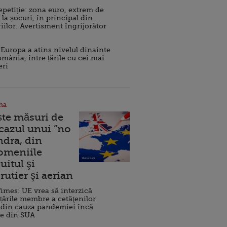
repetiție: zona euro, extrem de
 la șocuri, în principal din
iilor. Avertisment îngrijorător
Europa a atins nivelul dinainte
omânia, între țările cu cei mai
eri
na
ște măsuri de
 cazul unui ”no
ndra, din
Domeniile
uitul şi
rutier şi aerian
imes: UE vrea să interzică
 țările membre a cetăţenilor
 din cauza pandemiei încă
ve din SUA