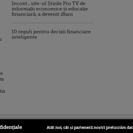
Incont , site-ul Știrile Pro TV de
informații economice și educație
financiară, a devenit iBani
10 reguli pentru decizii financiare
inteligente
u
se
te
tia
ro
foodstory.ro
Procinema.ro
fidențiale
Atât noi, cât și partenerii noștri prelucrăm dat