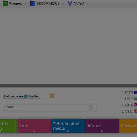
Vremea
PROTV NEWS
VOYO
1 EUR
1 USD
1 GBP
1 CHF
i si
Tehnologie si
Auto
Job-uri
Lifestyl
i
media