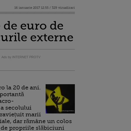
16 ianuarie 2017 12:55 / 329 vizualizari
 de euro de
curile externe
Ads by INTERNET PROTV
 la 20 de ani.
portantă
acro-
a secolului
raviețuit marii
ale, dar rămâne un colos
de propriile slăbiciuni