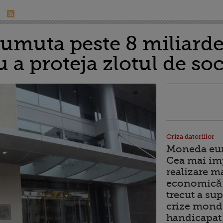
umuta peste 8 miliarde
u a proteja zlotul de so
Criza datoriilor
Moneda euro
Cea mai im
realizare m
economică 
trecut a sup
crize mondi
handicapat 