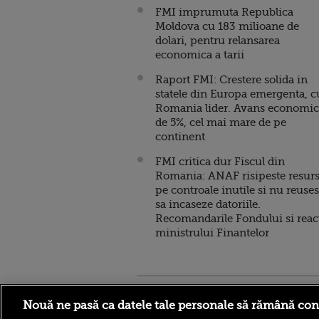
FMI imprumuta Republica
Moldova cu 183 milioane de
dolari, pentru relansarea
economica a tarii
Raport FMI: Crestere solida in
statele din Europa emergenta, c
Romania lider. Avans economic
de 5%, cel mai mare de pe
continent
FMI critica dur Fiscul din
Romania: ANAF risipeste resur
pe controale inutile si nu reuses
sa incaseze datoriile.
Recomandarile Fondului si reac
ministrului Finantelor
Stirileprotv.ro
ilike-it.
Nouă ne pasă ca datele tale personale să rămână con