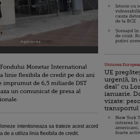
Istorie cu 
vulnerabilă
cauza dator
de la BCE
Șomajul în 
de criză. R
puțini șom
Uniunea Europea
l Fondului Monetar International
UE pregăte
 linie flexibila de credit pe doi ani
urgență, în
de imprumut de 6,5 miliarde DST
deal” cu Lo
eaza un comunicat de presa al
ianuarie. 
tionale.
vizate: pesc
transportul 
New York T
intrarea în
oloneze intentioneaza sa trateze acest acord
americani,
foarte acti
de a utiliza linia flexibila de credit.