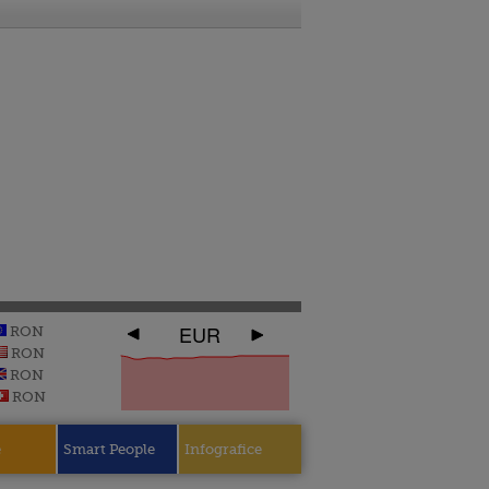
EUR
RON
RON
RON
RON
e
Smart People
Infografice