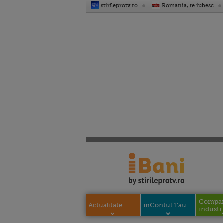
stirileprotv.ro
Romania, te iubesc
Compani
Actualitate
inContul Tau
industri