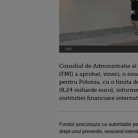
FMI
Consiliul de Administratie a
(FMI) a aprobat, vineri, o noua
pentru Polonia, cu o limita 
(8,24 miliarde euro), inform
institutiei financiare interna
Fondul precizeaza ca autoritatile p
drept unul preventiv, neavand intentia 