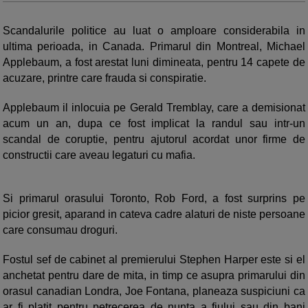
Scandalurile politice au luat o amploare considerabila in
ultima perioada, in Canada. Primarul din Montreal, Michael
Applebaum, a fost arestat luni dimineata, pentru 14 capete de
acuzare, printre care frauda si conspiratie.
Applebaum il inlocuia pe Gerald Tremblay, care a demisionat
acum un an, dupa ce fost implicat la randul sau intr-un
scandal de coruptie, pentru ajutorul acordat unor firme de
constructii care aveau legaturi cu mafia.
Si primarul orasului Toronto, Rob Ford, a fost surprins pe
picior gresit, aparand in cateva cadre alaturi de niste persoane
care consumau droguri.
Fostul sef de cabinet al premierului Stephen Harper este si el
anchetat pentru dare de mita, in timp ce asupra primarului din
orasul canadian Londra, Joe Fontana, planeaza suspiciuni ca
ar fi platit pentru petrecerea de nunta a fiului sau din bani