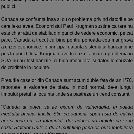
publici.
Canada se confrunta insa si cu o problema privind datoriile pe
care le-ar avea. Economistul Paul Krugman sustine ca tara nu
este chiar atat de stabila din punct de vedere economic, pe cat
pare. Canada a trecut cu bine pentru perioada cea mai grava
a crizei economice, in principal datorita sistemului bancar bine
pus la punct. Insa Krugman avertizeaza ca marea problema in
SUA nu au fost bancile, ci bula imobiliara si datoriile cauzate
de creditele la locuinte.
Preturile caselor din Canada sunt acum duble fata de anii ’70,
raportate la valoarea de piata. In mod normal, de-a lungul
timpului pretul la locuinte tinde sa pastreze un trend constant.
“
Canada ar putea sa fie extrem de vulnerabila, in pofida
mediului bancar linistit. Stiu ca oamenii spun asta de cativa
ani si inca nu s-a intamplat, dar aduceti-va aminte ca si in
cazul Statelor Unite a durat mult timp pana ca bula imobiliara