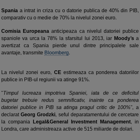
Spania
a intrat in criza cu o datorie publica de 40% din PIB,
comparativ cu o medie de 70% la nivelul zonei euro.
Comisia Europeana
anticipeaza ca nivelul datoriei publice
spaniole va urca la 78% la sfarsitul lui 2013, iar
Moody’s
a
avertizat ca Spania pierde unul dintre principalele sale
avantaje, transmite
Bloomberg
.
La nivelul zonei euro,
CE
estimeaza ca ponderea datoriilor
publice in PIB-ul regiunii va atinge 91%.
"
Timpul lucreaza impotriva Spaniei, iata de ce deficitul
bugetar trebuie redus semnificativ, inainte ca ponderea
datoriei publice in PIB sa atinga pragul critic de 100%"
, a
declarat
Georg Grodzki
, seful deparatamentului de cercetare
la compania
Legal&General Investment Management
, in
Londra, care administreaza active de 515 miliarde de dolari.