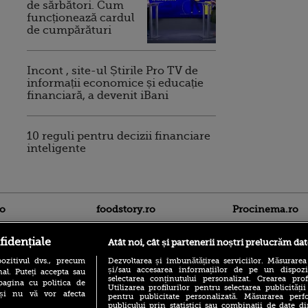
de sărbători. Cum
funcționează cardul
de cumpărături
Incont , site-ul Știrile Pro TV de
informații economice și educație
financiară, a devenit iBani
10 reguli pentru decizii financiare
inteligente
ro
foodstory.ro
Procinema.ro
fidențiale
Atât noi, cât și partenerii noștri prelucrăm dat
ozitivul dvs., precum
Dezvoltarea și îmbunătățirea serviciilor. Măsurarea
și/sau accesarea informațiilor de pe un dispoziti
al. Puteți accepta sau
selectarea conținutului personalizat. Crearea prof
pagina cu politica de
Utilizarea profilurilor pentru selectarea publicității
i și nu vă vor afecta
pentru publicitate personalizată. Măsurarea perfo
publicului prin statistici sau combinații de date di