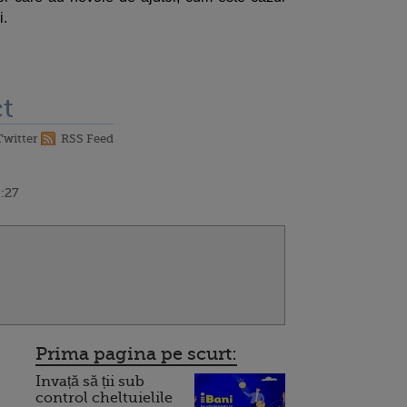
i.
t
Twitter
RSS Feed
0:27
Prima pagina pe scurt:
Invață să ții sub
control cheltuielile