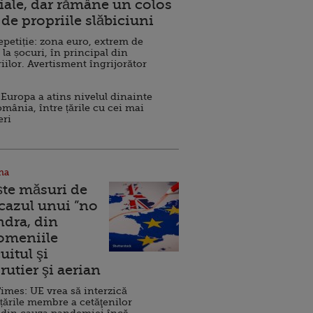
ale, dar rămâne un colos
de propriile slăbiciuni
repetiție: zona euro, extrem de
 la șocuri, în principal din
iilor. Avertisment îngrijorător
Europa a atins nivelul dinainte
omânia, între țările cu cei mai
eri
na
ște măsuri de
 cazul unui ”no
ndra, din
Domeniile
uitul şi
rutier şi aerian
imes: UE vrea să interzică
 țările membre a cetăţenilor