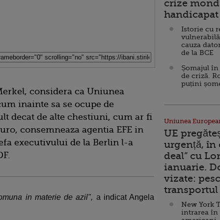
crize mondi
handicapat 
Istorie cu 
vulnerabilă
cauza dator
de la BCE
Șomajul în 
de criză. R
puțini șom
erkel, considera ca Uniunea
cum inainte sa se ocupe de
t decat de alte chestiuni, cum ar fi
Uniunea Europea
i euro, consemneaza agentia EFE in
UE pregăte
fa executivului de la Berlin l-a
urgență, în
DF.
deal” cu Lo
ianuarie. 
vizate: pesc
transportul 
omuna in materie de azil",
a indicat Angela
New York T
intrarea în