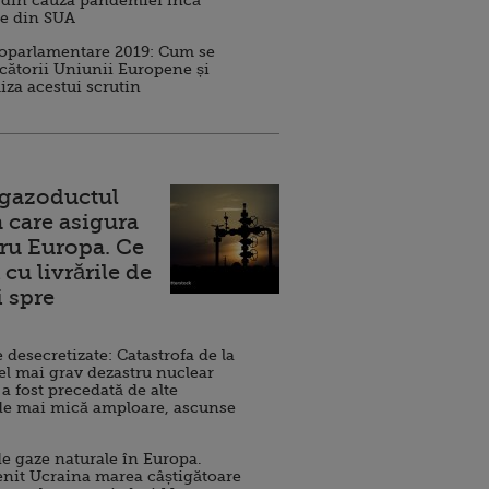
 din cauza pandemiei încă
ve din SUA
roparlamentare 2019: Cum se
cătorii Uniunii Europene și
iza acestui scrutin
 gazoductul
 care asigura
ru Europa. Ce
cu livrările de
i spre
esecretizate: Catastrofa de la
el mai grav dezastru nuclear
 a fost precedată de alte
de mai mică amploare, ascunse
e gaze naturale în Europa.
nit Ucraina marea câștigătoare