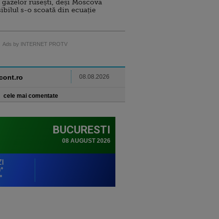
 gazelor rusești, deși Moscova
sibilul s-o scoată din ecuație
Ads by INTERNET PROTV
ncont.ro
08.08.2026
cele mai comentate