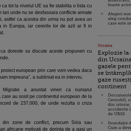
americani,
foarte acti
 tot la nivelul UE sa fie stabilita o lista cu
le tari unde nu se desfasoara conflicte armate
Alegeri eu
aleg condu
ti, astfel ca acestia din urma nu pot avea un
care este m
 in Europa, iar cererile lor de azil ar fi in
t.
Ucraina
ca doreste sa discute aceste propuneri cu
Explozie la
ande.
din Ucraina
gazele pent
rul proiect european prin care vom vedea daca
se întâmplă 
nam impreuna", a subliniat ea in interviu.
gaze ruseșt
continent
ru Migratie a anuntat vineri ca numarul
Documente d
i, care au sosit pe continentul european de la
Cernobîl, c
 record de 237.000, de unde rezulta o criza
din istorie,
accidente 
de URSS
in din zone de conflict, precum Siria sau
Inundație d
Cum a deve
tari africane motivati de dorinta de a gasi un