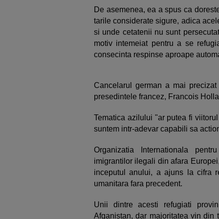
De asemenea, ea a spus ca doreste ca
tarile considerate sigure, adica ace
si unde cetatenii nu sunt persecuta
motiv intemeiat pentru a se refugia
consecinta respinse aproape automa
Cancelarul german a mai precizat 
presedintele francez, Francois Holl
Tematica azilului "ar putea fi viito
suntem intr-adevar capabili sa actio
Organizatia Internationala pent
imigrantilor ilegali din afara Europe
inceputul anului, a ajuns la cifra
umanitara fara precedent.
Unii dintre acesti refugiati prov
Afganistan, dar majoritatea vin din 