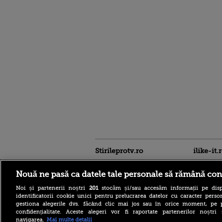
Stirileprotv.ro
ilike-it.
Nouă ne pasă ca datele tale personale să rămână con
Noi și partenerii noștri
201
stocăm și/sau accesăm informații pe disp
identificatorii cookie unici pentru prelucrarea datelor cu caracter person
gestiona alegerile dvs. făcând clic mai jos sau în orice moment, pe 
confidențialitate. Aceste alegeri vor fi raportate partenerilor noștr
Intervenție dificilă în
navigarea.
Mai multe detalii