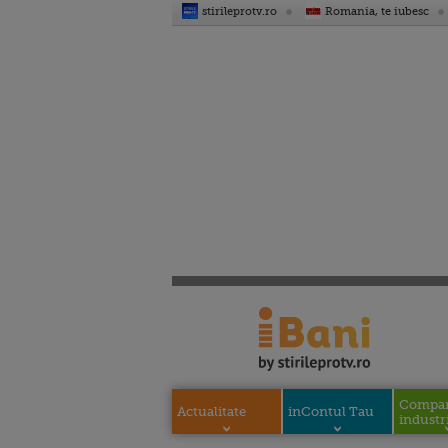
stirileprotv.ro
Romania, te iubesc
Compani
Actualitate
inContul Tau
industri