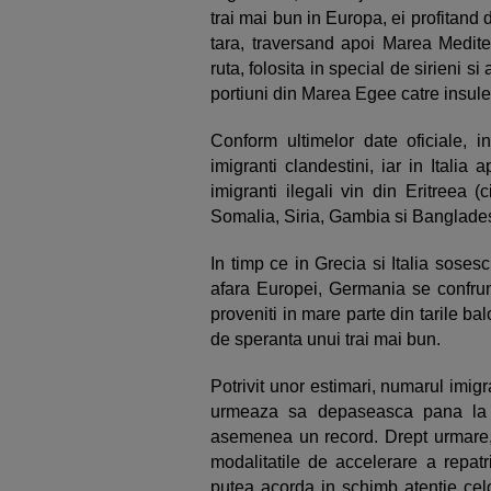
trai mai bun in Europa, ei profitand 
tara, traversand apoi Marea Mediter
ruta, folosita in special de sirieni si
portiuni din Marea Egee catre insule
Conform ultimelor date oficiale, 
imigranti clandestini, iar in Itali
imigranti ilegali vin din Eritreea 
Somalia, Siria, Gambia si Banglade
In timp ce in Grecia si Italia sosesc
afara Europei, Germania se confrunt
proveniti in mare parte din tarile bal
de speranta unui trai mai bun.
Potrivit unor estimari, numarul imigr
urmeaza sa depaseasca pana la s
asemenea un record. Drept urmare, a
modalitatile de accelerare a repatr
putea acorda in schimb atentie cel