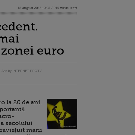
18 august 2015 10:27 / 915 vizualizari
cedent.
 mai
a zonei euro
Ads by INTERNET PROTV
 la 20 de ani.
portantă
acro-
a secolului
raviețuit marii