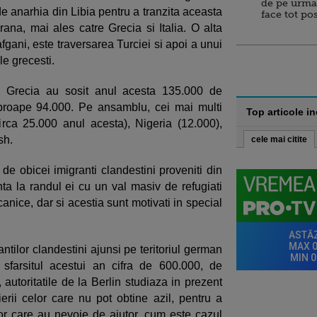
de pe urma
de anarhia din Libia pentru a tranzita aceasta
face tot po
ana, mai ales catre Grecia si Italia. O alta
 afgani, este traversarea Turciei si apoi a unui
le grecesti.
in Grecia au sosit anul acesta 135.000 de
a aproape 94.000. Pe ansamblu, cei mai multi
Top articole i
(circa 25.000 anul acesta), Nigeria (12.000),
sh.
cele mai citite
 de obicei imigranti clandestini proveniti din
a la randul ei cu un val masiv de refugiati
canice, dar si acestia sunt motivati in special
antilor clandestini ajunsi pe teritoriul german
farsitul acestui an cifra de 600.000, de
utoritatile de la Berlin studiaza in prezent
ierii celor care nu pot obtine azil, pentru a
or care au nevoie de ajutor, cum este cazul