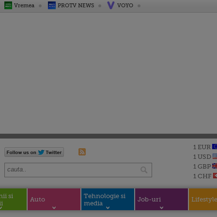
Vremea
PROTV NEWS
VOYO
1 EUR
1 USD
1 GBP
1 CHF
i si
Tehnologie si
Auto
Job-uri
Lifestyl
i
media