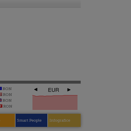
EUR
RON
RON
RON
RON
e
Smart People
Infografice