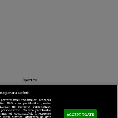
Sport.ro
ele pentru a oferi:
 performanței reclamelor. Stocarea
v. Utilizarea profilurilor pentru
ilurilor de conținut personalizat.
 personalizate. Crearea profilurilor
rmanței conținutului. Înțelegerea
ACCEPT TOATE
n surse diferite. Utilizarea de date