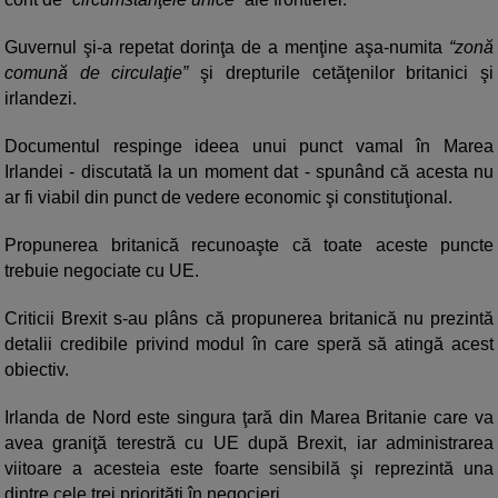
Guvernul şi-a repetat dorinţa de a menţine aşa-numita
“zonă
comună de circulaţie”
şi drepturile cetăţenilor britanici şi
irlandezi.
Documentul respinge ideea unui punct vamal în Marea
Irlandei - discutată la un moment dat - spunând că acesta nu
ar fi viabil din punct de vedere economic şi constituţional.
Propunerea britanică recunoaşte că toate aceste puncte
trebuie negociate cu UE.
Criticii Brexit s-au plâns că propunerea britanică nu prezintă
detalii credibile privind modul în care speră să atingă acest
obiectiv.
Irlanda de Nord este singura ţară din Marea Britanie care va
avea graniţă terestră cu UE după Brexit, iar administrarea
viitoare a acesteia este foarte sensibilă şi reprezintă una
dintre cele trei priorităţi în negocieri.