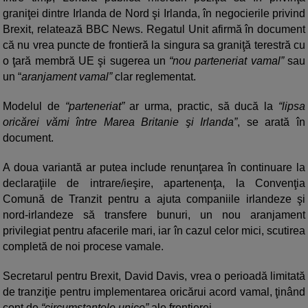
graniţei dintre Irlanda de Nord şi Irlanda, în negocierile privind
Brexit, relatează BBC News. Regatul Unit afirmă în document
că nu vrea puncte de frontieră la singura sa graniţă terestră cu
o ţară membră UE şi sugerea un
“nou parteneriat vamal”
sau
un “
aranjament vamal”
clar reglementat.
Modelul de
“parteneriat”
ar urma, practic, să ducă la
“lipsa
oricărei vămi între Marea Britanie şi Irlanda”
, se arată în
document.
A doua variantă ar putea include renunţarea în continuare la
declaraţiile de intrare/ieşire, apartenenţa, la Convenţia
Comună de Tranzit pentru a ajuta companiile irlandeze şi
nord-irlandeze să transfere bunuri, un nou aranjament
privilegiat pentru afacerile mari, iar în cazul celor mici, scutirea
completă de noi procese vamale.
Secretarul pentru Brexit, David Davis, vrea o perioadă limitată
de tranziţie pentru implementarea oricărui acord vamal, ţinând
cont de
“circumstanţele unice”
ale frontierei.