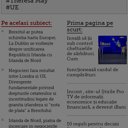
#Theresa May
#UE
Pe acelasi subiect:
Prima pagina pe
scurt:
Brexitul ar putea
schimba harta Europei.
Invață să ții
La Dublin se vorbește
sub control
cheltuielile
despre unificarea
de sărbători.
Republicii Irlanda cu
Cum
Irlanda de Nord
funcționează cardul de
Negocieri fara rezultat
cumpărături
intre Londra si UE.
Divergente
fundamentale privind
Incont , site-ul Știrile Pro
drepturile cetatenilor si
TV de informații
incertitudini legate de
economice și educație
granita irlandeza si “nota
financiară, a devenit iBani
de plata” a Brexitului
Irlanda de Nord, piatra de
10 reguli pentru decizii
incercare in negocierile