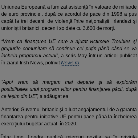
Uniunea Europeană a furnizat asistenţă în valoare de miliarde
de euro provinciei, după ce acordul de pace din 1998 a pus
capăt la trei decenii de violenţă între naţionaliştii irlandezi şi
unioniştii britanici, decenii soldate cu 3.600 de morţi.
“Vrem ca finanţarea UE care a ajutat victimele Troubles şi
grupurile comunitare să continue cel puţin până când se va
încheia programul actual
”, a scris May într-un articol publicat
în ziarul Irish News, potrivit
News.ro
.
“Apoi vrem să mergem mai departe şi să explorăm
posibilitatea unui program viitor pentru finanţarea păcii, după
ce ieşim din UE”,
a adăugat ea.
Anterior, Guvernul britanic şi-a luat angajamentul de a garanta
finanţarea pentru inițiative UE pentru pace până la încheierea
exerciţiului bugetar actual, în 2020.
Între timp, Londra publică miercuri poziţia sa în privinţa