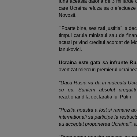
luna aceasta datoria de 3 miliarde 
care Ucraina refuza sa o efectueze 
Novosti.
'"Foarte bine, sesizati justitia", a dec
timpul caruia ministrul sau de fina
actual privind creditul acordat de Mo
Ianukovici.
Ucraina este gata sa infrunte Rus
avertizat miercuri premierul ucraine
"Daca Rusia va da in judecata Ucrai
cu ea. Suntem absolut pregatiti
reactionand la declaratia lui Putin
"Pozitia noastra a fost si ramane ace
internationali sa participe la restruct
au acceptat propunerea Ucrainei",
a 