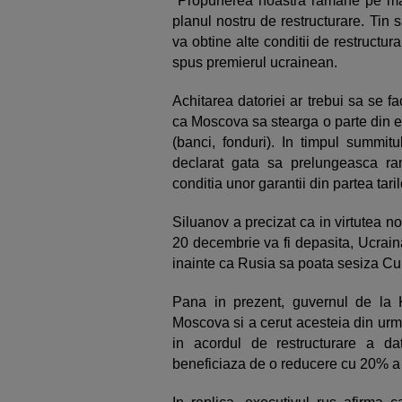
"Propunerea noastra ramane pe masa
planul nostru de restructurare. Tin
va obtine alte conditii de restructura
spus premierul ucrainean.
Achitarea datoriei ar trebui sa se 
ca Moscova sa stearga o parte din ea,
(banci, fonduri). In timpul summit
declarat gata sa prelungeasca ram
conditia unor garantii din partea tar
Siluanov a precizat ca in virtutea n
20 decembrie va fi depasita, Ucraina
inainte ca Rusia sa poata sesiza Curt
Pana in prezent, guvernul de la K
Moscova si a cerut acesteia din urma 
in acordul de restructurare a dato
beneficiaza de o reducere cu 20% a a