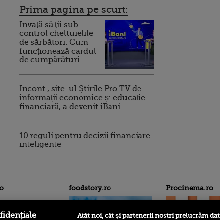
Prima pagina pe scurt:
Invață să ții sub
control cheltuielile
de sărbători. Cum
funcționează cardul
de cumpărături
Incont , site-ul Știrile Pro TV de
informații economice și educație
financiară, a devenit iBani
10 reguli pentru decizii financiare
inteligente
ro
foodstory.ro
Procinema.ro
fidențiale
Atât noi, cât și partenerii noștri prelucrăm dat