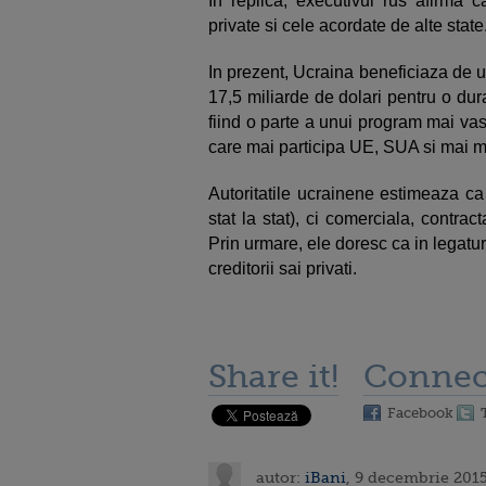
In replica, executivul rus afirma c
private si cele acordate de alte stat
In prezent, Ucraina beneficiaza de u
17,5 miliarde de dolari pentru o dur
fiind o parte a unui program mai vast
care mai participa UE, SUA si mai m
Autoritatile ucrainene estimeaza ca
stat la stat), ci comerciala, contrac
Prin urmare, ele doresc ca in legatur
creditorii sai privati.
Share it!
Connec
Facebook
autor:
iBani
, 9 decembrie 2015