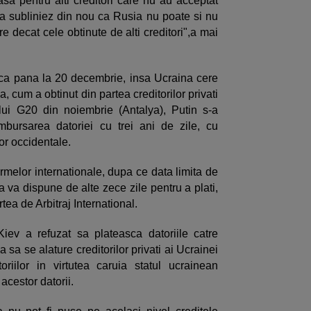
 pentru alti creditori care nu au acceptat
 sa subliniez din nou ca Rusia nu poate si nu
re decat cele obtinute de alti creditori",a mai
faca pana la 20 decembrie, insa Ucraina cere
 cum a obtinut din partea creditorilor privati
ului G20 din noiembrie (Antalya), Putin s-a
bursarea datoriei cu trei ani de zile, cu
ilor occidentale.
ormelor internationale, dupa ce data limita de
 va dispune de alte zece zile pentru a plati,
ea de Arbitraj International.
iev a refuzat sa plateasca datoriile catre
sa se alature creditorilor privati ai Ucrainei
riilor in virtutea caruia statul ucrainean
cestor datorii.