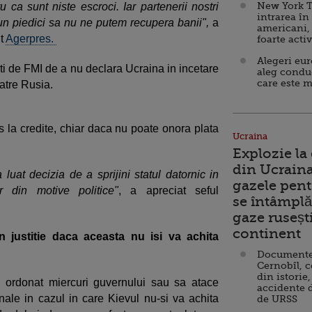
New York T
 ca sunt niste escroci. Iar partenerii nostri
intrarea în
pun piedici sa nu ne putem recupera banii",
a
americani,
it
Agerpres.
foarte acti
Alegeri eu
rti de FMI de a nu declara Ucraina in incetare
aleg condu
care este m
catre Rusia.
 la credite, chiar daca nu poate onora plata
Ucraina
Explozie la
din Ucraina
 luat decizia de a sprijini statul datornic in
gazele pent
r din motive politice"
, a apreciat seful
se întâmplă 
gaze ruseșt
continent
n justitie daca aceasta nu isi va achita
Documente d
Cernobîl, c
din istorie,
a ordonat miercuri guvernului sau sa atace
accidente 
onale in cazul in care Kievul nu-si va achita
de URSS