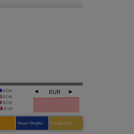
EUR
RON
RON
RON
RON
e
Smart People
Infografice