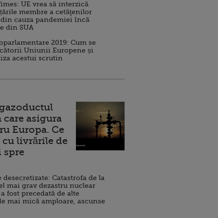
imes: UE vrea să interzică
 țările membre a cetăţenilor
 din cauza pandemiei încă
ve din SUA
roparlamentare 2019: Cum se
cătorii Uniunii Europene și
iza acestui scrutin
 gazoductul
 care asigura
ru Europa. Ce
cu livrările de
i spre
esecretizate: Catastrofa de la
el mai grav dezastru nuclear
 a fost precedată de alte
de mai mică amploare, ascunse