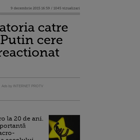
9 decembrie 2015 16:59 / 1045 vizualizari
atoria catre
 Putin cere
reactionat
Ads by INTERNET PROTV
 la 20 de ani.
portantă
acro-