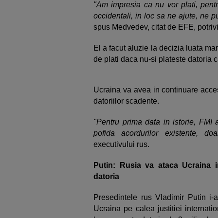
"Am impresia ca nu vor plati, pentru
occidentali, in loc sa ne ajute, ne 
spus Medvedev, citat de EFE, potriv
El a facut aluzie la decizia luata ma
de plati daca nu-si plateste datoria 
Ucraina va avea in continuare acces
datoriilor scadente.
"Pentru prima data in istorie, FMI a
pofida acordurilor existente, doa
executivului rus.
Putin: Rusia va ataca Ucraina i
datoria
Presedintele rus Vladimir Putin i-
Ucraina pe calea justitiei internati