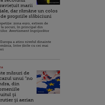
a secolului
raviețuit marii
ale, dar rămâne un colos
de propriile slăbiciuni
repetiție: zona euro, extrem de
 la șocuri, în principal din
iilor. Avertisment îngrijorător
Europa a atins nivelul dinainte
omânia, între țările cu cei mai
eri
na
ște măsuri de
 cazul unui ”no
ndra, din
Domeniile
uitul şi
rutier şi aerian