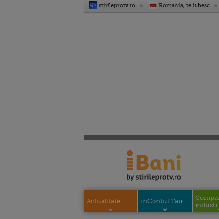
stirileprotv.ro
Romania, te iubesc
Compani
Actualitate
inContul Tau
industri