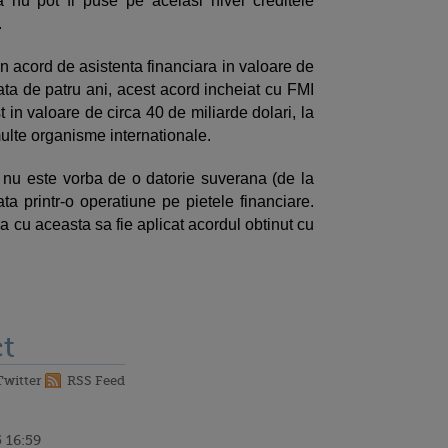
a nu pot fi puse pe acelasi nivel creditele
e.
n acord de asistenta financiara in valoare de
ata de patru ani, acest acord incheiat cu FMI
 in valoare de circa 40 de miliarde dolari, la
ulte organisme internationale.
 nu este vorba de o datorie suverana (de la
tata printr-o operatiune pe pietele financiare.
a cu aceasta sa fie aplicat acordul obtinut cu
t
Twitter
RSS Feed
 16:59