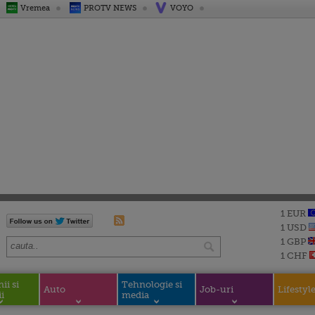
Vremea
PROTV NEWS
VOYO
1 EUR
1 USD
1 GBP
1 CHF
i si
Tehnologie si
Auto
Job-uri
Lifestyl
i
media