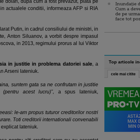
de dolari, dupa cum a fost prevazut, plata pe
Inundație d
in actualele conditii, informeaza AFP si RIA
Cum a deve
de pe urma
face tot po
larat Putin, in cadrul consiliului de ministri, in
nte, Anton Siluanov, a vorbit despre impasul
scova, in 2013, regimului prorus al lui Viktor
Top articole i
ia in justitie in problema datoriei sale
, a
an Arseni Iateniuk.
cele mai citite
na, suntem gata sa ne confrutam in justitie
 (pentru acest lucru)",
a spus Iateniuk,
easi: le-am propus tuturor creditorilor nostri
urare. Toti creditorii internationali convenabili
explicat Iateniuk.