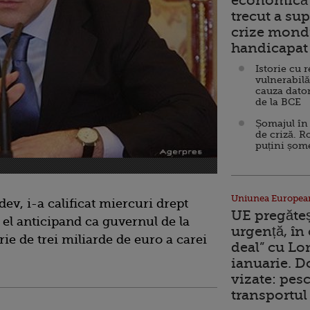
economică 
trecut a sup
crize mondi
handicapat 
Istorie cu 
vulnerabilă
cauza dator
de la BCE
Șomajul în 
de criză. R
puțini șom
Uniunea Europea
v, i-a calificat miercuri drept
UE pregăte
, el anticipand ca guvernul de la
urgență, în
rie de trei miliarde de euro a carei
deal” cu Lo
ianuarie. 
vizate: pesc
transportul 