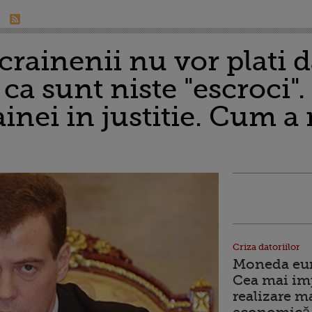
ainenii nu vor plati d
ca sunt niste "escroci".
inei in justitie. Cum a 
Criza datoriilor
Moneda euro
Cea mai im
realizare m