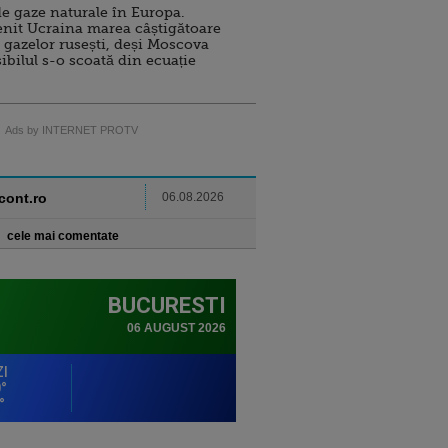
e gaze naturale în Europa.
nit Ucraina marea câștigătoare
 gazelor rusești, deși Moscova
sibilul s-o scoată din ecuație
Ads by INTERNET PROTV
ncont.ro
06.08.2026
cele mai comentate