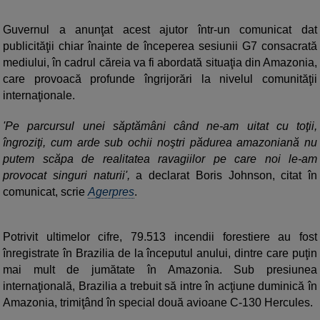
Guvernul a anunţat acest ajutor într-un comunicat dat
publicităţii chiar înainte de începerea sesiunii G7 consacrată
mediului, în cadrul căreia va fi abordată situaţia din Amazonia,
care provoacă profunde îngrijorări la nivelul comunităţii
internaţionale.
'Pe parcursul unei săptămâni când ne-am uitat cu toţii,
îngroziţi, cum arde sub ochii noştri pădurea amazoniană nu
putem scăpa de realitatea ravagiilor pe care noi le-am
provocat singuri naturii',
a declarat Boris Johnson, citat în
comunicat, scrie
Agerpres
.
Potrivit ultimelor cifre, 79.513 incendii forestiere au fost
înregistrate în Brazilia de la începutul anului, dintre care puţin
mai mult de jumătate în Amazonia. Sub presiunea
internaţională, Brazilia a trebuit să intre în acţiune duminică în
Amazonia, trimiţând în special două avioane C-130 Hercules.