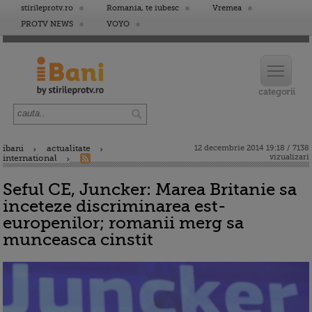
stirileprotv.ro
Romania, te iubesc
Vremea
PROTV NEWS
VOYO
ibani
actualitate
12 decembrie 2014 19:18 / 7138
vizualizari
international
Seful CE, Juncker: Marea Britanie sa
inceteze discriminarea est-
europenilor; romanii merg sa
munceasca cinstit