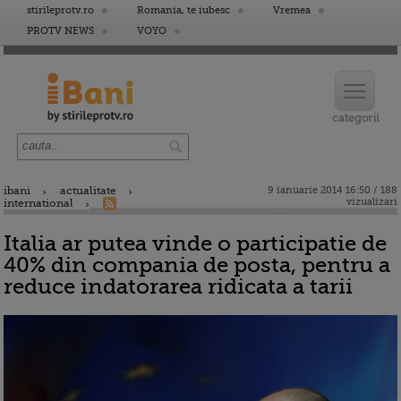
stirileprotv.ro
Romania, te iubesc
Vremea
PROTV NEWS
VOYO
ibani
actualitate
9 ianuarie 2014 16:50 / 188
vizualizari
international
Italia ar putea vinde o participatie de
40% din compania de posta, pentru a
reduce indatorarea ridicata a tarii