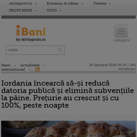
stirileprotv.ro
Romania, te iubesc
Vremea
PROTV NEWS
VOYO
ibani
actualitate
29 ianuarie 2018 09:29 / 265
vizualizari
international
Iordania încearcă să-și reducă
datoria publică și elimină subvențiile
la pâine. Prețurie au crescut și cu
100%, peste noapte