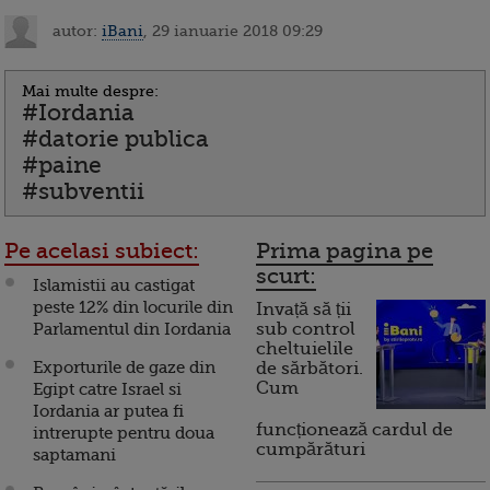
autor:
iBani
, 29 ianuarie 2018 09:29
Mai multe despre:
#Iordania
#datorie publica
#paine
#subventii
Pe acelasi subiect:
Prima pagina pe
scurt:
Islamistii au castigat
peste 12% din locurile din
Invață să ții
Parlamentul din Iordania
sub control
cheltuielile
Exporturile de gaze din
de sărbători.
Cum
Egipt catre Israel si
Iordania ar putea fi
funcționează cardul de
intrerupte pentru doua
cumpărături
saptamani