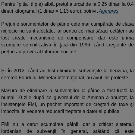
Pentru "pitta" (lipie) albă, preţul a urcat de la 0,25 dinari la 0,4
dinari kilogramul (1 dinar = 1,13 euro), potrivit
Agerpres
.
Preţurile sortimentelor de pâine cele mai cumpărate de clasa
mijlocie nu sunt afectate, iar pentru cei mai săraci cetăţeni au
fost create mecanisme de compensare, dar este prima
scumpire semnificativă în ţară din 1996, când creşterile de
preţuri au provocat tulburări sociale.
Şi în 2012, când au fost eliminate subvenţiile la benzină, la
cererea Fondului Monetar Internaţional, au avut loc proteste.
Măsura de eliminare a subvenţiilor la pâine a fost luată la
numai 10 zile după ce guvernul de la Amman a anunţat, la
insistenţele FMI, un pachet important de creşteri de taxe şi
impozite, în vederea reducerii treptate a datoriei publice.
FMI nu a cerut scumpirea pâinii, dar a criticat sistemul
iordanian de subvenţii în general, arătând că este