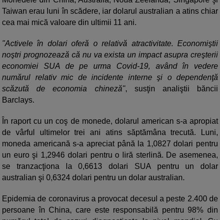
Taiwan erau luni în scădere, iar dolarul australian a atins chiar
cea mai mică valoare din ultimii 11 ani.
"Activele în dolari oferă o relativă atractivitate. Economiştii
noştri prognozează că nu va exista un impact asupra creşterii
economiei SUA de pe urma Covid-19, având în vedere
numărul relativ mic de incidente interne şi o dependenţă
scăzută de economia chineză"
, susţin analiştii băncii
Barclays.
În raport cu un coş de monede, dolarul american s-a apropiat
de vârful ultimelor trei ani atins săptămâna trecută. Luni,
moneda americană s-a apreciat până la 1,0827 dolari pentru
un euro şi 1,2946 dolari pentru o liră sterlină. De asemenea,
se tranzacţiona la 0,6613 dolari SUA pentru un dolar
australian şi 0,6324 dolari pentru un dolar australian.
Epidemia de coronavirus a provocat decesul a peste 2.400 de
persoane în China, care este responsabilă pentru 98% din