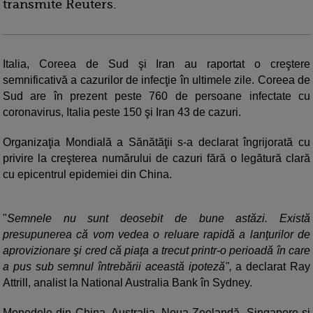
transmite Reuters.
Italia, Coreea de Sud şi Iran au raportat o creştere
semnificativă a cazurilor de infecţie în ultimele zile. Coreea de
Sud are în prezent peste 760 de persoane infectate cu
coronavirus, Italia peste 150 şi Iran 43 de cazuri.
Organizaţia Mondială a Sănătăţii s-a declarat îngrijorată cu
privire la creşterea numărului de cazuri fără o legătură clară
cu epicentrul epidemiei din China.
"
Semnele nu sunt deosebit de bune astăzi. Există
presupunerea că vom vedea o reluare rapidă a lanţurilor de
aprovizionare şi cred că piaţa a trecut printr-o perioadă în care
a pus sub semnul întrebării această ipoteză",
a declarat Ray
Attrill, analist la National Australia Bank în Sydney.
Monedele din China, Australia, Noua Zeelandă, Singapore şi