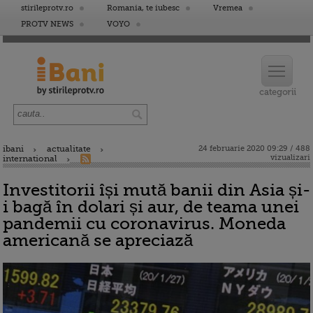
stirileprotv.ro
Romania, te iubesc
Vremea
PROTV NEWS
VOYO
ibani
actualitate
24 februarie 2020 09:29 / 488
vizualizari
international
Investitorii își mută banii din Asia și-
i bagă în dolari și aur, de teama unei
pandemii cu coronavirus. Moneda
americană se apreciază