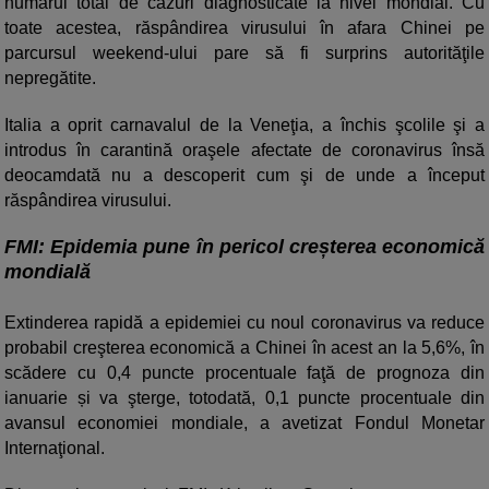
numărul total de cazuri diagnosticate la nivel mondial. Cu
toate acestea, răspândirea virusului în afara Chinei pe
parcursul weekend-ului pare să fi surprins autorităţile
nepregătite.
Italia a oprit carnavalul de la Veneţia, a închis şcolile şi a
introdus în carantină oraşele afectate de coronavirus însă
deocamdată nu a descoperit cum şi de unde a început
răspândirea virusului.
FMI: Epidemia pune în pericol creșterea economică
mondială
Extinderea rapidă a epidemiei cu noul coronavirus va reduce
probabil creşterea economică a Chinei în acest an la 5,6%, în
scădere cu 0,4 puncte procentuale faţă de prognoza din
ianuarie și va şterge, totodată, 0,1 puncte procentuale din
avansul economiei mondiale, a avetizat Fondul Monetar
Internaţional.