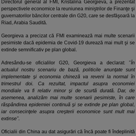
Directorul general al FMI, Kristalina Georgieva, a prezentat
perspectivele economice la reuniunea miniştrilor de Finanţe şi
guvernatorilor băncilor centrale din G20, care se desfăşoară la
Riad, Arabia Saudită.
Georgieva a precizat că FMI examinează mai multe scenarii
pesimiste dacă epidemia de Covid-19 durează mai mult şi se
extinde semnificativ pe plan global.
Adresându-se oficialilor G20, Georgieva a declarat: "
În
actualul nostru scenariu de bază, politicile anunţate sunt
implementate şi economia chineză va reveni la normal în
trimestrul doi. Ca rezultat, impactul asupra economiei
mondiale va fi relativ minor şi de scurtă durată. Dar, de
asemenea, analizăm mai multe scenarii pesimiste, în care
răspândirea epidemiei continuă şi se extinde pe plan global,
iar consecinţele asupra creşterii economice sunt mult mai
extinse".
Oficialii din China au dat asigurări că încă poate fi îndeplinită