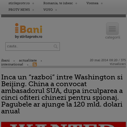
stirileprotv.ro
Romania, te iubesc
Vremea
PROTV NEWS
VOYO
ibani
actualitate
20 mai 2014 08:20 / 375
vizualizari
international
Inca un “razboi” intre Washington si
Beijing. China a convocat
ambasadorul SUA, dupa inculparea a
cinci ofiteri chinezi pentru spionaj.
Pagubele ar ajunge la 120 mld. dolari
anual