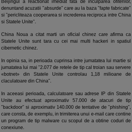
Beijingul a reactionat imediat fata de inculparea ofiterilor,
denuntand acuzatii "absurde" care au la baza "fapte fabricate"
si "pericliteaza cooperarea si increderea reciproca intre China
si Statele Unite".
China Noua a citat marti un oficial chinez care afirma ca
Statele Unite sunt tara cu cei mai multi hackeri in spatiul
cibernetic chinez.
In opinia sa, in perioada cuprinsa intre jumatatea lui martie si
jumatatea lui mai "2.077 de retele de tip cal troian sau servere
«botnet» din Statele Unite controlau 1,18 milioane de
claculatoare din China".
In aceeasi perioada, calculatoare sau adrese IP din Statele
Unite au efectuat aproximativ 57.000 de atacuri de tip
"backdoor" si aproximativ 140.000 de tentative de "phishing",
care consta, de exemplu, in trimiterea unui e-mail care contine
un program de tip malware cu scopul de a obtine coduri de
conexiune.