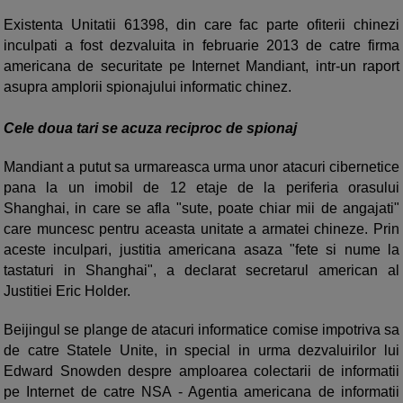
Existenta Unitatii 61398, din care fac parte ofiterii chinezi
inculpati a fost dezvaluita in februarie 2013 de catre firma
americana de securitate pe Internet Mandiant, intr-un raport
asupra amplorii spionajului informatic chinez.
Cele doua tari se acuza reciproc de spionaj
Mandiant a putut sa urmareasca urma unor atacuri cibernetice
pana la un imobil de 12 etaje de la periferia orasului
Shanghai, in care se afla "sute, poate chiar mii de angajati"
care muncesc pentru aceasta unitate a armatei chineze. Prin
aceste inculpari, justitia americana asaza "fete si nume la
tastaturi in Shanghai", a declarat secretarul american al
Justitiei Eric Holder.
Beijingul se plange de atacuri informatice comise impotriva sa
de catre Statele Unite, in special in urma dezvaluirilor lui
Edward Snowden despre amploarea colectarii de informatii
pe Internet de catre NSA - Agentia americana de informatii