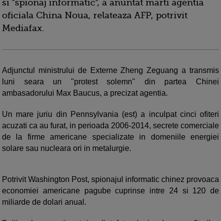
si "spionaj informatic", a anuntat marti agentia
oficiala China Noua, relateaza AFP, potrivit
Mediafax.
Adjunctul ministrului de Externe Zheng Zeguang a transmis
luni seara un "protest solemn" din partea Chinei
ambasadorului Max Baucus, a precizat agentia.
Un mare juriu din Pennsylvania (est) a inculpat cinci ofiteri
acuzati ca au furat, in perioada 2006-2014, secrete comerciale
de la firme americane specializate in domeniile energiei
solare sau nucleara ori in metalurgie.
Potrivit Washington Post, spionajul informatic chinez provoaca
economiei americane pagube cuprinse intre 24 si 120 de
miliarde de dolari anual.