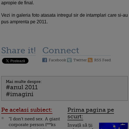
apropie de final.
Vezi in galeria foto atasata intregul sir de intamplari care si-au
pus amprenta pe 2011.
Share it!
Connect
Facebook
Twitter
RSS Feed
Mai multe despre:
#anul 2011
#imagini
Pe acelasi subiect:
Prima pagina pe
scurt:
"I don't need sex. A giant
corporate person f**ks
Invață să ții