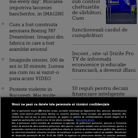
me every day". Miscarea
sub control
cheltuielile
impotriva lacomiei
de sărbători.
bancherilor, in IMAGINI
Cum
Cum a fost construita
funcționează cardul de
aeronava Boeing 787
cumpărături
Dreamliner. Imagini din
fabrica in care a fost
asamblat avionul
Incont , site-ul Știrile Pro
TV de informații
Imaginile istoriei. 100 de
economice și educație
ani in 10 minute. Lumea
financiară, a devenit iBani
asa cum nu ai vazut-o
pana acum VIDEO
10 reguli pentru decizii
Proteste violente in
financiare inteligente
Bucuresti. Mai multe
garduri si chioscuri au
Nouă ne pasă ca datele tale personale să rămână confidențiale
fost incendiate in zona
Noi și partenerii noștri
201
stocăm și/sau accesăm informații pe dispozitivul dvs., precum identificatorii
Unirii, iar statii de
cookie unici pentru prelucrarea datelor cu caracter personal. Puteți accepta sau gestiona alegerile dvs.
făcând clic mai jos sau în orice moment, pe pagina cu politica de confidențialitate. Aceste alegeri vor fi
autobuz, vandalizate.
raportate partenerilor noștri și nu vă vor afecta navigarea.
Mai multe detalii
Noi si partenerii nostri (retelele de socializare si agentiile de publicitate partenere, precum si furnizorii
FOTO + VIDEO
nostri de servicii de date analitice) prelucram date pentru a permite website-ului sa functioneze, pentru a
personaliza continutul si anunturile publicitare afisate in functie de interesele si/sau profilul dvs., pentru a
va oferi functionalitati aferente retelelor de socializare si pentru a analiza traficul pe website. Beneficiati
de drepturile prevazute de art. 15-22 din GDPR in legatura cu prelucrarea datelor cu caracter personal.
Presa internationala